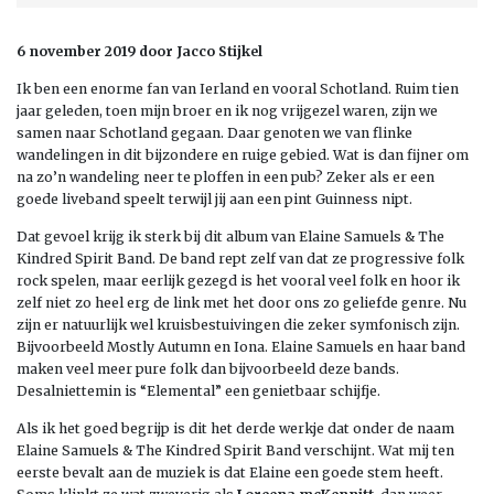
6 november 2019 door Jacco Stijkel
Ik ben een enorme fan van Ierland en vooral Schotland. Ruim tien
jaar geleden, toen mijn broer en ik nog vrijgezel waren, zijn we
samen naar Schotland gegaan. Daar genoten we van flinke
wandelingen in dit bijzondere en ruige gebied. Wat is dan fijner om
na zo’n wandeling neer te ploffen in een pub? Zeker als er een
goede liveband speelt terwijl jij aan een pint Guinness nipt.
Dat gevoel krijg ik sterk bij dit album van Elaine Samuels & The
Kindred Spirit Band. De band rept zelf van dat ze progressive folk
rock spelen, maar eerlijk gezegd is het vooral veel folk en hoor ik
zelf niet zo heel erg de link met het door ons zo geliefde genre. Nu
zijn er natuurlijk wel kruisbestuivingen die zeker symfonisch zijn.
Bijvoorbeeld Mostly Autumn en Iona. Elaine Samuels en haar band
maken veel meer pure folk dan bijvoorbeeld deze bands.
Desalniettemin is “Elemental” een genietbaar schijfje.
Als ik het goed begrijp is dit het derde werkje dat onder de naam
Elaine Samuels & The Kindred Spirit Band verschijnt. Wat mij ten
eerste bevalt aan de muziek is dat Elaine een goede stem heeft.