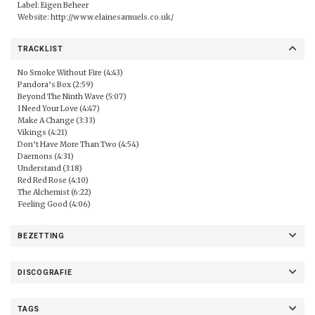
Label: Eigen Beheer
Website:
http://www.elainesamuels.co.uk/
TRACKLIST
No Smoke Without Fire (4:43)
Pandora’s Box (2:59)
Beyond The Ninth Wave (5:07)
I Need Your Love (4:47)
Make A Change (3:33)
Vikings (4:21)
Don’t Have More Than Two (4:54)
Daemons (4:31)
Understand (3:18)
Red Red Rose (4:10)
The Alchemist (6:22)
Feeling Good (4:06)
BEZETTING
DISCOGRAFIE
TAGS