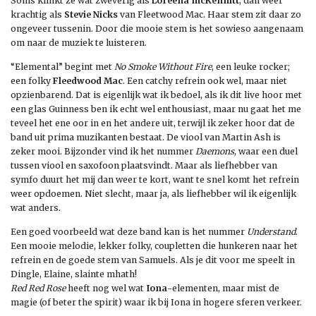
Soms klinkt ze wat zweverig als
Loreena mcKennitt
, dan weer
krachtig als
Stevie Nicks
van Fleetwood Mac. Haar stem zit daar zo
ongeveer tussenin. Door die mooie stem is het sowieso aangenaam
om naar de muziek te luisteren.
“Elemental” begint met
No Smoke Without Fire
, een leuke rocker;
een folky
Fleedwood Mac
. Een catchy refrein ook wel, maar niet
opzienbarend. Dat is eigenlijk wat ik bedoel, als ik dit live hoor met
een glas Guinness ben ik echt wel enthousiast, maar nu gaat het me
teveel het ene oor in en het andere uit, terwijl ik zeker hoor dat de
band uit prima muzikanten bestaat. De viool van Martin Ash is
zeker mooi. Bijzonder vind ik het nummer
Daemons
, waar een duel
tussen viool en saxofoon plaatsvindt. Maar als liefhebber van
symfo duurt het mij dan weer te kort, want te snel komt het refrein
weer opdoemen. Niet slecht, maar ja, als liefhebber wil ik eigenlijk
wat anders.
Een goed voorbeeld wat deze band kan is het nummer
Understand
.
Een mooie melodie, lekker folky, coupletten die hunkeren naar het
refrein en de goede stem van Samuels. Als je dit voor me speelt in
Dingle, Elaine, slainte mhath!
Red Red Rose
heeft nog wel wat
Iona
-elementen, maar mist de
magie (of beter the spirit) waar ik bij Iona in hogere sferen verkeer.