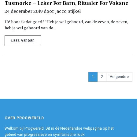
Tusmørke – Leker For Barn, Ritualer For Voksne
24 december 2019 door Jacco Stijkel
Hé hoor ik dat goed? ‘Heb je wel gehoord, van de zeven, de zeven,
heb je wel gehoord van de…
LEES VERDER
1
2
Volgende »
OVER PROGWERELD
Welkom bij Progwereld. Dit is dé Nederlandse webpagina op het
gebied van progressieve en symfonische rock.