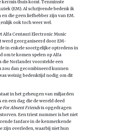
de kermis thuis komt. Tenminste
ziek (EM). Al schrijvende bedenk ik
n en die geen liefhebber zijn van EM.
enlijk ook toch weer wel.
 Alfa Centauri Electronic Music
 dat werd georganiseerd door EM-
de in enkele soortgelijke optredens in
d om te komen spelen op Alfa
 die Norlander voorstelde een
bum zou dan gecombineerd kunnen
was weinig bedenktijd nodig om dit
staat in het geheugen van miljarden
 en een dag die de wereld deed
e For Absent Friends
is opgedragen
storven. Een triest nummer is het niet
eurende fanfare in de kenmerkende
e zijn overleden, waarbij niet hun