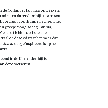
van de Norlander fan mag ontbreken.
0 minuten durende schijf. Daarnaast
gehoord zijn oren kunnen spitsen met
s een greep: Moog, Moog Taurus,
t al dit lekkers schotelt de
traal op deze cd staat het meer dan
’s Shield
, dat geïnspireerd is op het
Jarre
.
end in de Norlander-bijt is.
an deze toetsenist.