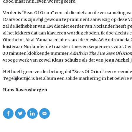
dood maar hun leven wordt geëerd.
Verder is “Seas Of Orion” een cd die niet aan de verzameling 
Daarvoor is zijn stijl gewoon te prominent aanwezig op deze 5
zal de liefhebber van EM die niet eerder van Norlander heeft 
al het lekkers dat aan klavieren wordt geboden. Ik doe slecht
Oberheim, Akai, Yamaha en uiteraard de Alesis A6 Andromeda. Me
luisteraar Norlander de fraaiste ritmes en sequencers voor. Cen
20 minuten klokkende nummer
Adrift On The Fire Seas Of Orion
vroege werk van zowel
Klaus Schulze
als dat van
Jean Michel 
Het hoeft geen verder betoog dat “Seas Of Orion” een vreemde e
Tegelijkertijd is het album een solide markering in het oeuvre v
Hans Ravensbergen