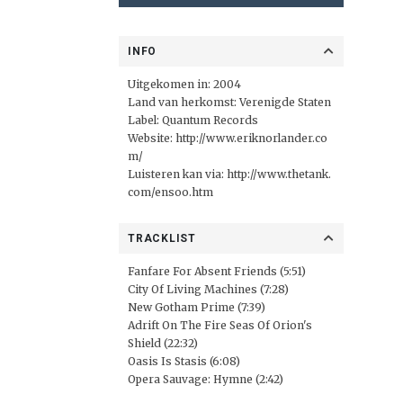
INFO
Uitgekomen in: 2004
Land van herkomst: Verenigde Staten
Label: Quantum Records
Website:
http://www.eriknorlander.co
m/
Luisteren kan via:
http://www.thetank.
com/ensoo.htm
TRACKLIST
Fanfare For Absent Friends (5:51)
City Of Living Machines (7:28)
New Gotham Prime (7:39)
Adrift On The Fire Seas Of Orion's
Shield (22:32)
Oasis Is Stasis (6:08)
Opera Sauvage: Hymne (2:42)