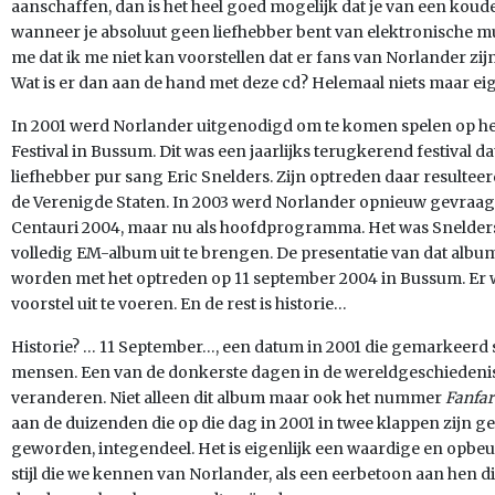
aanschaffen, dan is het heel goed mogelijk dat je van een kou
wanneer je absoluut geen liefhebber bent van elektronische mu
me dat ik me niet kan voorstellen dat er fans van Norlander zij
Wat is er dan aan de hand met deze cd? Helemaal niets maar eig
In 2001 werd Norlander uitgenodigd om te komen spelen op het
Festival in Bussum. Dit was een jaarlijks terugkerend festival
liefhebber pur sang Eric Snelders. Zijn optreden daar resulteer
de Verenigde Staten. In 2003 werd Norlander opnieuw gevraag
Centauri 2004, maar nu als hoofdprogramma. Het was Snelders
volledig EM-album uit te brengen. De presentatie van dat al
worden met het optreden op 11 september 2004 in Bussum. Er 
voorstel uit te voeren. En de rest is historie…
Historie? … 11 September…, een datum in 2001 die gemarkeerd 
mensen. Een van de donkerste dagen in de wereldgeschiedenis
veranderen. Niet alleen dit album maar ook het nummer
Fanfar
aan de duizenden die op die dag in 2001 in twee klappen zijn ge
geworden, integendeel. Het is eigenlijk een waardige en opb
stijl die we kennen van Norlander, als een eerbetoon aan hen di