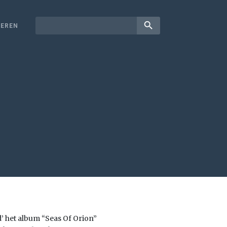
search
EREN
d’ het album “Seas Of Orion”