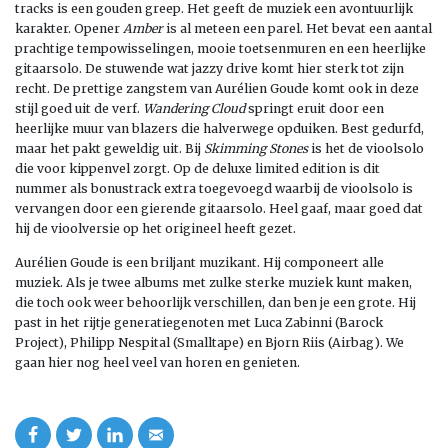
tracks is een gouden greep. Het geeft de muziek een avontuurlijk
karakter. Opener
Amber
is al meteen een parel. Het bevat een aantal
prachtige tempowisselingen, mooie toetsenmuren en een heerlijke
gitaarsolo. De stuwende wat jazzy drive komt hier sterk tot zijn
recht. De prettige zangstem van Aurélien Goude komt ook in deze
stijl goed uit de verf.
Wandering Cloud
springt eruit door een
heerlijke muur van blazers die halverwege opduiken. Best gedurfd,
maar het pakt geweldig uit. Bij
Skimming Stones
is het de vioolsolo
die voor kippenvel zorgt. Op de deluxe limited edition is dit
nummer als bonustrack extra toegevoegd waarbij de vioolsolo is
vervangen door een gierende gitaarsolo. Heel gaaf, maar goed dat
hij de vioolversie op het origineel heeft gezet.
Aurélien Goude is een briljant muzikant. Hij componeert alle
muziek. Als je twee albums met zulke sterke muziek kunt maken,
die toch ook weer behoorlijk verschillen, dan ben je een grote. Hij
past in het rijtje generatiegenoten met Luca Zabinni (Barock
Project), Philipp Nespital (Smalltape) en Bjorn Riis (Airbag). We
gaan hier nog heel veel van horen en genieten.