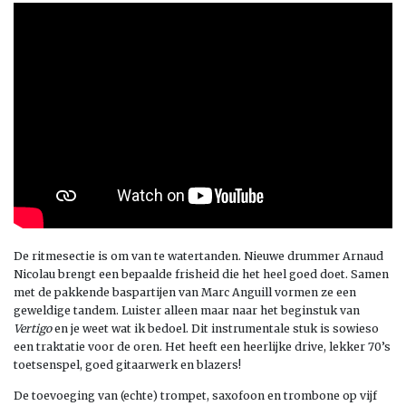
De ritmesectie is om van te watertanden. Nieuwe drummer Arnaud
Nicolau brengt een bepaalde frisheid die het heel goed doet. Samen
met de pakkende baspartijen van Marc Anguill vormen ze een
geweldige tandem. Luister alleen maar naar het beginstuk van
Vertigo
en je weet wat ik bedoel. Dit instrumentale stuk is sowieso
een traktatie voor de oren. Het heeft een heerlijke drive, lekker 70’s
toetsenspel, goed gitaarwerk en blazers!
De toevoeging van (echte) trompet, saxofoon en trombone op vijf