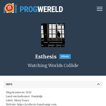
Esthesis
Album
Watching Worlds Collide
INFO
Uitgekomen in: 2022
Land van herkomst: Frankrijk
Label: Misty Tones
Website:
https://esthesis.bandcamp.com