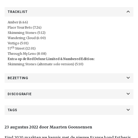
TRACKLIST
Amber (6:46)
Place Your Bets (7:24)
Skimming Stones (5:12)
Wandering Cloud (6:00)
Vertigo (5:01)
th
57
Street (12:01)
Through My Lens (8:08)
Extra op de Red Deluxe Limited & Numbered Edition:
Skimming Stones (alternate solo version) (5:10)
BEZETTING
DISCOGRAFIE
TAGS
23 augustus 2022 door Maarten Goossensen
Eind 2020 maakten we kennis met de nieuwe Franse band Esthesis.