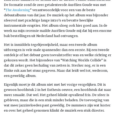
De formatie rond de zeer getalenteerde Aurélien Goude was met
“
The Awakening
” verantwoordelijk voor een van de beste
debuutalbums van dat jaar. De muziek op het album was bijzonder
sfeervol met prachtige lange intro’s en bevatte heerlijke
instrumentale erupties. Het album sloeg ook hier goed aan. In de
week na mijn recensie mailde Aurélien Goude mij dat hij een enorme
bak bestellingen uit Nederland had ontvangen.
Het is inmiddels tegeltjeswijsheid, maar een tweede album
uitbrengen is vele male spannender dan een eerste. Bij een tweede
ontdek je of het debuut geen toevalstreffer was en welke richting er
gekozen wordt. Het bijzondere van “Watching Worlds Collide” is
dat dit zeker geen herhaling van zetten is. Sterker nog, er is een
flinke ruk aan het stuur gegeven. Maar dat leidt wel tot, wederom,
een geweldig album.
Eigenlijk moet je dit album niet met het vorige vergelijken. Dit is
gewoon hoofdstuk 2 in het Esthesis oeuvre, een hoofdstuk dat naar
meer smaakt. Dat wel. Het geheel klinkt opvallend fris. De sfeer is
gebleven, maar die is een stuk minder beladen. De toevoeging van
wat meer jazzinvloeden past geweldig. De nummers zijn wat korter
en over het geheel genomen klinkt de muziek een stuk directer.