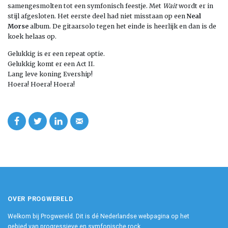
samengesmolten tot een symfonisch feestje. Met
Wait
wordt er in
stijl afgesloten. Het eerste deel had niet misstaan op een
Neal
Morse
album. De gitaarsolo tegen het einde is heerlijk en dan is de
koek helaas op.
Gelukkig is er een repeat optie.
Gelukkig komt er een Act II.
Lang leve koning Evership!
Hoera! Hoera! Hoera!
OVER PROGWERELD
Welkom bij Progwereld. Dit is dé Nederlandse webpagina op het
gebied van progressieve en symfonische rock.