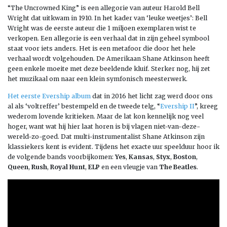
“The Uncrowned King” is een allegorie van auteur Harold Bell
Wright dat uitkwam in 1910. In het kader van ‘leuke weetjes’: Bell
Wright was de eerste auteur die 1 miljoen exemplaren wist te
verkopen. Een allegorie is een verhaal dat in zijn geheel symbool
staat voor iets anders. Het is een metafoor die door het hele
verhaal wordt volgehouden. De Amerikaan Shane Atkinson heeft
geen enkele moeite met deze beeldende kluif. Sterker nog, hij zet
het muzikaal om naar een klein symfonisch meesterwerk.
Het eerste Evership album
dat in 2016 het licht zag werd door ons
al als ‘voltreffer’ bestempeld en de tweede telg, “
Evership II
”, kreeg
wederom lovende kritieken. Maar de lat kon kennelijk nog veel
hoger, want wat hij hier laat horen is bij vlagen niet-van-deze-
wereld-zo-goed. Dat multi-instrumentalist Shane Atkinson zijn
klassiekers kent is evident. Tijdens het exacte uur speelduur hoor ik
de volgende bands voorbijkomen:
Yes
,
Kansas
,
Styx
,
Boston
,
Queen
,
Rush
,
Royal Hunt
,
ELP
en een vleugje van
The Beatles
.