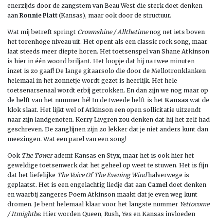
enerzijds door de zangstem van Beau West die sterk doet denken
aan
Ronnie Platt
(Kansas), maar ook door de structuur.
Wat mij betreft springt
Crownshine / Allthetime
nog net iets boven
het torenhoge niveau uit. Het opent als een classic rock song, maar
laat steeds meer diepte horen. Het toetsenspel van Shane Atkinson
is hier in één woord briljant. Het loopje dat hij na twee minuten
inzet is zo gaaf! De lange gitaarsolo die door de Mellotronklanken
helemaal in het zonnetje wordt gezet is heerlijk. Het hele
toetsenarsenaal wordt erbij getrokken. En dan zijn we nog maar op
de helft van het nummer hé! In de tweede helft is het
Kansas
wat de
klok slaat. Het lijkt wel of Atkinson een open sollicitatie uitzendt
naar zijn landgenoten. Kerry Livgren zou denken dat hij het zelf had
geschreven. De zanglijnen zijn zo lekker dat je niet anders kunt dan
meezingen. Wat een parel van een song!
Ook
The Tower
ademt Kansas en Styx, maar het is ook hier het
geweldige toetsenwerk dat het geheel op weet te stuwen. Het is fijn
dat het liefelijke
The Voice Of The Evening Wind
halverwege is
geplaatst. Het is een engelachtig liedje dat aan
Camel
doet denken
en waarbij zangeres Poem Atkinson maakt dat je even weg kunt
dromen. Je bent helemaal klaar voor het langste nummer
Yettocome
/ Itmightbe
. Hier worden Queen, Rush, Yes en Kansas invloeden