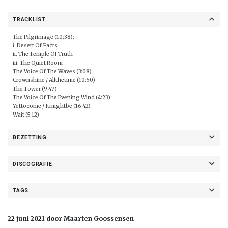
TRACKLIST
The Pilgrimage (10:38):
i. Desert Of Facts
ii. The Temple Of Truth
iii. The Quiet Room
The Voice Of The Waves (3:08)
Crownshine / Allthetime (10:50)
The Tower (9:47)
The Voice Of The Evening Wind (4:23)
Yettocome / Itmightbe (16:42)
Wait (5:12)
BEZETTING
DISCOGRAFIE
TAGS
22 juni 2021 door Maarten Goossensen