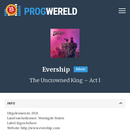
Evership
Album
The Uncrowned King – Act I
INFO
Uitgekomen in: 2021
Land van herkomst: Verenigde Staten
Label: Eigen beheer
Website:
http://www.evership.com