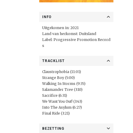
INFO
Uitgekomen in: 2021
Land van herkomst: Duitsland
Label:
Progressive Promotion Record
s
TRACKLIST
Claustrophobia (11:01)
Strange Boy (5:00)
Walking In Storms (9:35)
Salamander Tree (3:10)
Sacrifice (6:31)
We Want You Out!
(3:43)
Into The Asylum (6:27)
Final Ride (3:21)
BEZETTING