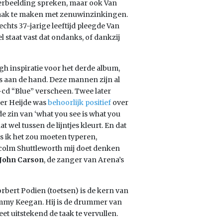
e verbeelding spreken, maar ook Van
 vaak te maken met zenuwinzinkingen.
echts 37-jarige leeftijd pleegde Van
 staat vast dat ondanks, of dankzij
h inspiratie voor het derde album,
rs aan de hand. Deze mannen zijn al
t-cd “Blue” verscheen. Twee later
der Heijde was
behoorlijk positief
over
e zin van ‘what you see is what you
t wel tussen de lijntjes kleurt. En dat
ls ik het zou moeten typeren,
lcolm Shuttleworth mij doet denken
John Carson
, de zanger van Arena’s
orbert Podien (toetsen) is de kern van
my Keegan. Hij is de drummer van
t uitstekend de taak te vervullen.