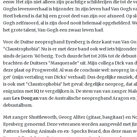
eeuw. Het zijn niet alleen zijn prachtige schilderijen die tot d
Goghs levensverhaal is bijzonder. In zijn leven had Van Gogh
Heel bekend is dat hij een groot deel van zijn oor afsneed. Op sl
Gogh zelfmoord, al is zijn dood nooit helemaal opgehelderd. Wel
het grote talent, Van Gogh een zwaar leven had.
Voor de Duitse neoprogband Eyesberg is deze kant van Van Gog
“Claustrophobia”. Nu is er met deze band ook wel iets bijzonde
sinds de jaren ’80 bezig. Toch duurde het tot 2014 tot de debuu
brachten de Duitsers “Masquerade” uit. Mijn collega Dick van 
deze plaat op Progwereld. Al was de conclusie wel: neoprog in d
get’ (mijn vertaling van Dicks’ verhaal). Dus degelijke muziek, da
is ook met “Claustrophobia” het geval: degelijke neoprog, dat a
enigszins met
IQ
te vergelijken is. De stem van van zanger Ma
aan
Les Dougan
van de Australische neoprogband Aragon en
debuutalbum.
Met zanger Shuttleworth, Georg Alfter (gitaar, basgitaar) en N
Eyesberg genoemd. Deze veteranen worden aangevuld met Jim
Pattern Seeking Animals en ex- Spocks Beard, dus deze man wee