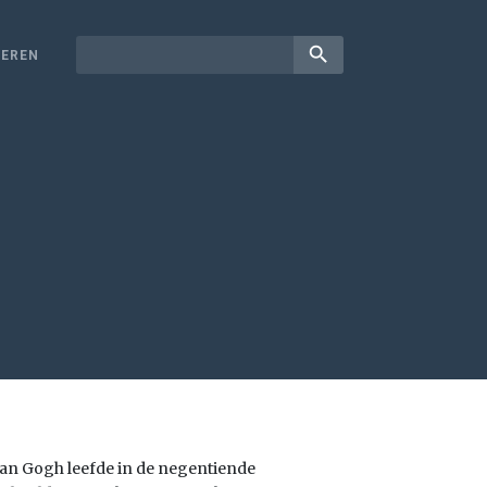
search
EREN
an Gogh leefde in de negentiende