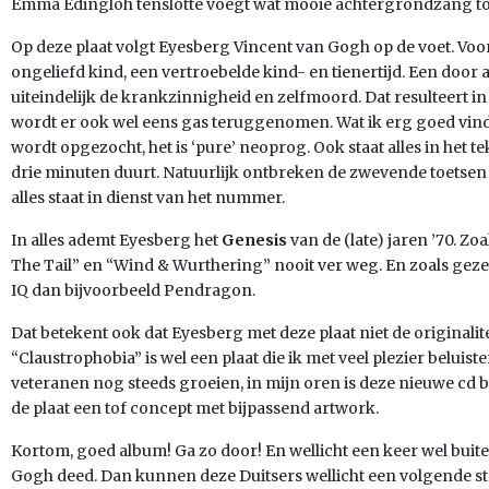
Emma Edingloh tenslotte voegt wat mooie achtergrondzang to
Op deze plaat volgt Eyesberg Vincent van Gogh op de voet. Voo
ongeliefd kind, een vertroebelde kind- en tienertijd. Een doo
uiteindelijk de krankzinnigheid en zelfmoord. Dat resulteert in
wordt er ook wel eens gas teruggenomen. Wat ik erg goed vind
wordt opgezocht, het is ‘pure’ neoprog. Ook staat alles in het tek
drie minuten duurt. Natuurlijk ontbreken de zwevende toetsen 
alles staat in dienst van het nummer.
In alles ademt Eyesberg het
Genesis
van de (late) jaren ’70. Zo
The Tail” en “Wind & Wurthering” nooit ver weg. En zoals gezeg
IQ dan bijvoorbeeld Pendragon.
Dat betekent ook dat Eyesberg met deze plaat niet de originalit
“Claustrophobia” is wel een plaat die ik met veel plezier beluist
veteranen nog steeds groeien, in mijn oren is deze nieuwe cd 
de plaat een tof concept met bijpassend artwork.
Kortom, goed album! Ga zo door! En wellicht een keer wel buiten
Gogh deed. Dan kunnen deze Duitsers wellicht een volgende st