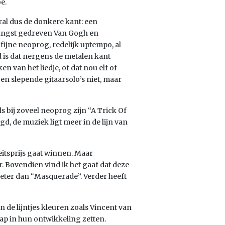
e.
ral dus de donkere kant: een
r angst gedreven Van Gogh en
 fijne neoprog, redelijk uptempo, al
 is dat nergens de metalen kant
en van het liedje, of dat nou elf of
en slepende gitaarsolo’s niet, maar
als bij zoveel neoprog zijn “A Trick Of
d, de muziek ligt meer in de lijn van
eitsprijs gaat winnen. Maar
er. Bovendien vind ik het gaaf dat deze
beter dan “Masquerade”. Verder heeft
 de lijntjes kleuren zoals Vincent van
ap in hun ontwikkeling zetten.