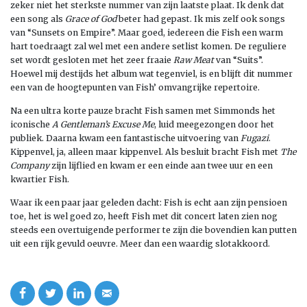
zeker niet het sterkste nummer van zijn laatste plaat. Ik denk dat
een song als
Grace of God
beter had gepast. Ik mis zelf ook songs
van “Sunsets on Empire”. Maar goed, iedereen die Fish een warm
hart toedraagt zal wel met een andere setlist komen. De reguliere
set wordt gesloten met het zeer fraaie
Raw Meat
van “Suits”.
Hoewel mij destijds het album wat tegenviel, is en blijft dit nummer
een van de hoogtepunten van Fish’ omvangrijke repertoire.
Na een ultra korte pauze bracht Fish samen met Simmonds het
iconische
A Gentleman’s Excuse Me
, luid meegezongen door het
publiek. Daarna kwam een fantastische uitvoering van
Fugazi
.
Kippenvel, ja, alleen maar kippenvel. Als besluit bracht Fish met
The
Company
zijn lijflied en kwam er een einde aan twee uur en een
kwartier Fish.
Waar ik een paar jaar geleden dacht: Fish is echt aan zijn pensioen
toe, het is wel goed zo, heeft Fish met dit concert laten zien nog
steeds een overtuigende performer te zijn die bovendien kan putten
uit een rijk gevuld oeuvre. Meer dan een waardig slotakkoord.