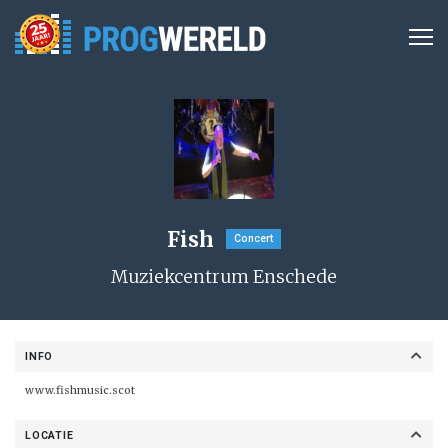
Fish
Concert
Muziekcentrum Enschede
INFO
www.fishmusic.scot
LOCATIE