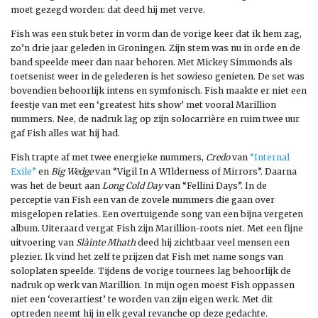
moet gezegd worden: dat deed hij met verve.
Fish was een stuk beter in vorm dan de vorige keer dat ik hem zag,
zo’n drie jaar geleden in Groningen. Zijn stem was nu in orde en de
band speelde meer dan naar behoren. Met Mickey Simmonds als
toetsenist weer in de gelederen is het sowieso genieten. De set was
bovendien behoorlijk intens en symfonisch. Fish maakte er niet een
feestje van met een ‘greatest hits show’ met vooral Marillion
nummers. Nee, de nadruk lag op zijn solocarrière en ruim twee uur
gaf Fish alles wat hij had.
Fish trapte af met twee energieke nummers,
Credo
van
“Internal
Exile”
en
Big Wedge
van “Vigil In A WIlderness of Mirrors”. Daarna
was het de beurt aan
Long Cold Day
van “Fellini Days”. In de
perceptie van Fish een van de zovele nummers die gaan over
misgelopen relaties. Een overtuigende song van een bijna vergeten
album. Uiteraard vergat Fish zijn Marillion-roots niet. Met een fijne
uitvoering van
Slàinte Mhath
deed hij zichtbaar veel mensen een
plezier. Ik vind het zelf te prijzen dat Fish met name songs van
soloplaten speelde. Tijdens de vorige tournees lag behoorlijk de
nadruk op werk van Marillion. In mijn ogen moest Fish oppassen
niet een ‘coverartiest’ te worden van zijn eigen werk. Met dit
optreden neemt hij in elk geval revanche op deze gedachte.