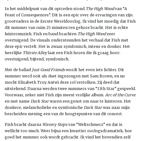
In het middelpunt van dit optreden stond
The High Wood
van “A
Feast of Consequences”. Dit is een epic over de ervaringen van zijn
grootvaders in de Eerste Wereldoorlog. Ik vind het moedig dat Fish
dit nummer van ruim 25 minuten ten gehore bracht. Het is echte
luistermuziek. Fish en band brachten
The High Wood
zeer
overtuigend. De visuals ondersteunden het verhaal dat Fish met
deze epic vertelt. Het is zwaar symfonisch, intens en donker. Het
heerlijke
Thirste Alley
laat een Fish horen die ik graag hoor:
overtuigend, bijtend, symfonisch.
Met de ballad
Just Good Friends
wordt het even iets lichter. Dit
nummer werd ooit als duet ingezongen met Sam Brown, en nu
mocht Elisabeth Troy Antwi deze rol vertolken. Zij deed dat
uitstekend. Daarna werden twee nummers van “13th Star” gespeeld.
Voorwaar, zeker niet Fish zijn meest vrolijke album.
Arc of the Curve
en met name
Dark Star
waren een genot om naar te luisteren. Het
donkere, melancholieke en symfonische
Dark Star
was naar mijn
bescheiden mening een van de hoogtepunten van dit concert.
Fish bracht daarna
Wavery Steps
van “Weltschmerz” en dat is
wellicht too much. Weer bijna een kwartier oorlogsdramatiek, hoe
goed het nummer ook wordt gebracht. Ik vind het bovendien zelf