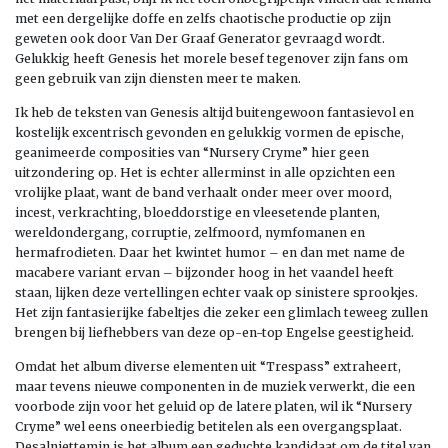
met een dergelijke doffe en zelfs chaotische productie op zijn
geweten ook door Van Der Graaf Generator gevraagd wordt.
Gelukkig heeft Genesis het morele besef tegenover zijn fans om
geen gebruik van zijn diensten meer te maken.
Ik heb de teksten van Genesis altijd buitengewoon fantasievol en
kostelijk excentrisch gevonden en gelukkig vormen de epische,
geanimeerde composities van “Nursery Cryme” hier geen
uitzondering op. Het is echter allerminst in alle opzichten een
vrolijke plaat, want de band verhaalt onder meer over moord,
incest, verkrachting, bloeddorstige en vleesetende planten,
wereldondergang, corruptie, zelfmoord, nymfomanen en
hermafrodieten. Daar het kwintet humor – en dan met name de
macabere variant ervan – bijzonder hoog in het vaandel heeft
staan, lijken deze vertellingen echter vaak op sinistere sprookjes.
Het zijn fantasierijke fabeltjes die zeker een glimlach teweeg zullen
brengen bij liefhebbers van deze op-en-top Engelse geestigheid.
Omdat het album diverse elementen uit “Trespass” extraheert,
maar tevens nieuwe componenten in de muziek verwerkt, die een
voorbode zijn voor het geluid op de latere platen, wil ik “Nursery
Cryme” wel eens oneerbiedig betitelen als een overgangsplaat.
Desalniettemin is het album een geduchte kandidaat om de titel van