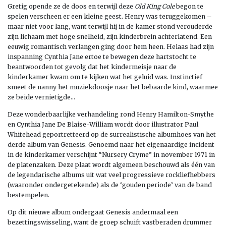
Gretig opende ze de doos en terwijl deze
Old King Cole
begon te
spelen verscheen er een kleine geest. Henry was teruggekomen –
maar niet voor lang, want terwijl hij in de kamer stond verouderde
zijn lichaam met hoge snelheid, zijn kinderbrein achterlatend. Een
eeuwig romantisch verlangen ging door hem heen. Helaas had zijn
inspanning Cynthia Jane ertoe te bewegen deze hartstocht te
beantwoorden tot gevolg dat het kindermeisje naar de
kinderkamer kwam om te kijken wat het geluid was. Instinctief
smeet de nanny het muziekdoosje naar het bebaarde kind, waarmee
ze beide vernietigde…
Deze wonderbaarlijke verhandeling rond Henry Hamilton-Smythe
en Cynthia Jane De Blaise-William wordt door illustrator Paul
Whitehead geportretteerd op de surrealistische albumhoes van het
derde album van Genesis. Genoemd naar het eigenaardige incident
in de kinderkamer verschijnt “Nursery Cryme” in november 1971 in
de platenzaken. Deze plaat wordt algemeen beschouwd als één van
de legendarische albums uit wat veel progressieve rockliefhebbers
(waaronder ondergetekende) als de ‘gouden periode’ van de band
bestempelen.
Op dit nieuwe album ondergaat Genesis andermaal een
bezettingswisseling, want de groep schuift vastberaden drummer