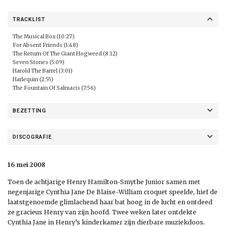
TRACKLIST
The Musical Box (10:27)
For Absent Friends (1:48)
The Return Of The Giant Hogweed (8:12)
Seven Stones (5:09)
Harold The Barrel (3:01)
Harlequin (2:55)
The Fountain Of Salmacis (7:56)
BEZETTING
DISCOGRAFIE
16 mei 2008
Toen de achtjarige Henry Hamilton-Smythe Junior samen met
negenjarige Cynthia Jane De Blaise-William croquet speelde, hief de
laatstgenoemde glimlachend haar bat hoog in de lucht en ontdeed
ze gracieus Henry van zijn hoofd. Twee weken later ontdekte
Cynthia Jane in Henry’s kinderkamer zijn dierbare muziekdoos.