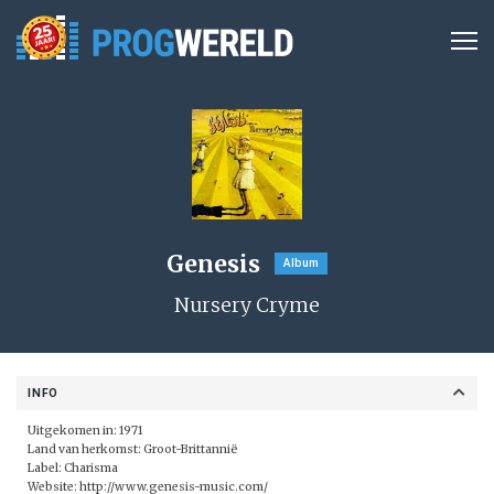
Genesis
Album
Nursery Cryme
INFO
Uitgekomen in: 1971
Land van herkomst: Groot-Brittannië
Label: Charisma
Website:
http://www.genesis-music.com/