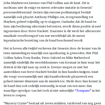
John Mayhew ten faveure van Phil Collins aan de kant. Dit is
nochtans niet de enige en meest relevante mutatie in Genesis’
personeelsbestand. Gezien zijn enorme podiumangst besluit
namelijk ook gitarist Anthony Phillips om, in tegenstelling tot
Mayhew, geheel vrijwillig op te stappen. Ondanks dat de band en
fans zijn beslissing uitermate betreuren, wordt diens positie al snel
ingenomen door Steve Hackett. Daarmee is dit werk het allereerste
muzikale voortbrengsel van wat wereldwijd als de meest
legendarische bezetting van de band beschouwd wordt.
Het is boven alle twijfel verheven dat Genesis door de komst van de
twee nieuwelingen waarlijk een openbaring is geworden. Met Phil
Collins halen Tony Banks, Peter Gabriel en Mike Rutherford
namelijk eindelijk die werelddrummer van formaat in huis waar het
drietal al die tijd naar op zoek is. Evenzo mogen ze met het
aantrekken van Steve Hackett beslist in hun handen knijpen, want
die voegt voornamelijk met zijn baanbrekende gitaarwerk een
geheel nieuwe dimensie aan de muziek toe. Mede door hun komst is
de band dan ook redelijk eenvoudig in staat om een meer dan
waardige opvolger van het toch al niet misselijke “
Trespass
” in het
leven te roepen.
“Nursery Cryme” bestaat uit zeven stukken, variërend van nog geen