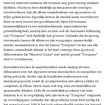
twee tot ruim tien minuten, die tezamen nog geen veertig minuten
klokken. Ofschoon deze duidelijk op hun pastorale voorloper
voortborduren, laat dit album onmiskenbaar een agressiever en
feller geluid horen. Eigenlijk laveert de muziek haast voortdurend
heen en weer tussen een geraffineerde, bijna Victoriaanse
beminnelijkheid en een indrukwekkende, imperialistische
gewelddadigheid, waarbij hier en daar ook de charmante folkinslag
van “Trespass” zich duidelijk laat groeten. Ondanks dat de sprong
voorwaarts tussen dit album en zijn voorganger aanmerkelijk
minder monumentaal is dan die tussen “Trespass” en het aan alle
kanten rammelende debuut, is het juist vanwege deze (grotere)
differentiatie dat “Nursery Cryme” met speels gemak “Trespass”
weet te overklassen.
Bovendien worden de muziekstukken mede dankzij de twee
debutanten over het algemeen ietwat doordachter en energieker tot
uiting gebracht. Verder zijn de bandleden ondertussen ook
muzikaal gegroeid, zodat de arrangementen niet alleen solider en
complexer in elkaar zitten, maar ook nog eens avontuurlijker en
spannender klinken. Zelfs de vermaledijde productie van John
Anthony is er in vergelijking met zijn werk op “Trespass” enigszins
op vooruitgegaan. Ondanks dat zijn productie soms best aardig bij
het materiaal past, blijf ik het toch onbegrijpelijk vinden dat iemand