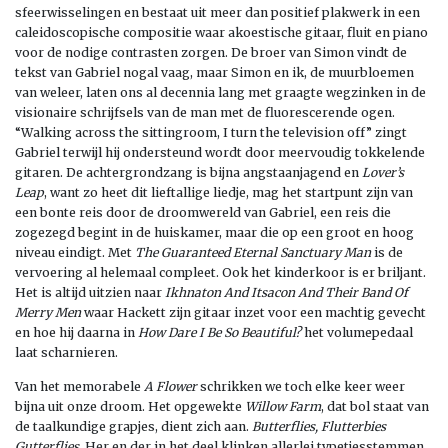
sfeerwisselingen en bestaat uit meer dan positief plakwerk in een
caleidoscopische compositie waar akoestische gitaar, fluit en piano
voor de nodige contrasten zorgen. De broer van Simon vindt de
tekst van Gabriel nogal vaag, maar Simon en ik, de muurbloemen
van weleer, laten ons al decennia lang met graagte wegzinken in de
visionaire schrijfsels van de man met de fluorescerende ogen.
“Walking across the sittingroom, I turn the television off” zingt
Gabriel terwijl hij ondersteund wordt door meervoudig tokkelende
gitaren. De achtergrondzang is bijna angstaanjagend en
Lover’s
Leap
, want zo heet dit lieftallige liedje, mag het startpunt zijn van
een bonte reis door de droomwereld van Gabriel, een reis die
zogezegd begint in de huiskamer, maar die op een groot en hoog
niveau eindigt. Met
The Guaranteed Eternal Sanctuary Man
is de
vervoering al helemaal compleet. Ook het kinderkoor is er briljant.
Het is altijd uitzien naar
Ikhnaton And Itsacon And Their Band Of
Merry Men
waar Hackett zijn gitaar inzet voor een machtig gevecht
en hoe hij daarna in
How Dare I Be So Beautiful?
het volumepedaal
laat scharnieren.
Van het memorabele
A Flower
schrikken we toch elke keer weer
bijna uit onze droom. Het opgewekte
Willow Farm
, dat bol staat van
de taalkundige grapjes, dient zich aan.
Butterflies, Flutterbies
Gutterflies
. Her en der in het deel klinken allerlei typetjesstemmen