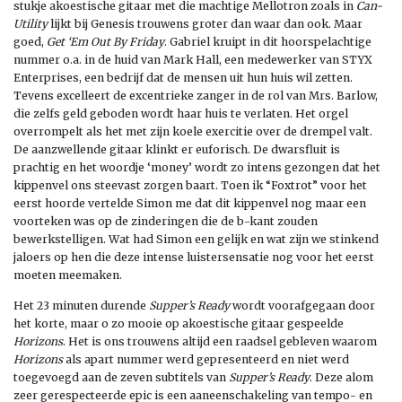
stukje akoestische gitaar met die machtige Mellotron zoals in
Can-
Utility
lijkt bij Genesis trouwens groter dan waar dan ook. Maar
goed,
Get ‘Em Out By Friday
. Gabriel kruipt in dit hoorspelachtige
nummer o.a. in de huid van Mark Hall, een medewerker van STYX
Enterprises, een bedrijf dat de mensen uit hun huis wil zetten.
Tevens excelleert de excentrieke zanger in de rol van Mrs. Barlow,
die zelfs geld geboden wordt haar huis te verlaten. Het orgel
overrompelt als het met zijn koele exercitie over de drempel valt.
De aanzwellende gitaar klinkt er euforisch. De dwarsfluit is
prachtig en het woordje ‘money’ wordt zo intens gezongen dat het
kippenvel ons steevast zorgen baart. Toen ik “Foxtrot” voor het
eerst hoorde vertelde Simon me dat dit kippenvel nog maar een
voorteken was op de zinderingen die de b-kant zouden
bewerkstelligen. Wat had Simon een gelijk en wat zijn we stinkend
jaloers op hen die deze intense luistersensatie nog voor het eerst
moeten meemaken.
Het 23 minuten durende
Supper’s Ready
wordt voorafgegaan door
het korte, maar o zo mooie op akoestische gitaar gespeelde
Horizons
. Het is ons trouwens altijd een raadsel gebleven waarom
Horizons
als apart nummer werd gepresenteerd en niet werd
toegevoegd aan de zeven subtitels van
Supper’s Ready
. Deze alom
zeer gerespecteerde epic is een aaneenschakeling van tempo- en