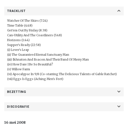
TRACKLIST
Watcher Of The Skies (7:24)
Time Table (4:48)
Get'em Out By Friday (8:38)
Can-Utility And The Coastliners (5:48)
Horizons (1:44)
Supper's Ready (22:58)
(i) Lover's Leap
(ii) The Guaranteed Eternal Sanctuary Man
(iii) Ikhnaton And Itsacon And Their Band Of Merry Man
(iv) How Dare I Be So Beautiful?
(v) Willow Farm
(vi) Apocalypse In 9/8 (Co-starring The Delicious Talents of Gable Ratchet)
(vii) Eggs Is Eggs (Aching Men's Feet)
BEZETTING
DISCOGRAFIE
16 mei 2008