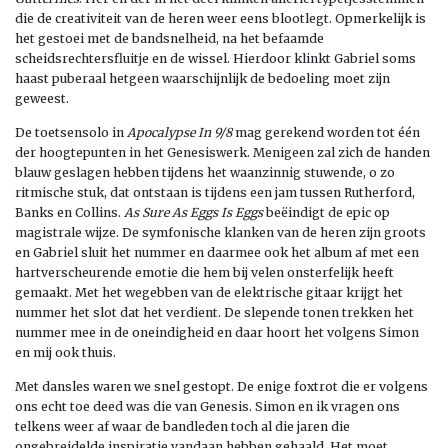
die de creativiteit van de heren weer eens blootlegt. Opmerkelijk is
het gestoei met de bandsnelheid, na het befaamde
scheidsrechtersfluitje en de wissel. Hierdoor klinkt Gabriel soms
haast puberaal hetgeen waarschijnlijk de bedoeling moet zijn
geweest.
De toetsensolo in
Apocalypse In 9/8
mag gerekend worden tot één
der hoogtepunten in het Genesiswerk. Menigeen zal zich de handen
blauw geslagen hebben tijdens het waanzinnig stuwende, o zo
ritmische stuk, dat ontstaan is tijdens een jam tussen Rutherford,
Banks en Collins.
As Sure As Eggs Is Eggs
beëindigt de epic op
magistrale wijze. De symfonische klanken van de heren zijn groots
en Gabriel sluit het nummer en daarmee ook het album af met een
hartverscheurende emotie die hem bij velen onsterfelijk heeft
gemaakt. Met het wegebben van de elektrische gitaar krijgt het
nummer het slot dat het verdient. De slepende tonen trekken het
nummer mee in de oneindigheid en daar hoort het volgens Simon
en mij ook thuis.
Met dansles waren we snel gestopt. De enige foxtrot die er volgens
ons echt toe deed was die van Genesis. Simon en ik vragen ons
telkens weer af waar de bandleden toch al die jaren die
ongebreidelde inspiratie vandaan hebben gehaald. Het moet