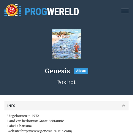
Genesis
Album
Foxtrot
INFO
Uitgekomen in: 1972
Land van herkomst: Groot-Brittannië
Label: Charisma
Website:
http://www.genesis-music.com/