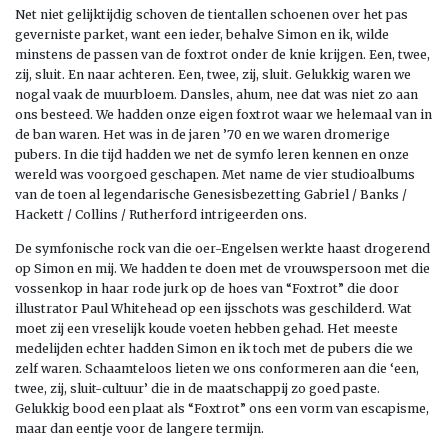
Net niet gelijktijdig schoven de tientallen schoenen over het pas
geverniste parket, want een ieder, behalve Simon en ik, wilde
minstens de passen van de foxtrot onder de knie krijgen. Een, twee,
zij, sluit. En naar achteren. Een, twee, zij, sluit. Gelukkig waren we
nogal vaak de muurbloem. Dansles, ahum, nee dat was niet zo aan
ons besteed. We hadden onze eigen foxtrot waar we helemaal van in
de ban waren. Het was in de jaren ’70 en we waren dromerige
pubers. In die tijd hadden we net de symfo leren kennen en onze
wereld was voorgoed geschapen. Met name de vier studioalbums
van de toen al legendarische Genesisbezetting Gabriel / Banks /
Hackett / Collins / Rutherford intrigeerden ons.
De symfonische rock van die oer-Engelsen werkte haast drogerend
op Simon en mij. We hadden te doen met de vrouwspersoon met die
vossenkop in haar rode jurk op de hoes van “Foxtrot” die door
illustrator Paul Whitehead op een ijsschots was geschilderd. Wat
moet zij een vreselijk koude voeten hebben gehad. Het meeste
medelijden echter hadden Simon en ik toch met de pubers die we
zelf waren. Schaamteloos lieten we ons conformeren aan die ‘een,
twee, zij, sluit-cultuur’ die in de maatschappij zo goed paste.
Gelukkig bood een plaat als “Foxtrot” ons een vorm van escapisme,
maar dan eentje voor de langere termijn.