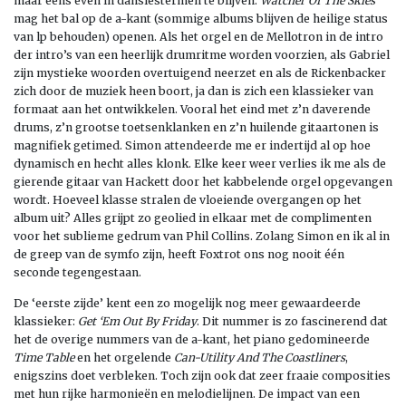
maar eens even in danslestermen te blijven:
Watcher Of The Skies
mag het bal op de a-kant (sommige albums blijven de heilige status
van lp behouden) openen. Als het orgel en de Mellotron in de intro
der intro’s van een heerlijk drumritme worden voorzien, als Gabriel
zijn mystieke woorden overtuigend neerzet en als de Rickenbacker
zich door de muziek heen boort, ja dan is zich een klassieker van
formaat aan het ontwikkelen. Vooral het eind met z’n daverende
drums, z’n grootse toetsenklanken en z’n huilende gitaartonen is
magnifiek getimed. Simon attendeerde me er indertijd al op hoe
dynamisch en hecht alles klonk. Elke keer weer verlies ik me als de
gierende gitaar van Hackett door het kabbelende orgel opgevangen
wordt. Hoeveel klasse stralen de vloeiende overgangen op het
album uit? Alles grijpt zo geolied in elkaar met de complimenten
voor het sublieme gedrum van Phil Collins. Zolang Simon en ik al in
de greep van de symfo zijn, heeft Foxtrot ons nog nooit één
seconde tegengestaan.
De ‘eerste zijde’ kent een zo mogelijk nog meer gewaardeerde
klassieker:
Get ‘Em Out By Friday
. Dit nummer is zo fascinerend dat
het de overige nummers van de a-kant, het piano gedomineerde
Time Table
en het orgelende
Can-Utility And The Coastliners
,
enigszins doet verbleken. Toch zijn ook dat zeer fraaie composities
met hun rijke harmonieën en melodielijnen. De impact van een