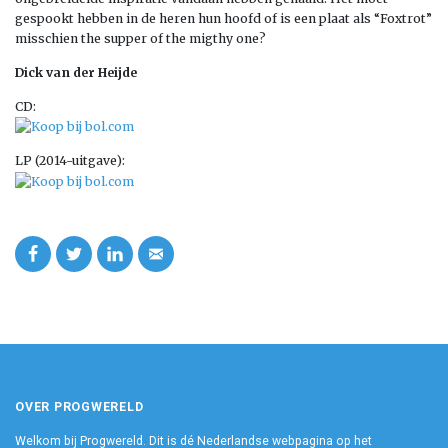
gespookt hebben in de heren hun hoofd of is een plaat als “Foxtrot”
misschien the supper of the migthy one?
Dick van der Heijde
CD:
LP (2014-uitgave):
OVER PROGWERELD
Welkom bij Progwereld. Dit is dé Nederlandse webpagina op het