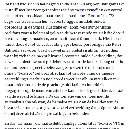
De band had zich in het begin van de jaren ’70 erg populair gemaakt
in Italië met het zeer geïnspireerde “
Nursery Cryme
” en een aantal
dito optredens aldaar, maar met het sublieme “Foxtrot” uit ’72
begon de wereld aan hun voeten te liggen middels enkele
optredens in de States, Australië en Japan. Vele symfonische
rockfans waren helemaal gek van de betoverende muziek die de vijf
creatievelingen maakten, zo ook uiteraard Simon en ik. Niet in het
minst door de tot de verbeelding sprekende personages die Peter
Gabriel naar voren bracht zowel in zijn teksten als op het podium
waar hij zich in de meest bizarre kostuums hulde. ‘Verbeelding’, dat
is wel het sleutelwoord gebleken waardoor de fans zich nog steeds
als door een magneet voelen aangetrokken tot de band’s oude
platen. “Foxtrot” behoort absoluut tot de polen met de meeste
aantrekkingskracht en nog steeds weet het album niet alleen mij
maar ook Simon, die de prachtige uitklaphoes inmiddels
megagroot op de muur van zijn huiskamer heeft geschilderd, totaal
van de wereld te krijgen. De combinatie van de hoes met de
surrealistische teksten, de hemelse muziek en de beelden van de
bizarre kostuums zorgt voor zoveel verbeelding dat volgens Simon
en mij deze altijd z’n magie zal blijven behouden.
En dan die naam, die maffe dubbelzijdige albumtitel: “Foxtrot”?! Om