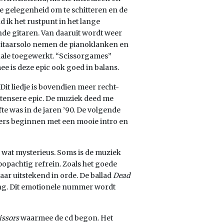
 gelegenheid om te schitteren en de
 ik het rustpunt in het lange
de gitaren. Van daaruit wordt weer
gitaarsolo nemen de pianoklanken en
nale toegewerkt. “Scissorgames”
ee is deze epic ook goed in balans.
. Dit liedje is bovendien meer recht-
ntensere epic. De muziek deed me
ofte was in de jaren ’90. De volgende
rs beginnen met een mooie intro en
t wat mysterieus. Soms is de muziek
popachtig refrein. Zoals het goede
ar uitstekend in orde. De ballad
Dead
ang. Dit emotionele nummer wordt
issors
waarmee de cd begon. Het