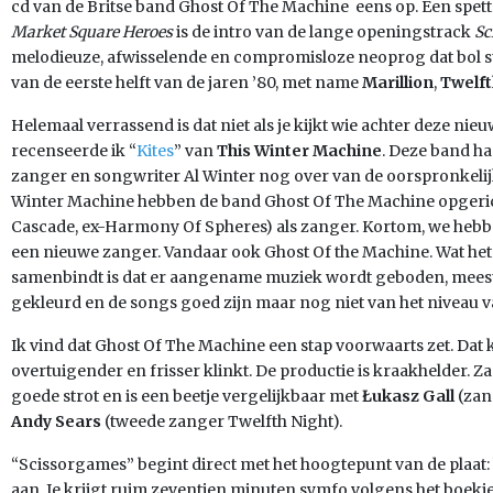
cd van de Britse band Ghost Of The Machine eens op. Een spett
Market Square Heroes
is de intro van de lange openingstrack
Sc
melodieuze, afwisselende en compromisloze neoprog dat bol st
van de eerste helft van de jaren ’80, met name
Marillion
,
Twelft
Helemaal verrassend is dat niet als je kijkt wie achter deze nie
recenseerde ik “
Kites
” van
This Winter Machine
. Deze band ha
zanger en songwriter Al Winter nog over van de oorspronkelij
Winter Machine hebben de band Ghost Of The Machine opgeric
Cascade, ex-Harmony Of Spheres) als zanger. Kortom, we hebb
een nieuwe zanger. Vandaar ook Ghost Of the Machine. Wat he
samenbindt is dat er aangename muziek wordt geboden, meestal
gekleurd en de songs goed zijn maar nog niet van het niveau v
Ik vind dat Ghost Of The Machine een stap voorwaarts zet. Da
overtuigender en frisser klinkt. De productie is kraakhelder. 
goede strot en is een beetje vergelijkbaar met
Łukasz Gall
(zan
Andy Sears
(tweede zanger Twelfth Night).
“Scissorgames” begint direct met het hoogtepunt van de plaat:
aan. Je krijgt ruim zeventien minuten symfo volgens het boekj