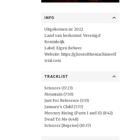
INFO
Uitgekomen in: 2022
Land van herkomst: Verenigd
Koninkrijk
Label: Eigen Beheer
Website:
https://ghostofthemachineoff
icial.com
TRACKLIST
Scissors (17:23)
Mountain (7:50)
Just For Reference (5:33)
January's Child (7:37)
Mercury Rising (Parts I and II) (8:42)
Dead To Me (4:48)
Scissors [Reprise] (10:37)