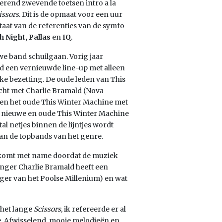
erend zwevende toetsen intro a la
issors
. Dit is de opmaat voor een uur
aat van de referenties van de symfo
h Night, Pallas
en
IQ
.
uwe band schuilgaan. Vorig jaar
d een vernieuwde line-up met alleen
ke bezetting. De oude leden van This
ht met Charlie Bramald (Nova
en het oude This Winter Machine met
t nieuwe en oude This Winter Machine
 netjes binnen de lijntjes wordt
an de topbands van het genre.
t komt met name doordat de muziek
Zanger Charlie Bramald heeft een
ger van het Poolse Millenium) en wat
 het lange
Scissors
, ik refereerde er al
e. Afwisselend, mooie melodieën en