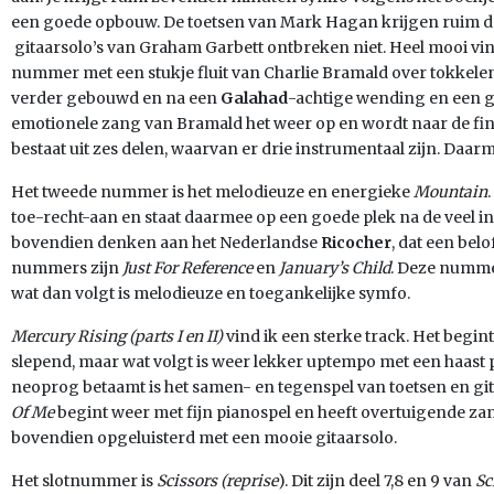
een goede opbouw. De toetsen van Mark Hagan krijgen ruim de
gitaarsolo’s van Graham Garbett ontbreken niet. Heel mooi vind
nummer met een stukje fluit van Charlie Bramald over tokkelen
verder gebouwd en na een
Galahad
-achtige wending en een 
emotionele zang van Bramald het weer op en wordt naar de fi
bestaat uit zes delen, waarvan er drie instrumentaal zijn. Daarm
Het tweede nummer is het melodieuze en energieke
Mountain
toe-recht-aan en staat daarmee op een goede plek na de veel i
bovendien denken aan het Nederlandse
Ricocher
, dat een bel
nummers zijn
Just For Reference
en
January’s Child
. Deze numme
wat dan volgt is melodieuze en toegankelijke symfo.
Mercury Rising (parts I en II)
vind ik een sterke track. Het begin
slepend, maar wat volgt is weer lekker uptempo met een haast 
neoprog betaamt is het samen- en tegenspel van toetsen en gita
Of Me
begint weer met fijn pianospel en heeft overtuigende z
bovendien opgeluisterd met een mooie gitaarsolo.
Het slotnummer is
Scissors (reprise
). Dit zijn deel 7,8 en 9 van
Sc