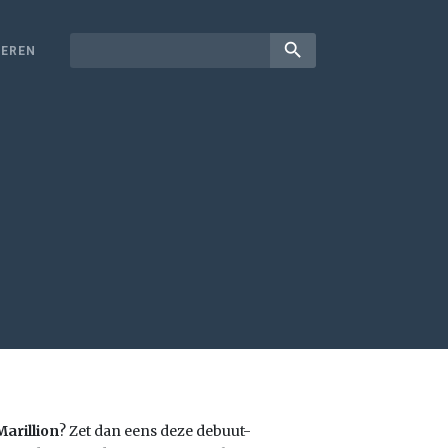
search
EREN
Marillion
? Zet dan eens deze debuut-