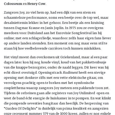
Colosseum
en
Henry Cow
.
Zangeres Joy, zo viel hem op, had een dijk van een stem en
schaamteloze performance, soms een beetje over de top wel, maar
desalniettemin lekker in het gehoor. Een beetje als een kruising
tussen Dagmar Krause en Janis Joplin. In 1975 zou ze overigens
meedoen voor Duitsland aan het Eurovisie Songfestival las hij
online; met een schlagerliedje, waardoor zelfs haar eigen fans liever
op andere landen stemden. Een moment om nog maar eens stil te
staan bij hoe veelbelovende carrières toch kunnen mislukken.
Het vinyl moest dan overkomen uit Griekenland, maar al een paar
dagen later kon hij nog koude vinyl, koud van het pakkettenbusje
van die knappe bezorgster, onder de naald leggen. Dit keer was hij
echt direct overtuigd. Openingstrack
Rudiment
heeft een stevige
opening met donkere riffs met een vette elektrische gitaar, om
vervolgens prachtig open te breken met het symfonische
coupletthema waarop zangeres Joy meteen een pakkende toon zet.
Tijdens de refreinen gaan alle registers van Joy Unlimited open en
weet de band écht energie de huiskamer in te pompen. En wat klinkt
die pompende seventies basgitaar dan heerlijk. De herpersing van
“Garden Of Delights” is duidelijk van prima kwaliteit en aangezien
onze recensent nummer 579 van de 1000 kreeg, zullen er nog enkele