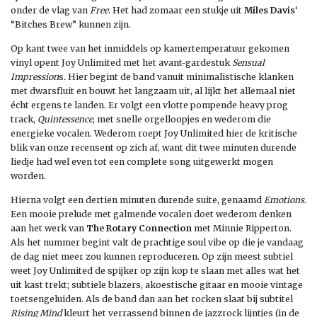
onder de vlag van
Free
. Het had zomaar een stukje uit
Miles Davis
‘
“Bitches Brew” kunnen zijn.
Op kant twee van het inmiddels op kamertemperatuur gekomen
vinyl opent Joy Unlimited met het avant-gardestuk
Sensual
Impression
s
.
Hier begint de band vanuit minimalistische klanken
met dwarsfluit en bouwt het langzaam uit, al lijkt het allemaal niet
écht ergens te landen. Er volgt een vlotte pompende heavy prog
track,
Quintessence
, met snelle orgelloopjes en wederom die
energieke vocalen. Wederom roept Joy Unlimited hier de kritische
blik van onze recensent op zich af, want dit twee minuten durende
liedje had wel even tot een complete song uitgewerkt mogen
worden.
Hierna volgt een dertien minuten durende suite, genaamd
Emotions
.
Een mooie prelude met galmende vocalen doet wederom denken
aan het werk van
The Rotary Connection
met Minnie Ripperton.
Als het nummer begint valt de prachtige soul vibe op die je vandaag
de dag niet meer zou kunnen reproduceren. Op zijn meest subtiel
weet Joy Unlimited de spijker op zijn kop te slaan met alles wat het
uit kast trekt; subtiele blazers, akoestische gitaar en mooie vintage
toetsengeluiden. Als de band dan aan het rocken slaat bij subtitel
Rising Mind
kleurt het verrassend binnen de jazzrock lijntjes (in de