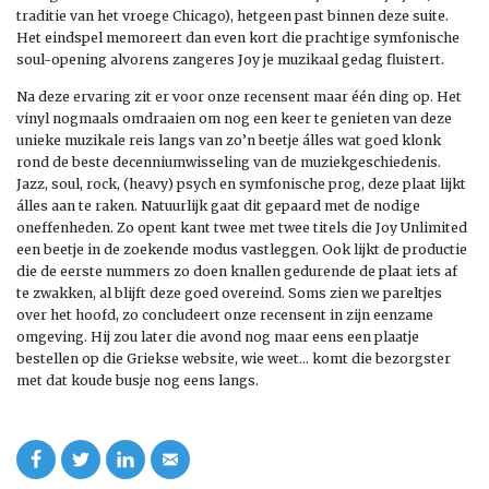
traditie van het vroege Chicago), hetgeen past binnen deze suite.
Het eindspel memoreert dan even kort die prachtige symfonische
soul-opening alvorens zangeres Joy je muzikaal gedag fluistert.
Na deze ervaring zit er voor onze recensent maar één ding op. Het
vinyl nogmaals omdraaien om nog een keer te genieten van deze
unieke muzikale reis langs van zo’n beetje álles wat goed klonk
rond de beste decenniumwisseling van de muziekgeschiedenis.
Jazz, soul, rock, (heavy) psych en symfonische prog, deze plaat lijkt
álles aan te raken. Natuurlijk gaat dit gepaard met de nodige
oneffenheden. Zo opent kant twee met twee titels die Joy Unlimited
een beetje in de zoekende modus vastleggen. Ook lijkt de productie
die de eerste nummers zo doen knallen gedurende de plaat iets af
te zwakken, al blijft deze goed overeind. Soms zien we pareltjes
over het hoofd, zo concludeert onze recensent in zijn eenzame
omgeving. Hij zou later die avond nog maar eens een plaatje
bestellen op die Griekse website, wie weet… komt die bezorgster
met dat koude busje nog eens langs.