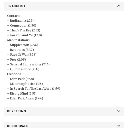
TRACKLIST
Contacts
– Rudiment (4:27)
– Connection (1:30)
– That's The Key (2:32)
– For You And Me (1:40)
Manifestations
– Suppression (2:56)
– Rankness (2:37)
– Face Of War (3:28)
– Free (2:08)
– Sensual Impressions (7:14)
– Quintessence (2:35)
Emotions
– Eden Park (2:58)
– Metamorphosis (3:08)
– In Search For The Last Word (1:59)
– Rising Mind (2:55)
– Eden Park Again (1:44)
BEZETTING
DISCOGRAFIE