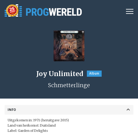
Joy Unlimited
Album
Schmetterlinge
INFO
Uitgekomen in: 1971 (heruitgave 2015)
Land van herkomst: Duitsland
Label: Garden of Delights