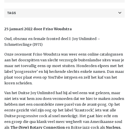
TAGS
25 januari 2022 door Friso Woudstra
Oud, obscuur en female fronted deel I: Joy Unlimited –
Schmetterlinge (1971)
Onze recensent Friso Woudstra was weer eens online catalogussen
aan het doorspitten van slecht verzorgde buitenlandse sites waar je
maar net toevallig eens op moet stuiten. Honderden elpees met het
label ‘progressive’ en hij herkende slechts enkele namen. Dan maar
plaat voor plaat even op YouTube intypen en zelf het kaf van het
koren scheiden.
Van het Duitse Joy Unlimited had hij al wel eens wat gelezen, maar
niet iets wat hem zou doen vermoeden dat we hier te maken zouden
hebben met een onontdekte ruwe parel van de avant-prog. Op het
eerste gezicht viel zijn oog op het label ‘krautrock’, iets wat alle
Duitse progressive rock al snel meekrijgt. Het gaat hier echt om
een groep die qua klank veel meer wegheeft van Amerikaanse soul
als
The (New) Rotary Connection
en Britse jazz-rock als
Nucleus
,