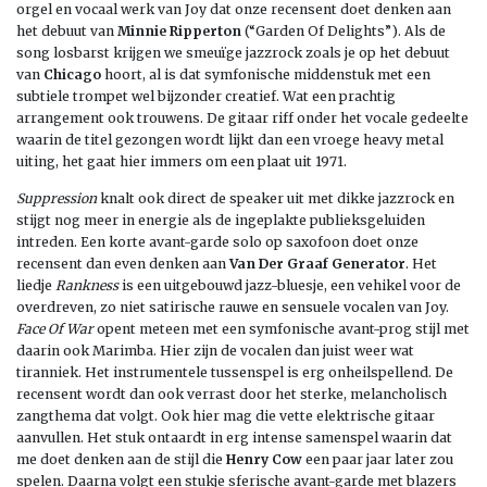
orgel en vocaal werk van Joy dat onze recensent doet denken aan
het debuut van
Minnie Ripperton
(“Garden Of Delights”). Als de
song losbarst krijgen we smeuïge jazzrock zoals je op het debuut
van
Chicago
hoort, al is dat symfonische middenstuk met een
subtiele trompet wel bijzonder creatief. Wat een prachtig
arrangement ook trouwens. De gitaar riff onder het vocale gedeelte
waarin de titel gezongen wordt lijkt dan een vroege heavy metal
uiting, het gaat hier immers om een plaat uit 1971.
Suppression
knalt ook direct de speaker uit met dikke jazzrock en
stijgt nog meer in energie als de ingeplakte publieksgeluiden
intreden. Een korte avant-garde solo op saxofoon doet onze
recensent dan even denken aan
Van Der Graaf Generator
. Het
liedje
Rankness
is een uitgebouwd jazz-bluesje, een vehikel voor de
overdreven, zo niet satirische rauwe en sensuele vocalen van Joy.
Face Of War
opent meteen met een symfonische avant-prog stijl met
daarin ook Marimba. Hier zijn de vocalen dan juist weer wat
tiranniek. Het instrumentele tussenspel is erg onheilspellend. De
recensent wordt dan ook verrast door het sterke, melancholisch
zangthema dat volgt. Ook hier mag die vette elektrische gitaar
aanvullen. Het stuk ontaardt in erg intense samenspel waarin dat
me doet denken aan de stijl die
Henry Cow
een paar jaar later zou
spelen. Daarna volgt een stukje sferische avant-garde met blazers