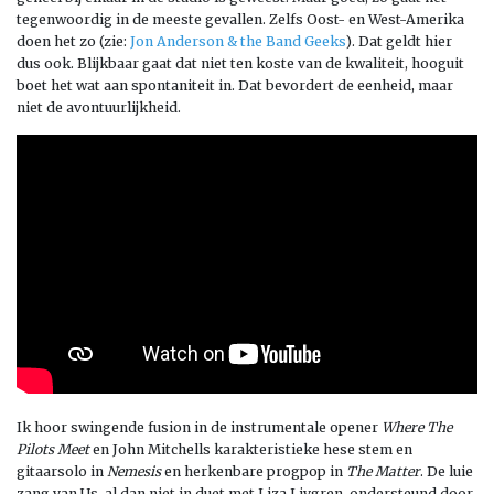
tegenwoordig in de meeste gevallen. Zelfs Oost- en West-Amerika
doen het zo (zie:
Jon Anderson & the Band Geeks
). Dat geldt hier
dus ook. Blijkbaar gaat dat niet ten koste van de kwaliteit, hooguit
boet het wat aan spontaniteit in. Dat bevordert de eenheid, maar
niet de avontuurlijkheid.
Ik hoor swingende fusion in de instrumentale opener
Where The
Pilots Meet
en John Mitchells karakteristieke hese stem en
gitaarsolo in
Nemesis
en herkenbare progpop in
The Matter
. De luie
zang van Us, al dan niet in duet met Liza Livgren, ondersteund door