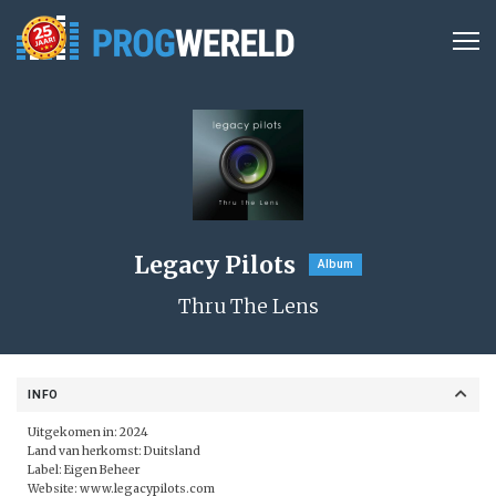
Legacy Pilots
Album
Thru The Lens
INFO
Uitgekomen in: 2024
Land van herkomst: Duitsland
Label: Eigen Beheer
Website:
www.legacypilots.com