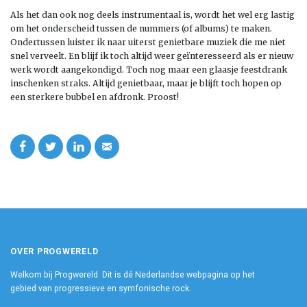
Als het dan ook nog deels instrumentaal is, wordt het wel erg lastig
om het onderscheid tussen de nummers (of albums) te maken.
Ondertussen luister ik naar uiterst genietbare muziek die me niet
snel verveelt. En blijf ik toch altijd weer geïnteresseerd als er nieuw
werk wordt aangekondigd. Toch nog maar een glaasje feestdrank
inschenken straks. Altijd genietbaar, maar je blijft toch hopen op
een sterkere bubbel en afdronk. Proost!
OVER PROGWERELD
Welkom bij Progwereld. Dit is dé Nederlandse webpagina op het
gebied van progressieve en symfonische rock.