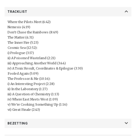
TRACKLIST
Where the Pilots Meet (6:42)
Nemesis (4:19)
Don't Chase the Rainbows (8:49)
The Matter (4:31)
The Inner Fire (5:23)
Cosmic Sea (12:52):
i) Prologue (3:17)
ii) A Poisoned Wasteland (2:21)
iii) Approaching Another World (3:44)
iv) A Toxic Result, Coordinates & Epilogue (3:30)
Fooled Again (5:09)
The Professor & Me (10:16):
i) An Interesting Project (2:28)
ii) In the Laboratory (1:27)
iii) A Question of Chemistry (1:13)
iv) Where East Meets West (1:09)
v) We're Cooking Something Up (1:16)
vi) Great Finale (2:43)
BEZETTING