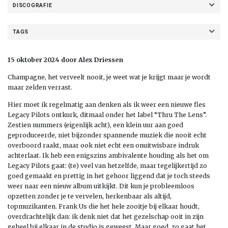
DISCOGRAFIE
TAGS
15 oktober 2024 door Alex Driessen
Champagne, het verveelt nooit, je weet wat je krijgt maar je wordt
maar zelden verrast.
Hier moet ik regelmatig aan denken als ik weer een nieuwe fles
Legacy Pilots ontkurk, ditmaal onder het label “Thru The Lens”.
Zestien nummers (eigenlijk acht), een klein uur aan goed
geproduceerde, niet bijzonder spannende muziek die nooit echt
overboord raakt, maar ook niet echt een onuitwisbare indruk
achterlaat. Ik heb een enigszins ambivalente houding als het om
Legacy Pilots gaat: (te) veel van hetzelfde, maar tegelijkertijd zo
goed gemaakt en prettig in het gehoor liggend dat je toch steeds
weer naar een nieuw album uitkijkt. Dit kun je probleemloos
opzetten zonder je te vervelen, herkenbaar als altijd,
topmuzikanten. Frank Us die het hele zooitje bij elkaar houdt,
overdrachtelijk dan: ik denk niet dat het gezelschap ooit in zijn
geheel bij elkaar in de studio is geweest. Maar goed, zo gaat het