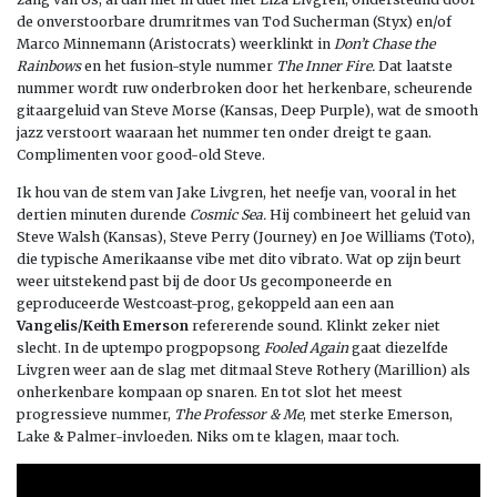
de onverstoorbare drumritmes van Tod Sucherman (Styx) en/of
Marco Minnemann (Aristocrats) weerklinkt in
Don’t Chase the
Rainbows
en het fusion-style nummer
The Inner Fire.
Dat laatste
nummer wordt ruw onderbroken door het herkenbare, scheurende
gitaargeluid van Steve Morse (Kansas, Deep Purple), wat de smooth
jazz verstoort waaraan het nummer ten onder dreigt te gaan.
Complimenten voor good-old Steve.
Ik hou van de stem van Jake Livgren, het neefje van, vooral in het
dertien minuten durende
Cosmic Sea.
Hij combineert het geluid van
Steve Walsh (Kansas), Steve Perry (Journey) en Joe Williams (Toto),
die typische Amerikaanse vibe met dito vibrato. Wat op zijn beurt
weer uitstekend past bij de door Us gecomponeerde en
geproduceerde Westcoast-prog, gekoppeld aan een aan
Vangelis/Keith Emerson
refererende sound. Klinkt zeker niet
slecht. In de uptempo progpopsong
Fooled Again
gaat diezelfde
Livgren weer aan de slag met ditmaal Steve Rothery (Marillion) als
onherkenbare kompaan op snaren. En tot slot het meest
progressieve nummer,
The Professor & Me
, met sterke Emerson,
Lake & Palmer-invloeden. Niks om te klagen, maar toch.