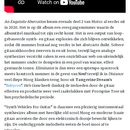
An Exquisite Aberration
kwam evenals deel 2 van Motor al eerder uit
in 2020
.
Het is op dit album een overgangsnummer waarin de
albumtitel muzikaal tot zijn recht komt. Het is een output van loop-
gebaseerde synth- en gitaar explosies die zich blijven ontwikkelen,
zodat dit nummer brutaal nog verder in het abstracte duikt. Sobere
gitaarakkoorden zwerven in en uit focus, terwijl lagen analoge
synthesizer verstrikt raken in een onzichtbaar web om uiteindelijk
het nummer onder te dompelen in een pool van warme, effect
gestuurde tonen.
Eliminator
is dan weer een uptempo spacerock
meets krautrock nummer in de geest van
Neu!
terwijl ik in
Distance
veel diepe Moog klanken terug hoor uit
Tangerine Dream’s
“
Rubycon
”.
He’s Gone
heeft dankzij de invloeden door de gitaar
effecten en productie weer veel raakvlakken met Porcupine Tree uit
hun psychedelische periode.
“Synth Vehicles For Guitar” is daarmee een plezierig instrumentaal
synthesizer album met heerlijke old scool Moog en moderne fraaie
gitaar accenten die door een elektronisch doosje bewerkt lijken te
zijn. De onderliggende melodieën weten de boel mooi af te