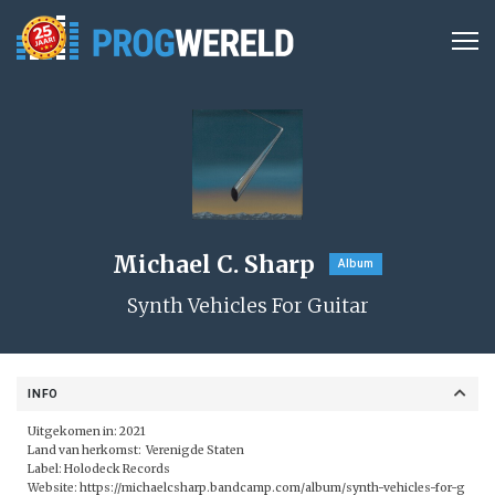
Michael C. Sharp
Album
Synth Vehicles For Guitar
INFO
Uitgekomen in: 2021
Land van herkomst: Verenigde Staten
Label:
Holodeck Records
Website:
https://michaelcsharp.bandcamp.com/album/synth-vehicles-for-g