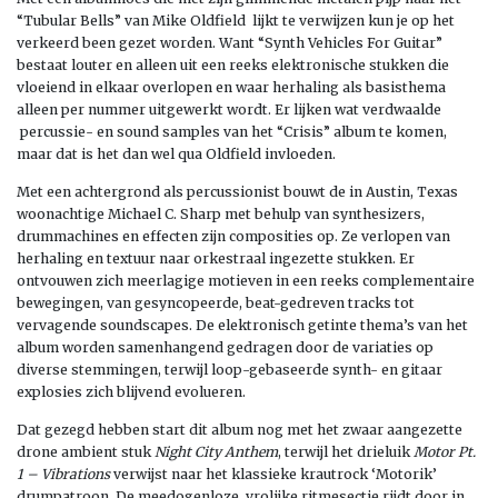
“Tubular Bells” van Mike Oldfield lijkt te verwijzen kun je op het
verkeerd been gezet worden. Want “Synth Vehicles For Guitar”
bestaat louter en alleen uit een reeks elektronische stukken die
vloeiend in elkaar overlopen en waar herhaling als basisthema
alleen per nummer uitgewerkt wordt. Er lijken wat verdwaalde
percussie- en sound samples van het “Crisis” album te komen,
maar dat is het dan wel qua Oldfield invloeden.
Met een achtergrond als percussionist bouwt de in Austin, Texas
woonachtige Michael C. Sharp met behulp van synthesizers,
drummachines en effecten zijn composities op. Ze verlopen van
herhaling en textuur naar orkestraal ingezette stukken. Er
ontvouwen zich meerlagige motieven in een reeks complementaire
bewegingen, van gesyncopeerde, beat-gedreven tracks tot
vervagende soundscapes. De elektronisch getinte thema’s van het
album worden samenhangend gedragen door de variaties op
diverse stemmingen, terwijl loop-gebaseerde synth- en gitaar
explosies zich blijvend evolueren.
Dat gezegd hebben start dit album nog met het zwaar aangezette
drone ambient stuk
Night City Anthem
, terwijl het drieluik
Motor Pt.
1 – Vibrations
verwijst naar het klassieke krautrock ‘Motorik’
drumpatroon. De meedogenloze, vrolijke ritmesectie rijdt door in