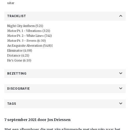
uitar
TRACKLIST
Night City Anthem (5:21)
Motor Pt. 1 - Vibrations (3:21)
Motor Pt. 2 - White Lines (7:41)
Motor Pt. 3 - Fevers (6:30)
An Exquisite Aberration (5:48)|
Eliminator (4:08)
Distance (4:21)
He's Gone (6:10)
BEZETTING
DISCOGRAFIE
TAGS
7 september 2021 door Jos Driessen
Met een albumhoes die met zijn glimmende metalen pijp naar het