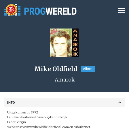
Mike Oldfield
Album
Amarok
INFO
Uitgekomen in: 1992
Land van herkomst: Verenigd Koninkrijk
Label: Virgin
Websites:
www.mikeoldfieldofficial.com
en
tubular.net