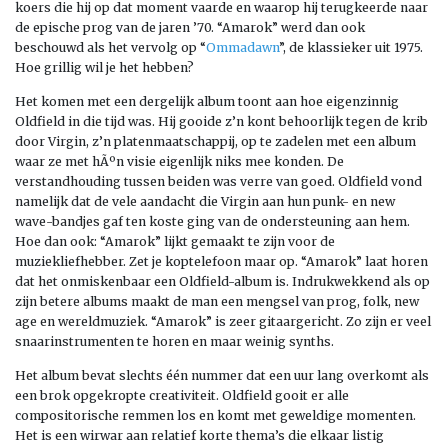
koers die hij op dat moment vaarde en waarop hij terugkeerde naar
de epische prog van de jaren ’70. “Amarok” werd dan ook
beschouwd als het vervolg op “
Ommadawn
”, de klassieker uit 1975.
Hoe grillig wil je het hebben?
Het komen met een dergelijk album toont aan hoe eigenzinnig
Oldfield in die tijd was. Hij gooide z’n kont behoorlijk tegen de krib
door Virgin, z’n platenmaatschappij, op te zadelen met een album
waar ze met hÃºn visie eigenlijk niks mee konden. De
verstandhouding tussen beiden was verre van goed. Oldfield vond
namelijk dat de vele aandacht die Virgin aan hun punk- en new
wave-bandjes gaf ten koste ging van de ondersteuning aan hem.
Hoe dan ook: “Amarok” lijkt gemaakt te zijn voor de
muziekliefhebber. Zet je koptelefoon maar op. “Amarok” laat horen
dat het onmiskenbaar een Oldfield-album is. Indrukwekkend als op
zijn betere albums maakt de man een mengsel van prog, folk, new
age en wereldmuziek. “Amarok” is zeer gitaargericht. Zo zijn er veel
snaarinstrumenten te horen en maar weinig synths.
Het album bevat slechts één nummer dat een uur lang overkomt als
een brok opgekropte creativiteit. Oldfield gooit er alle
compositorische remmen los en komt met geweldige momenten.
Het is een wirwar aan relatief korte thema’s die elkaar listig