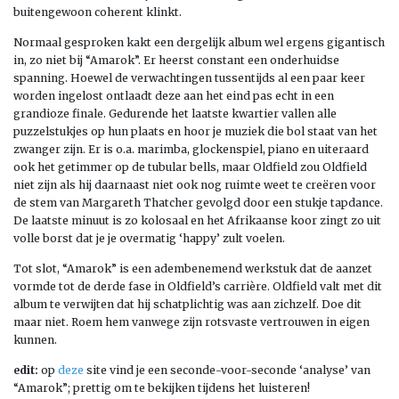
buitengewoon coherent klinkt.
Normaal gesproken kakt een dergelijk album wel ergens gigantisch
in, zo niet bij “Amarok”. Er heerst constant een onderhuidse
spanning. Hoewel de verwachtingen tussentijds al een paar keer
worden ingelost ontlaadt deze aan het eind pas echt in een
grandioze finale. Gedurende het laatste kwartier vallen alle
puzzelstukjes op hun plaats en hoor je muziek die bol staat van het
zwanger zijn. Er is o.a. marimba, glockenspiel, piano en uiteraard
ook het getimmer op de tubular bells, maar Oldfield zou Oldfield
niet zijn als hij daarnaast niet ook nog ruimte weet te creëren voor
de stem van Margareth Thatcher gevolgd door een stukje tapdance.
De laatste minuut is zo kolosaal en het Afrikaanse koor zingt zo uit
volle borst dat je je overmatig ‘happy’ zult voelen.
Tot slot, “Amarok” is een adembenemend werkstuk dat de aanzet
vormde tot de derde fase in Oldfield’s carrière. Oldfield valt met dit
album te verwijten dat hij schatplichtig was aan zichzelf. Doe dit
maar niet. Roem hem vanwege zijn rotsvaste vertrouwen in eigen
kunnen.
edit:
op
deze
site vind je een seconde-voor-seconde ‘analyse’ van
“Amarok”; prettig om te bekijken tijdens het luisteren!