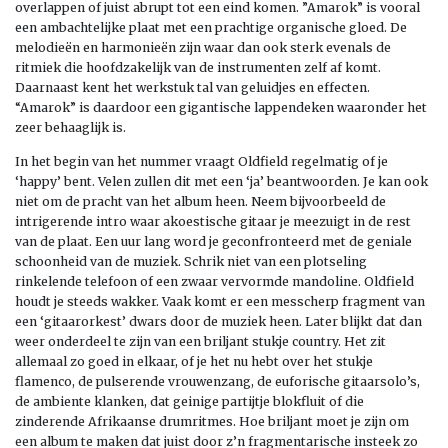
overlappen of juist abrupt tot een eind komen. ”Amarok” is vooral
een ambachtelijke plaat met een prachtige organische gloed. De
melodieën en harmonieën zijn waar dan ook sterk evenals de
ritmiek die hoofdzakelijk van de instrumenten zelf af komt.
Daarnaast kent het werkstuk tal van geluidjes en effecten.
“Amarok” is daardoor een gigantische lappendeken waaronder het
zeer behaaglijk is.
In het begin van het nummer vraagt Oldfield regelmatig of je
‘happy’ bent. Velen zullen dit met een ‘ja’ beantwoorden. Je kan ook
niet om de pracht van het album heen. Neem bijvoorbeeld de
intrigerende intro waar akoestische gitaar je meezuigt in de rest
van de plaat. Een uur lang word je geconfronteerd met de geniale
schoonheid van de muziek. Schrik niet van een plotseling
rinkelende telefoon of een zwaar vervormde mandoline. Oldfield
houdt je steeds wakker. Vaak komt er een messcherp fragment van
een ‘gitaarorkest’ dwars door de muziek heen. Later blijkt dat dan
weer onderdeel te zijn van een briljant stukje country. Het zit
allemaal zo goed in elkaar, of je het nu hebt over het stukje
flamenco, de pulserende vrouwenzang, de euforische gitaarsolo’s,
de ambiente klanken, dat geinige partijtje blokfluit of die
zinderende Afrikaanse drumritmes. Hoe briljant moet je zijn om
een album te maken dat juist door z’n fragmentarische insteek zo