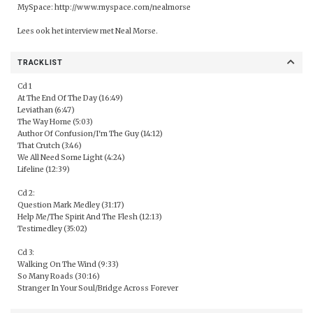
MySpace:
http://www.myspace.com/nealmorse
Lees ook
het interview
met Neal Morse.
TRACKLIST
Cd 1
At The End Of The Day (16:49)
Leviathan (6:47)
The Way Home (5:03)
Author Of Confusion/I'm The Guy (14:12)
That Crutch (3:46)
We All Need Some Light (4:24)
Lifeline (12:39)
Cd 2:
Question Mark Medley (31:17)
Help Me/The Spirit And The Flesh (12:13)
Testimedley (35:02)
Cd 3:
Walking On The Wind (9:33)
So Many Roads (30:16)
Stranger In Your Soul/Bridge Across Forever