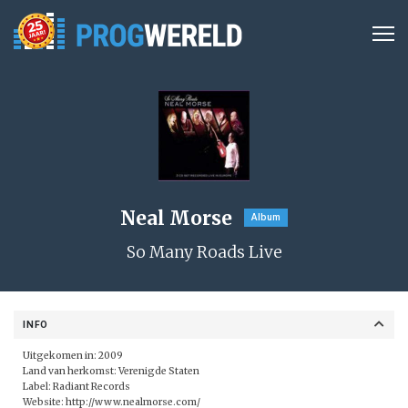
Neal Morse
Album
So Many Roads Live
INFO
Uitgekomen in: 2009
Land van herkomst: Verenigde Staten
Label:
Radiant Records
Website:
http://www.nealmorse.com/