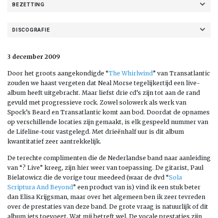
BEZETTING
DISCOGRAFIE
3 december 2009
Door het groots aangekondigde “
The Whirlwind
” van Transatlantic
zouden we haast vergeten dat Neal Morse tegelijkertijd een live-
album heeft uitgebracht. Maar liefst drie cd’s zijn tot aan de rand
gevuld met progressieve rock. Zowel solowerk als werk van
Spock’s Beard en Transatlantic komt aan bod. Doordat de opnames
op verschillende locaties zijn gemaakt, is elk gespeeld nummer van
de Lifeline-tour vastgelegd. Met drieënhalf uur is dit album
kwantitatief zeer aantrekkelijk.
De terechte complimenten die de Nederlandse band naar aanleiding
van “? Live” kreeg, zijn hier weer van toepassing. De gitarist, Paul
Bielatowicz die de vorige tour meedeed (waar de dvd “
Sola
Scriptura And Beyond
” een product van is) vind ik een stuk beter
dan Elisa Krijgsman, maar over het algemeen ben ik zeer tevreden
over de prestaties van deze band. De grote vraag is natuurlijk of dit
album iets toevoegt. Wat mij betreft wel. De vocale prestaties zijn