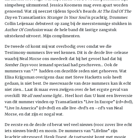
simpelweg uitmuntend. Jessica Koomens mag even apart worden
genoemd. Wat zij neerzet tijdens Spock’s Beards
At The End Of The
Day
en Transatlantics
Stranger In Your Soul
is prachtig. Drummer
Collin Leijenaar debuteert op zang bij de meerstemmige stukken in
Author Of Confusion
waar de hele band dit lastige zangstuk
uitstekend uitvoert. Mijn complimenten.
De tweede cd komt mij wat overbodig over omdat we die
Testimony-nummers live wel kennen. Dit is de derde live-release
waarbij Neal Morse ons meedeelt dat hij het gevoel had dat hij
Somber Days
voor iemand speciaal had geschreven… Ook de
nummers van “?” hadden om dezelfde reden niet gehoeven. Wat
Elisa Krijgsman overigens daar met Steve Hacketts solo heeft
gedaan, is niet best. De meerwaarde van deze nummers kan ik echt
niet zien… Laat ik maar even zwijgen over de het ergste geval van
overkill:
We all need some light
… Heel kort dan: U kunt een liveversie
van dit nummer vinden op Transatlantics “Live In Europe” (cd+dvd),
“Live In America” (cd+dvd) en alle live-dvd’s en –cd’s van Neal
Morse, en dat zijn er nogal wat.
De eerste en de derde cd bevat wel veel nieuws (voor zover live echt
iets nieuws biedt) en moois. De nummers van “Lifeline” zijn
krachtig uitgevoerd. Henk Doest, de toetsenist komt met mooie