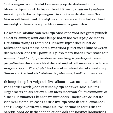
‘oplossingen’ voor de stukken waar je op de studio-albums
blazerpartijen hoort. In bijvoorbeeld
So many roads
en
Leviathan
maakt hij zich die partijen eigen. De emotie in de stem van Neal
Morse zelf komt heel duidelijk naar voren, waardoor het een heel
menselijk en kwetsbaar prachtdocument is geworden.
De worship-albums van Neal zijn onbekend voor het grote publiek
en dat is jammer, want daar kun je horen hoe veelzijdig de man is.
Het album “Songs From The Highway” bijvoorbeeld laat de
folkzanger Neal Morse horen, waardoor je niet meer kunt beweren
dat Neal een ‘one trick pony’ is. Op “So Many Roads Live” staat zo’n
nummer
That Crutch
, waardoor er een brug is geslagen tussen
prog-Neal en die andere Neal die wat mij betreft meer aandacht zou
mogen krijgen.
That Crutch
had zowel muzikaal als tekstueel zo op
Simon and Garfunkels “Wednesday Morning 3 AM” kunnen staan.
Ik hoop dat op het volgende live-album er wat meer aandacht is
voor eerder werk (voor Testimony zijn nog twee solo-albums
uitgebracht) en als het even kan niets meer van “?”, “Testimony” of
“One”. Die nummers kennen we inmiddels. Omdat van de laatste
vier Neal Morse-releases er drie live zijn, vind ik het allemaal ook
een tikkeltje overdreven, maar als live-document zelf is dit een
pareltje. Voor de liefhebber geldt dan ook een positief koopadvies,