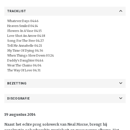
TRACKLIST
Whatever Days 04:46
Heaven Smiled 04:14
Flowers In A Vase 04:15
Love Shot An Arrow 04:18
Song For The Free 04:27
Tell Me Annabelle 04:21
My Time Of Dying 04:36
When Things Slow Down 03:24
Daddy's Daughter 04:44
Wear The Chains 04:04
The Way Of Love 04:31
BEZETTING
DISCOGRAFIE
19 augustus 2014
Naast het echte prog solowerk van Neal Morse, brengt hij