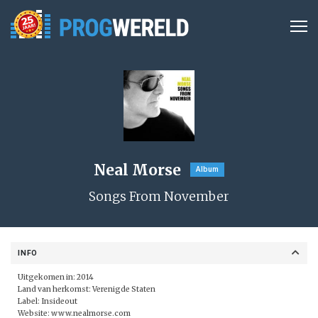
Neal Morse
Album
Songs From November
INFO
Uitgekomen in: 2014
Land van herkomst: Verenigde Staten
Label:
Insideout
Website:
www.nealmorse.com