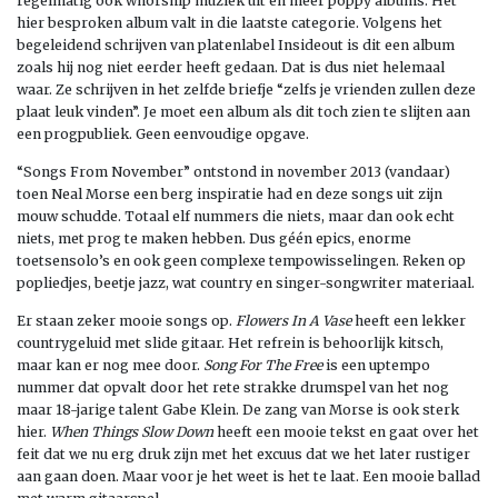
regelmatig ook whorship muziek uit en meer poppy albums. Het
hier besproken album valt in die laatste categorie. Volgens het
begeleidend schrijven van platenlabel Insideout is dit een album
zoals hij nog niet eerder heeft gedaan. Dat is dus niet helemaal
waar. Ze schrijven in het zelfde briefje “zelfs je vrienden zullen deze
plaat leuk vinden”. Je moet een album als dit toch zien te slijten aan
een progpubliek. Geen eenvoudige opgave.
“Songs From November” ontstond in november 2013 (vandaar)
toen Neal Morse een berg inspiratie had en deze songs uit zijn
mouw schudde. Totaal elf nummers die niets, maar dan ook echt
niets, met prog te maken hebben. Dus géén epics, enorme
toetsensolo’s en ook geen complexe tempowisselingen. Reken op
popliedjes, beetje jazz, wat country en singer-songwriter materiaal.
Er staan zeker mooie songs op.
Flowers In A Vase
heeft een lekker
countrygeluid met slide gitaar. Het refrein is behoorlijk kitsch,
maar kan er nog mee door.
Song For The Free
is een uptempo
nummer dat opvalt door het rete strakke drumspel van het nog
maar 18-jarige talent Gabe Klein. De zang van Morse is ook sterk
hier.
When Things Slow Down
heeft een mooie tekst en gaat over het
feit dat we nu erg druk zijn met het excuus dat we het later rustiger
aan gaan doen. Maar voor je het weet is het te laat. Een mooie ballad