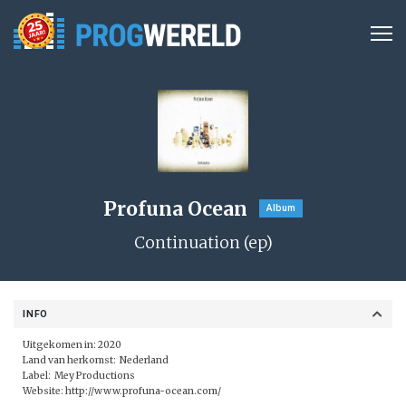
Profuna Ocean
Album
Continuation (ep)
INFO
Uitgekomen in: 2020
Land van herkomst: Nederland
Label:
Mey Productions
Website:
http://www.profuna-ocean.com/