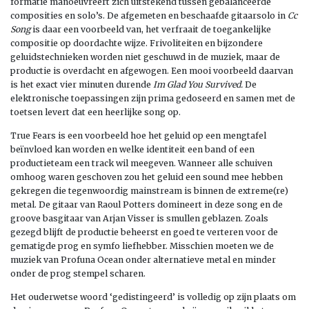
formatie manoeuvreert zich uitstekend tussen gebalanceerde
composities en solo’s. De afgemeten en beschaafde gitaarsolo in
Cc
Song
is daar een voorbeeld van, het verfraait de toegankelijke
compositie op doordachte wijze. Frivoliteiten en bijzondere
geluidstechnieken worden niet geschuwd in de muziek, maar de
productie is overdacht en afgewogen. Een mooi voorbeeld daarvan
is het exact vier minuten durende
Im Glad You Survived.
De
elektronische toepassingen zijn prima gedoseerd en samen met de
toetsen levert dat een heerlijke song op.
True Fears is een voorbeeld hoe het geluid op een mengtafel
beïnvloed kan worden en welke identiteit een band of een
productieteam een track wil meegeven. Wanneer alle schuiven
omhoog waren geschoven zou het geluid een sound mee hebben
gekregen die tegenwoordig mainstream is binnen de extreme(re)
metal. De gitaar van Raoul Potters domineert in deze song en de
groove basgitaar van Arjan Visser is smullen geblazen. Zoals
gezegd blijft de productie beheerst en goed te verteren voor de
gematigde prog en symfo liefhebber. Misschien moeten we de
muziek van Profuna Ocean onder alternatieve metal en minder
onder de prog stempel scharen.
Het ouderwetse woord ‘gedistingeerd’ is volledig op zijn plaats om