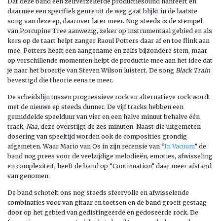
Dat deze band een zelfverzekerde productiesound hanteert en
daarmee een specifiek genre uit de weg gaat blijkt in de laatste
song van deze ep, daarover later meer. Nog steeds is de stempel
van Porcupine Tree aanwezig, zeker op instrumentaal gebied en als
kers op de taart helpt zanger Raoul Potters daar af en toe flink aan
mee. Potters heeft een aangename en zelfs bijzondere stem, maar
op verschillende momenten helpt de productie mee aan het idee dat
je naar het broertje van Steven Wilson luistert. De song
Black Train
bevestigd die theorie eens te meer.
De scheidslijn tussen progressieve rock en alternatieve rock wordt
met de nieuwe ep steeds dunner. De vijf tracks hebben een
gemiddelde speelduur van vier en een halve minuut behalve één
track,
Naa,
deze overstijgt de zes minuten. Naast die uitgemeten
dosering van speeltijd worden ook de composities grondig
afgemeten. Waar Mario van Os in zijn recensie van “
In Vacuum
” de
band nog prees voor de veelzijdige melodieën, emoties, afwisseling
en complexiteit, heeft de band op “Continuation” daar meer afstand
van genomen.
De band schotelt ons nog steeds sfeervolle en afwisselende
combinaties voor van gitaar en toetsen en de band groeit gestaag
door op het gebied van gedistingeerde en gedoseerde rock. De