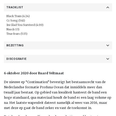
TRACKLIST
Black Train (4:24)
Cc Song (5:41)
Im Glad You Survived (4:00)
Naa (6:13)
True fears (5:15)
BEZETTING
DISCOGRAFIE
6 oktober 2020 door Ruard Veltmaat
De nieuwe ep “Continuation” bevestigt het bestaansrecht van de
Nederlandse formatie Profuna Ocean dat inmiddels meer dan
twaalf jaar bestaat. Op gebied van kwaliteit hanteert de band een
hoge standaard, qua materiaal houdt de band er een laag volume op
na. Het laatste wapenfeit dateert namelijk al weer van 2016, maar
met deze ep gaat de band zeker en vast de toekomst in.