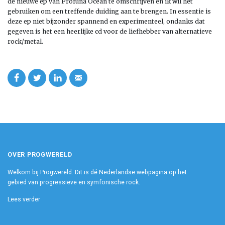
de nieuwe ep van Profuna Ocean te omschrijven en ik wil het
gebruiken om een treffende duiding aan te brengen. In essentie is
deze ep niet bijzonder spannend en experimenteel, ondanks dat
gegeven is het een heerlijke cd voor de liefhebber van alternatieve
rock/metal.
OVER PROGWERELD
Welkom bij Progwereld. Dit is dé Nederlandse webpagina op het
gebied van progressieve en symfonische rock.
Lees verder