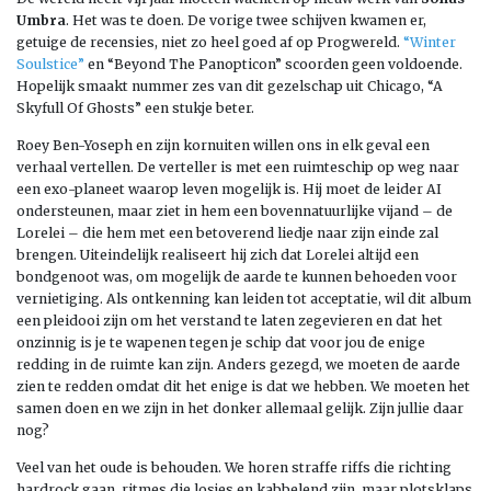
Umbra
. Het was te doen. De vorige twee schijven kwamen er,
getuige de recensies, niet zo heel goed af op Progwereld.
“Winter
Soulstice”
en “Beyond The Panopticon” scoorden geen voldoende.
Hopelijk smaakt nummer zes van dit gezelschap uit Chicago, “A
Skyfull Of Ghosts” een stukje beter.
Roey Ben-Yoseph en zijn kornuiten willen ons in elk geval een
verhaal vertellen. De verteller is met een ruimteschip op weg naar
een exo-planeet waarop leven mogelijk is. Hij moet de leider AI
ondersteunen, maar ziet in hem een bovennatuurlijke vijand – de
Lorelei – die hem met een betoverend liedje naar zijn einde zal
brengen. Uiteindelijk realiseert hij zich dat Lorelei altijd een
bondgenoot was, om mogelijk de aarde te kunnen behoeden voor
vernietiging. Als ontkenning kan leiden tot acceptatie, wil dit album
een pleidooi zijn om het verstand te laten zegevieren en dat het
onzinnig is je te wapenen tegen je schip dat voor jou de enige
redding in de ruimte kan zijn. Anders gezegd, we moeten de aarde
zien te redden omdat dit het enige is dat we hebben. We moeten het
samen doen en we zijn in het donker allemaal gelijk. Zijn jullie daar
nog?
Veel van het oude is behouden. We horen straffe riffs die richting
hardrock gaan, ritmes die losjes en kabbelend zijn, maar plotsklaps