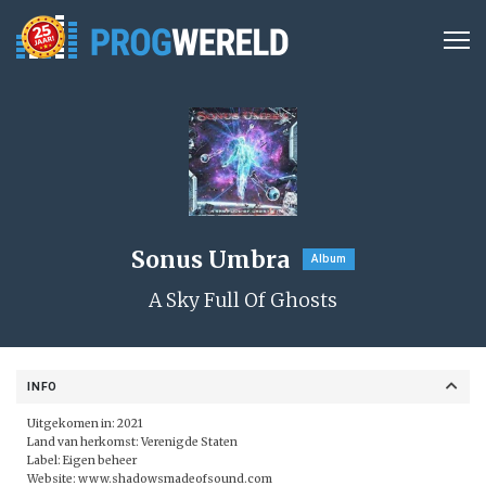
Sonus Umbra
Album
A Sky Full Of Ghosts
INFO
Uitgekomen in: 2021
Land van herkomst: Verenigde Staten
Label:
Eigen beheer
Website:
www.shadowsmadeofsound.com