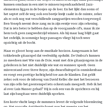
kunnen omslaan in een niet te missen tegendraadsheid. Jazz-
elementen liggen in de bosjes op de loer. En het lijkt dan soms of
het septet zelf de weg ook een beetje kwijt raakt in de ruimte, zeker
als er ook nog wat verschillende zangpartijen worden toegevoegd.
Ben-Yoseph neemt deze zang nu in zijn eentje voor zijn rekening.
Dat is iets beter te hebben dan op de voorgaande cd’s, maar ik zie
hem toch geen zangwedstrijd winnen. Als hij maar laag blijft gaat
het redelijk, in sommige hoge passages vliegt hij toch weer
opzichtig uit de bocht.
Maar er gloort hoop aan de muzikale horizon. Aangenaam is het
tokkelende gitaarspel dat veelvuldig opduikt. De Umbra’s kunnen
zo meedoen met Wie van de Drie, want met drie gitaarjongens in de
gelederen is het niet duidelijk wie wat en wanneer speelt. Geen
misverstand over Steve Royce, zijn dwarsfluitspel is onmiskenbaar
en voegt een prettige luchtigheid toe aan de klanken. Dat geldt
zeker ook voor de inbreng van David Keller die met het beroeren
van zijn cello het geestenspel iets orkestraals meegeeft. Heb ik het
al over Luis Nasser gehad? Hij is ook een van de oprichters en hij
laat zijn basgitaar weer duidelijk spreken.
Een korte vlucht langs de nummers levert de volgende bloemlezing
op. Het voorafje
Antidentity
hangt nog het meeste aan het