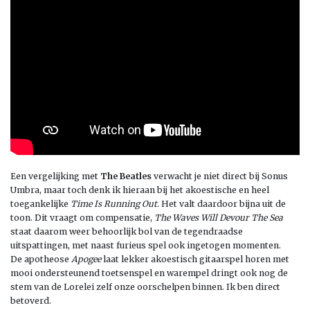
Een vergelijking met
The Beatles
verwacht je niet direct bij Sonus
Umbra, maar toch denk ik hieraan bij het akoestische en heel
toegankelijke
Time Is Running Out
. Het valt daardoor bijna uit de
toon. Dit vraagt om compensatie,
The Waves Will Devour The Sea
staat daarom weer behoorlijk bol van de tegendraadse
uitspattingen, met naast furieus spel ook ingetogen momenten.
De apotheose
Apogee
laat lekker akoestisch gitaarspel horen met
mooi ondersteunend toetsenspel en warempel dringt ook nog de
stem van de Lorelei zelf onze oorschelpen binnen. Ik ben direct
betoverd.