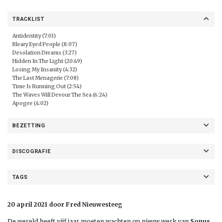
TRACKLIST
Antidentity (7:01)
Bleary Eyed People (8:07)
Desolation Dreams (3:27)
Hidden In The Light (20:49)
Losing My Insanity (4:32)
The Last Menagerie (7:08)
Time Is Running Out (2:54)
The Waves Will Devour The Sea (6:24)
Apogee (4:02)
BEZETTING
DISCOGRAFIE
TAGS
20 april 2021 door Fred Nieuwesteeg
De wereld heeft vijf jaar moeten wachten op nieuw werk van
Sonus