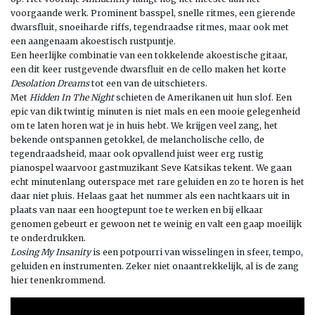
voorgaande werk. Prominent basspel, snelle ritmes, een gierende
dwarsfluit, snoeiharde riffs, tegendraadse ritmes, maar ook met
een aangenaam akoestisch rustpuntje.
Een heerlijke combinatie van een tokkelende akoestische gitaar,
een dit keer rustgevende dwarsfluit en de cello maken het korte
Desolation Dreams
tot een van de uitschieters.
Met
Hidden In The Night
schieten de Amerikanen uit hun slof. Een
epic van dik twintig minuten is niet mals en een mooie gelegenheid
om te laten horen wat je in huis hebt. We krijgen veel zang, het
bekende ontspannen getokkel, de melancholische cello, de
tegendraadsheid, maar ook opvallend juist weer erg rustig
pianospel waarvoor gastmuzikant Seve Katsikas tekent. We gaan
echt minutenlang outerspace met rare geluiden en zo te horen is het
daar niet pluis. Helaas gaat het nummer als een nachtkaars uit in
plaats van naar een hoogtepunt toe te werken en bij elkaar
genomen gebeurt er gewoon net te weinig en valt een gaap moeilijk
te onderdrukken.
Losing My Insanity
is een potpourri van wisselingen in sfeer, tempo,
geluiden en instrumenten. Zeker niet onaantrekkelijk, al is de zang
hier tenenkrommend.