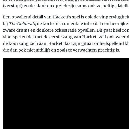
(verstopt) en de klanken op zich zijn soms ook zo heftig, dat dit n
Een opvallend detail van Hackett’s spel is ook de vingervlugheid 
bij
The Obliterati
, de korte instrumentale intro dat een heerlij
zware drums en donkere orkestratie opvallen. Dit gaat heel ro
vioolspel en dat met de eerste zang van Hackett zelf ook weer 
de koorzang zich aan. Hackett laat zijn gitaar onheilspellend kl
die dan ook niet uitblijft en zoals te verwachten prachtig is.