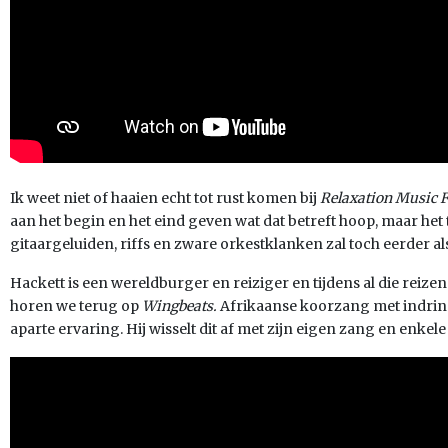
Ik weet niet of haaien echt tot rust komen bij
Relaxation Music F
aan het begin en het eind geven wat dat betreft hoop, maar h
gitaargeluiden, riffs en zware orkestklanken zal toch eerder als
Hackett is een wereldburger en reiziger en tijdens al die reizen 
horen we terug op
Wingbeats.
Afrikaanse koorzang met indrin
aparte ervaring. Hij wisselt dit af met zijn eigen zang en enkel