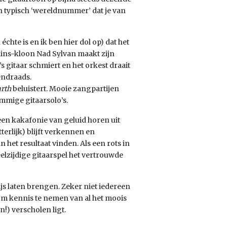
en typisch ‘wereldnummer’ dat je van
échte is en ik ben hier dol op) dat het
llins-kloon Nad Sylvan maakt zijn
s gitaar schmiert en het orkest draait
endraads.
arth
beluistert. Mooie zangpartijen
mige gitaarsolo’s.
 een kakafonie van geluid horen uit
tterlijk) blijft verkennen en
het resultaat vinden. Als een rots in
elzijdige gitaarspel het vertrouwde
wijs laten brengen. Zeker niet iedereen
 om kennis te nemen van al het moois
!) verscholen ligt.