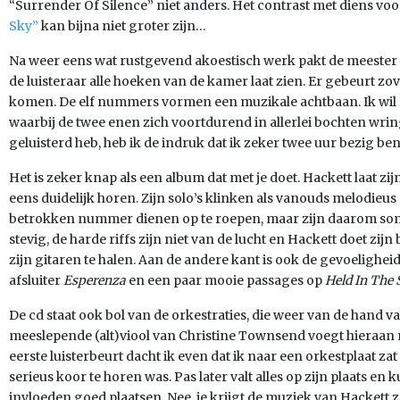
“Surrender Of Silence” niet anders. Het contrast met diens v
Sky”
kan bijna niet groter zijn…
Na weer eens wat rustgevend akoestisch werk pakt de meester n
de luisteraar alle hoeken van de kamer laat zien. Er gebeurt zove
komen. De elf nummers vormen een muzikale achtbaan. Ik wil 
waarbij de twee enen zich voortdurend in allerlei bochten wring
geluisterd heb, heb ik de indruk dat ik zeker twee uur bezig be
Het is zeker knap als een album dat met je doet. Hackett laat zijn
eens duidelijk horen. Zijn solo’s klinken als vanouds melodieus
betrokken nummer dienen op te roepen, maar zijn daarom soms
stevig, de harde riffs zijn niet van de lucht en Hackett doet z
zijn gitaren te halen. Aan de andere kant is ook de gevoelighe
afsluiter
Esperenza
en een paar mooie passages op
Held In The
De cd staat ook bol van de orkestraties, die weer van de hand v
meeslepende (alt)viool van Christine Townsend voegt hieraan n
eerste luisterbeurt dacht ik even dat ik naar een orkestplaat za
serieus koor te horen was. Pas later valt alles op zijn plaats en 
invloeden goed plaatsen. Nee, je krijgt de muziek van Hackett ze