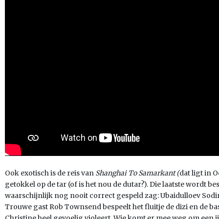
Ook exotisch is de reis van
Shanghai To Samarkant (
dat ligt in
getokkel op de tar (of is het nou de dutar?). Die laatste wordt 
waarschijnlijk nog nooit correct gespeld zag: Ubaidulloev Sodi
Trouwe gast Rob Townsend bespeelt het fluitje de dizi en de b
Christine heel gevoelig violeert. Wie komt er mee weg om een ij