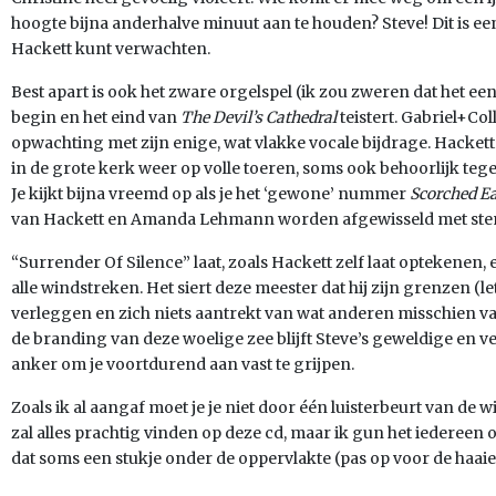
hoogte bijna anderhalve minuut aan te houden? Steve! Dit is e
Hackett kunt verwachten.
Best apart is ook het zware orgelspel (ik zou zweren dat het een 
begin en het eind van
The Devil’s Cathedral
teistert. Gabriel+Co
opwachting met zijn enige, wat vlakke vocale bijdrage. Hackett’
in de grote kerk weer op volle toeren, soms ook behoorlijk teg
Je kijkt bijna vreemd op als je het ‘gewone’ nummer
Scorched E
van Hackett en Amanda Lehmann worden afgewisseld met stem
“Surrender Of Silence” laat, zoals Hackett zelf laat optekenen,
alle windstreken. Het siert deze meester dat hij zijn grenzen (le
verleggen en zich niets aantrekt van wat anderen misschien van 
de branding van deze woelige zee blijft Steve’s geweldige en ve
anker om je voortdurend aan vast te grijpen.
Zoals ik al aangaf moet je je niet door één luisterbeurt van de 
zal alles prachtig vinden op deze cd, maar ik gun het iedereen
dat soms een stukje onder de oppervlakte (pas op voor de haaien