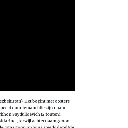
 Oezbekistan). Het begint met oosters
bespeeld door iemand die zijn naam
rkhon Saydulloevich (2 fouten).
asklarinet, terwijl achternaamgenoot
le gitaartoon op bijna steeds dezelfde