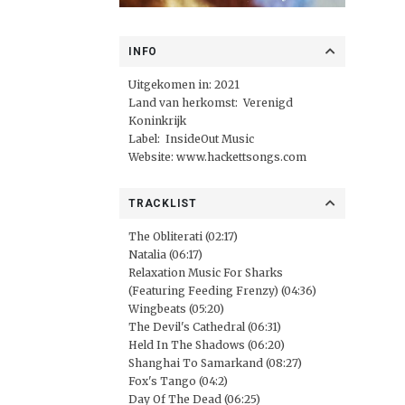
INFO
Uitgekomen in: 2021
Land van herkomst: Verenigd
Koninkrijk
Label:
InsideOut Music
Website:
www.hackettsongs.com
TRACKLIST
The Obliterati (02:17)
Natalia (06:17)
Relaxation Music For Sharks
(Featuring Feeding Frenzy) (04:36)
Wingbeats (05:20)
The Devil's Cathedral (06:31)
Held In The Shadows (06:20)
Shanghai To Samarkand (08:27)
Fox's Tango (04:2)
Day Of The Dead (06:25)