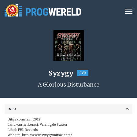
Syzygy
DVD
A Glorious Disturbance
INFO
Uitgekomen in: 2012
Land van herkomst: Verenigde Staten
Label:
FHL Records
Website:
http://www.syzygymusic.com/