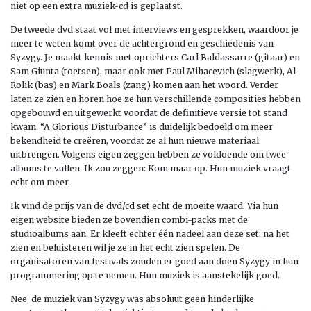
niet op een extra muziek-cd is geplaatst.
De tweede dvd staat vol met interviews en gesprekken, waardoor je
meer te weten komt over de achtergrond en geschiedenis van
Syzygy. Je maakt kennis met oprichters Carl Baldassarre (gitaar) en
Sam Giunta (toetsen), maar ook met Paul Mihacevich (slagwerk), Al
Rolik (bas) en Mark Boals (zang) komen aan het woord. Verder
laten ze zien en horen hoe ze hun verschillende composities hebben
opgebouwd en uitgewerkt voordat de definitieve versie tot stand
kwam. “A Glorious Disturbance” is duidelijk bedoeld om meer
bekendheid te creëren, voordat ze al hun nieuwe materiaal
uitbrengen. Volgens eigen zeggen hebben ze voldoende om twee
albums te vullen. Ik zou zeggen: Kom maar op. Hun muziek vraagt
echt om meer.
Ik vind de prijs van de dvd/cd set echt de moeite waard. Via hun
eigen website bieden ze bovendien combi-packs met de
studioalbums aan. Er kleeft echter één nadeel aan deze set: na het
zien en beluisteren wil je ze in het echt zien spelen. De
organisatoren van festivals zouden er goed aan doen Syzygy in hun
programmering op te nemen. Hun muziek is aanstekelijk goed.
Nee, de muziek van Syzygy was absoluut geen hinderlijke