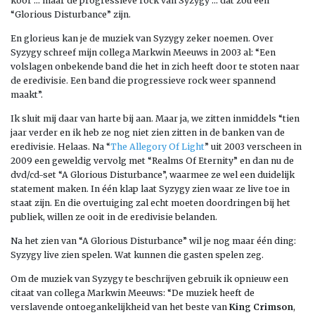
koor … maar de progressieve rock van Syzygy … dat zou een
“Glorious Disturbance” zijn.
En glorieus kan je de muziek van Syzygy zeker noemen. Over
Syzygy schreef mijn collega Markwin Meeuws in 2003 al: “Een
volslagen onbekende band die het in zich heeft door te stoten naar
de eredivisie. Een band die progressieve rock weer spannend
maakt”.
Ik sluit mij daar van harte bij aan. Maar ja, we zitten inmiddels “tien
jaar verder en ik heb ze nog niet zien zitten in de banken van de
eredivisie. Helaas. Na “
The Allegory Of Light
” uit 2003 verscheen in
2009 een geweldig vervolg met “Realms Of Eternity” en dan nu de
dvd/cd-set “A Glorious Disturbance”, waarmee ze wel een duidelijk
statement maken. In één klap laat Syzygy zien waar ze live toe in
staat zijn. En die overtuiging zal echt moeten doordringen bij het
publiek, willen ze ooit in de eredivisie belanden.
Na het zien van “A Glorious Disturbance” wil je nog maar één ding:
Syzygy live zien spelen. Wat kunnen die gasten spelen zeg.
Om de muziek van Syzygy te beschrijven gebruik ik opnieuw een
citaat van collega Markwin Meeuws: “De muziek heeft de
verslavende ontoegankelijkheid van het beste van
King Crimson
,