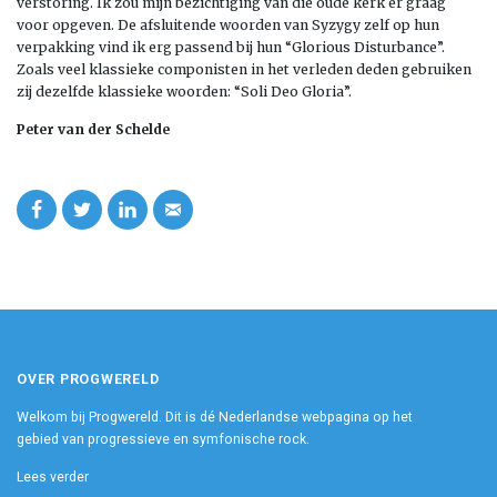
verstoring. Ik zou mijn bezichtiging van die oude kerk er graag
voor opgeven. De afsluitende woorden van Syzygy zelf op hun
verpakking vind ik erg passend bij hun “Glorious Disturbance”.
Zoals veel klassieke componisten in het verleden deden gebruiken
zij dezelfde klassieke woorden: “Soli Deo Gloria”.
Peter van der Schelde
OVER PROGWERELD
Welkom bij Progwereld. Dit is dé Nederlandse webpagina op het
gebied van progressieve en symfonische rock.
Lees verder