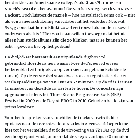
het drukke van Amerikaanse collega’s als
Glass Hammer
en
Spock’s Beard
en het avontuurlijke van het vroege werk van
Steve
Hackett
. Toch luistert de muziek – hoe nostalgisch soms ook – niet
als een aaneenschakeling van citaten uit het verleden. Nee, wat
Syzygy ons laat horen klinkt zowel vertrouwd als modern, zowel
ouderwets als fris”. Hier zou ik aan willen toevoegen dat het niet
alleen hun studioalbums zijn die zo klinken, maar ze kunnen het
echt … gewoon live op het podium!
De dvd/cd-set bestaat uit een uitpuilende digibox vol
gebrandschilderde ramen, waarin twee dvd’s, een cd en een
liederenblad zitten (ook volop voorzien van gebrandschilderde
ramen). Op de eerste dvd staan twee concertregistraties die een
totale speelduur geven van 1 uur en 52 minuten. Op de cd is 1 uur en
12 minuten van dezelfde concerten te horen. De concerten zijn
opgenomen tijdens het Three Rivers Progressive Rock (3RP)
Festival in 2009 en de Day of PROG in 2010. Geluid en beeld zijn van
prima kwaliteit.
Voor het bespreken van verschillende tracks verwijs ik hier
opnieuw naar de recensies door Markwin Meeuws. Ik beperk me
hier tot het vermelden dat ik de uitvoering van
The Sea
op de dvd
een hoogtepunt vind. Jammer dat deze epic van bijna 30 minuten