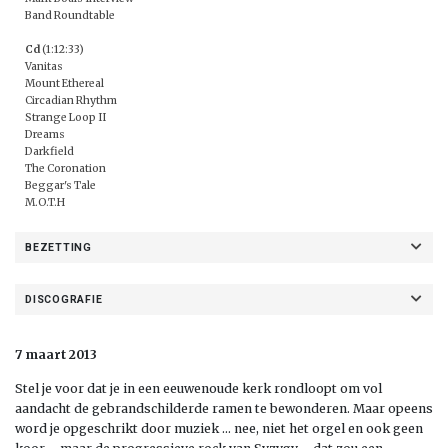
Band Roundtable
Cd
(1:12:33)
Vanitas
Mount Ethereal
Circadian Rhythm
Strange Loop II
Dreams
Darkfield
The Coronation
Beggar's Tale
M.O.T.H
BEZETTING
DISCOGRAFIE
7 maart 2013
Stel je voor dat je in een eeuwenoude kerk rondloopt om vol
aandacht de gebrandschilderde ramen te bewonderen. Maar opeens
word je opgeschrikt door muziek … nee, niet het orgel en ook geen