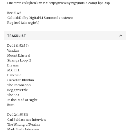
Luisteren en kijken kan via:
http://www.syzygymusic.com/Clips.asp
Beeld: 4:3
Geluid:
Dolby Digital 5.1 Surround en stereo
Regio:
0 (alle regio's)
TRACKLIST
Dvd 1
(1:52:59)
Vantitas
Mount Ethereal
Strange Loop II
Dreams
M.O.T.H.
Darkfield
Circadian Rhythm
The Coronation
Beggar's Tale
The Sea
In the Dead of Night
Burn
Dvd 2
(1:35:33)
Carl Baldassarre Interview
The Writing of Realms
Mark Boals Interview