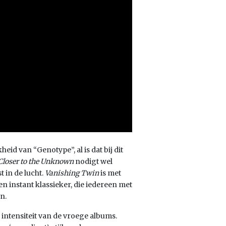
eid van “Genotype”, al is dat bij dit
Closer to the Unknown
nodigt wel
t in de lucht.
Vanishing Twin
is met
n instant klassieker, die iedereen met
n.
 intensiteit van de vroege albums.