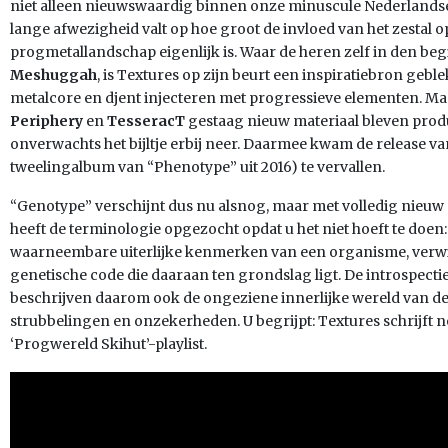
niet alleen nieuwswaardig binnen onze minuscule Nederlandse
lange afwezigheid valt op hoe groot de invloed van het zestal o
progmetallandschap eigenlijk is. Waar de heren zelf in den b
Meshuggah
, is Textures op zijn beurt een inspiratiebron geb
metalcore en djent injecteren met progressieve elementen. Ma
Periphery
en
TesseracT
gestaag nieuw materiaal bleven produ
onverwachts het bijltje erbij neer. Daarmee kwam de release 
tweelingalbum van “Phenotype” uit 2016) te vervallen.
“Genotype” verschijnt dus nu alsnog, maar met volledig nieuw
heeft de terminologie opgezocht opdat u het niet hoeft te doen:
waarneembare uiterlijke kenmerken van een organisme, verwij
genetische code die daaraan ten grondslag ligt. De introspect
beschrijven daarom ook de ongeziene innerlijke wereld van de 
strubbelingen en onzekerheden. U begrijpt: Textures schrijft n
‘Progwereld Skihut’-playlist.