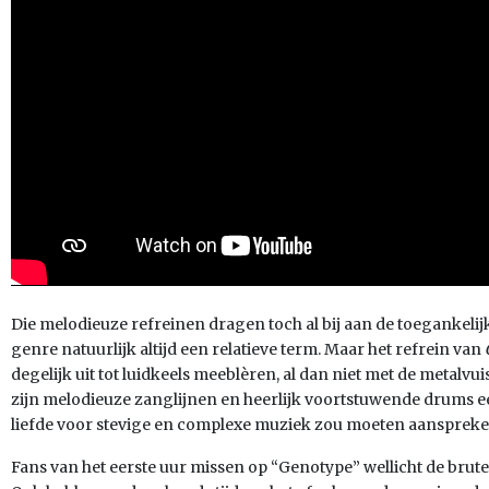
Die melodieuze refreinen dragen toch al bij aan de toegankelijkh
genre natuurlijk altijd een relatieve term. Maar het refrein van
degelijk uit tot luidkeels meeblèren, al dan niet met de metalvuis
zijn melodieuze zanglijnen en heerlijk voortstuwende drums ee
liefde voor stevige en complexe muziek zou moeten aanspreke
Fans van het eerste uur missen op “Genotype” wellicht de brute