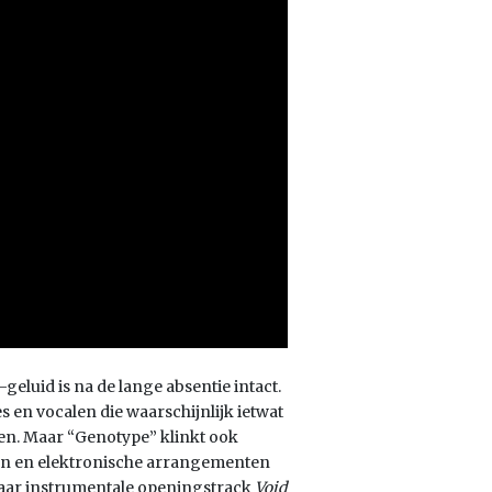
geluid is na de lange absentie intact.
 en vocalen die waarschijnlijk ietwat
gen. Maar “Genotype” klinkt ook
sen en elektronische arrangementen
n naar instrumentale openingstrack
Void