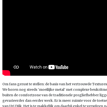
Om fans gerust te stellen: de basis van het vertrouwde Textures-
We horen nog steeds ‘moeilijke metal’ met complexe beukritmes
buiten de comfortzone van de traditionele progliefhebber lig
gevarieerder dan eerder werk. Er is meer ruimte voor de toet
van Uri Dijk. Het is te makkelijk om daarbij enkel te verwijze