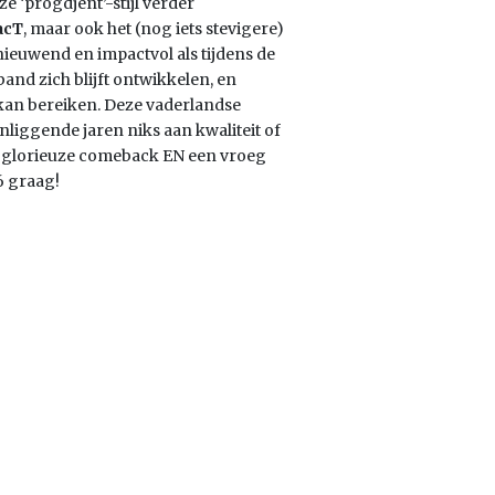
 ‘progdjent’-stijl verder
acT
, maar ook het (nog iets stevigere)
rnieuwend en impactvol als tijdens de
band zich blijft ontwikkelen, en
kan bereiken. Deze vaderlandse
liggende jaren niks aan kwaliteit of
n glorieuze comeback EN een vroeg
6 graag!