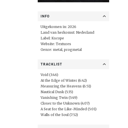
INFO
Uitgekomen in: 2026
Land van herkomst: Nederland
Label:
Kscope
Website:
Textures
Genre: metal, progmetal
TRACKLIST
Void (3:46)
At the Edge of Winter (6:42)
Measuring the Heavens (6:51)
Nautical Dusk (5:35)
Vanishing Twin (5:49)
Closer to the Unknown (4:07)
A Seat for the Like-Minded (5:01)
Walls of the Soul (7:52)