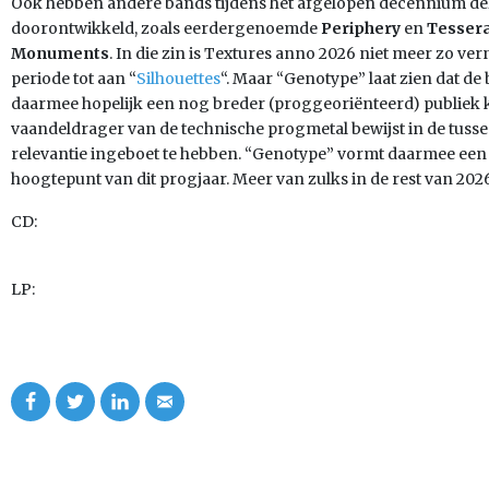
Ook hebben andere bands tijdens het afgelopen decennium deze
doorontwikkeld, zoals eerdergenoemde
Periphery
en
Tesser
Monuments
. In die zin is Textures anno 2026 niet meer zo ve
periode tot aan “
Silhouettes
“. Maar “Genotype” laat zien dat de 
daarmee hopelijk een nog breder (proggeoriënteerd) publiek 
vaandeldrager van de technische progmetal bewijst in de tussen
relevantie ingeboet te hebben. “Genotype” vormt daarmee ee
hoogtepunt van dit progjaar. Meer van zulks in de rest van 202
CD:
LP: