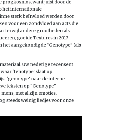
 progkosmos, want juist door de
p het internationale
eginne sterk beïnvloed werden door
leken voor een zondvloed aan acts die
ar terwijl andere grootheden als
ceren, gooide Textures in 2017
van het aangekondigde “Genotype” (als
 materiaal. Uw nederige recensent
 waar ‘fenotype’ slaat op
st ‘genotype’ naar de interne
ieve teksten op “Genotype”
mens, met al zijn emoties,
og steeds weinig liedjes voor onze