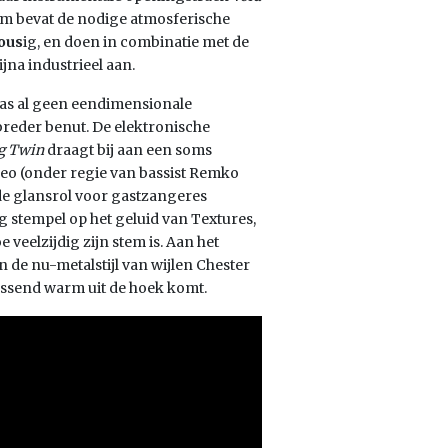
um bevat de nodige atmosferische
ous
ig, en doen in combinatie met de
ijna industrieel aan.
was al geen eendimensionale
breder benut. De elektronische
g Twin
draagt bij aan een soms
deo (onder regie van bassist Remko
de glansrol voor gastzangeres
g stempel op het geluid van Textures,
eelzijdig zijn stem is. Aan het
n de nu-metalstijl van wijlen Chester
rassend warm uit de hoek komt.