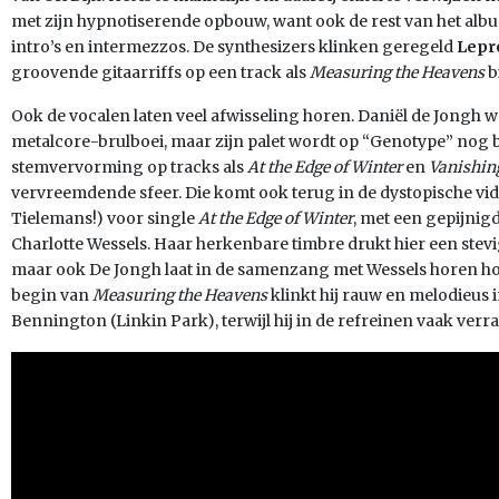
met zijn hypnotiserende opbouw, want ook de rest van het alb
intro’s en intermezzos. De synthesizers klinken geregeld
Lepr
groovende gitaarriffs op een track als
Measuring the Heavens
b
Ook de vocalen laten veel afwisseling horen. Daniël de Jongh 
metalcore-brulboei, maar zijn palet wordt op “Genotype” nog 
stemvervorming op tracks als
At the Edge of Winter
en
Vanishin
vervreemdende sfeer. Die komt ook terug in de dystopische vi
Tielemans!) voor single
At the Edge of Winter
, met een gepijnig
Charlotte Wessels. Haar herkenbare timbre drukt hier een stevi
maar ook De Jongh laat in de samenzang met Wessels horen hoe v
begin van
Measuring the Heavens
klinkt hij rauw en melodieus i
Bennington (Linkin Park), terwijl hij in de refreinen vaak ver