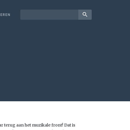
search
EREN
aar terug aan het muzikale front! Dat is