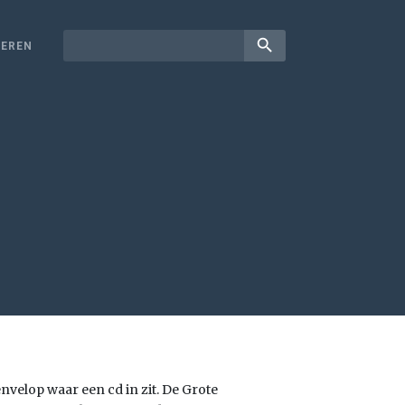
search
EREN
nvelop waar een cd in zit. De Grote