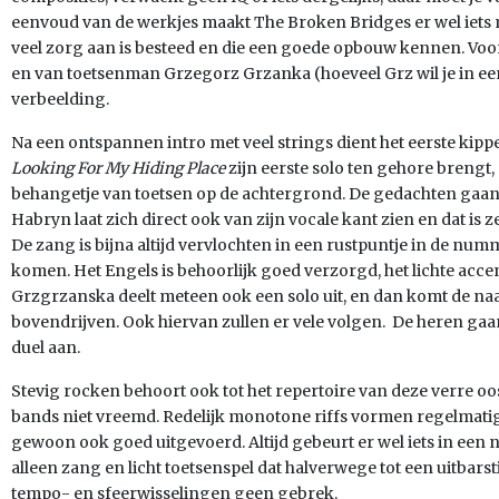
eenvoud van de werkjes maakt The Broken Bridges er wel iets
veel zorg aan is besteed en die een goede opbouw kennen. Voor
en van toetsenman Grzegorz Grzanka (hoeveel Grz wil je in ee
verbeelding.
Na een ontspannen intro met veel strings dient het eerste kip
Looking For My Hiding Place
zijn eerste solo ten gehore brengt,
behangetje van toetsen op de achtergrond. De gedachten gaan
Habryn laat zich direct ook van zijn vocale kant zien en dat is 
De zang is bijna altijd vervlochten in een rustpuntje in de nu
komen. Het Engels is behoorlijk goed verzorgd, het lichte acc
Grzgrzanska deelt meteen ook een solo uit, en dan komt de n
bovendrijven. Ook hiervan zullen er vele volgen. De heren ga
duel aan.
Stevig rocken behoort ook tot het repertoire van deze verre oo
bands niet vreemd. Redelijk monotone riffs vormen regelmati
gewoon ook goed uitgevoerd. Altijd gebeurt er wel iets in ee
alleen zang en licht toetsenspel dat halverwege tot een uitbars
tempo- en sfeerwisselingen geen gebrek.