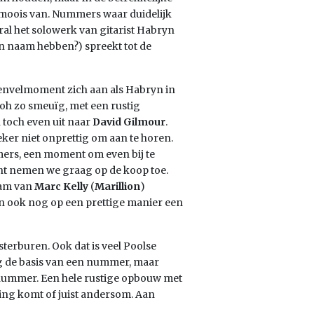
 moois van. Nummers waar duidelijk
al het solowerk van gitarist Habryn
n naam hebben?) spreekt tot de
penvelmoment zich aan als Habryn in
 oh zo smeuïg, met een rustig
 toch even uit naar
David Gilmour
.
zeker niet onprettig om aan te horen.
mmers, een moment om even bij te
ent nemen we graag op de koop toe.
aam van
Marc Kelly
(
Marillion
)
an ook nog op een prettige manier een
sterburen. Ook dat is veel Poolse
g de basis van een nummer, maar
n nummer. Een hele rustige opbouw met
ting komt of juist andersom. Aan