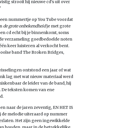
tig strooit hij nieuwe cd’s uit over
?
el een nummertje op You Tube voordat
an
de grote onbekendheid
je met grote
een cd echt bij je binnenkomt, soms
r de verzameling goedbedoelde noten
én keer luisteren al verkocht bent.
de Poolse band The Broken Bridges,
wisselingen ontstond een jaar of wat
ank lag met wat nieuw materiaal werd
kenbaar de leider van de band, hij
d. De teksten komen van ene
d.
gen naar de jaren zeventig, EN HET IS
 de melodie uiteraard op nummer
verlaten. Het zijn geen ingewikkelde
van houden, maar in de betrekkelijke