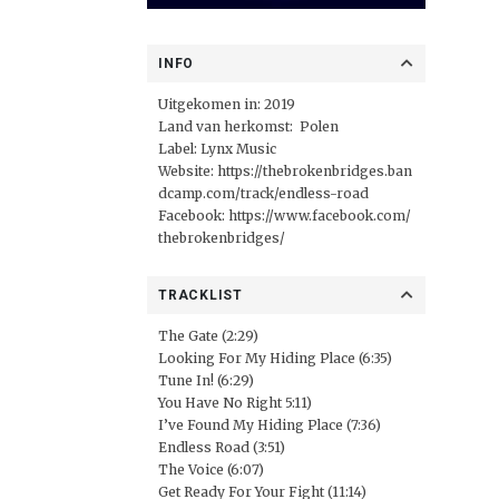
INFO
Uitgekomen in: 2019
Land van herkomst: Polen
Label:
Lynx Music
Website:
https://thebrokenbridges.ban
dcamp.com/track/endless-road
Facebook:
https://www.facebook.com/
thebrokenbridges/
TRACKLIST
The Gate (2:29)
Looking For My Hiding Place (6:35)
Tune In! (6:29)
You Have No Right 5:11)
I’ve Found My Hiding Place (7:36)
Endless Road (3:51)
The Voice (6:07)
Get Ready For Your Fight (11:14)