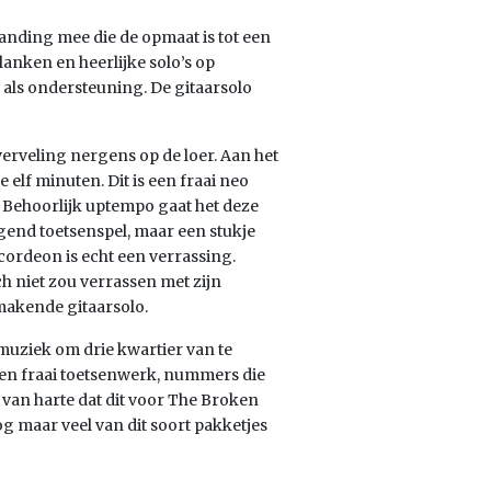
anding mee die de opmaat is tot een
nken en heerlijke solo’s op
als ondersteuning. De gitaarsolo
verveling nergens op de loer. Aan het
e elf minuten. Dit is een fraai neo
. Behoorlijk uptempo gaat het deze
gend toetsenspel, maar een stukje
rdeon is echt een verrassing.
ch niet zou verrassen met zijn
smakende gitaarsolo.
 muziek om drie kwartier van te
e en fraai toetsenwerk, nummers die
van harte dat dit voor The Broken
g maar veel van dit soort pakketjes