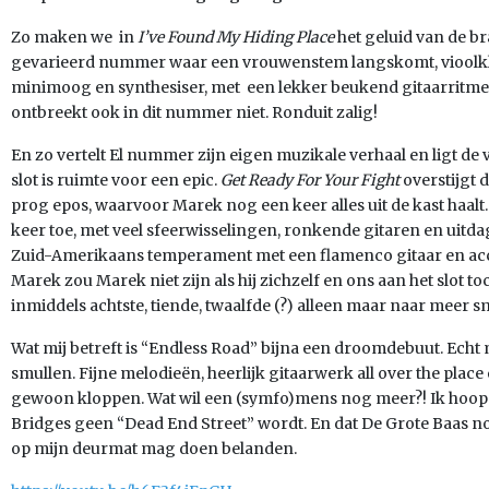
Zo maken we in
I’ve Found My Hiding Place
het geluid van de br
gevarieerd nummer waar een vrouwenstem langskomt, vioolkla
minimoog en synthesiser, met een lekker beukend gitaarritme 
ontbreekt ook in dit nummer niet. Ronduit zalig!
En zo vertelt El nummer zijn eigen muzikale verhaal en ligt de 
slot is ruimte voor een epic.
Get Ready For Your Fight
overstijgt d
prog epos, waarvoor Marek nog een keer alles uit de kast haalt
keer toe, met veel sfeerwisselingen, ronkende gitaren en uitda
Zuid-Amerikaans temperament met een flamenco gitaar en acco
Marek zou Marek niet zijn als hij zichzelf en ons aan het slot to
inmiddels achtste, tiende, twaalfde (?) alleen maar naar meer 
Wat mij betreft is “Endless Road” bijna een droomdebuut. Echt
smullen. Fijne melodieën, heerlijk gitaarwerk all over the plac
gewoon kloppen. Wat wil een (symfo)mens nog meer?! Ik hoop 
Bridges geen “Dead End Street” wordt. En dat De Grote Baas no
op mijn deurmat mag doen belanden.