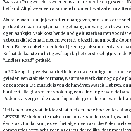
Baas van Progwereld is weer eens aan het verdelen geweest. Kwis
het land. Altijd weer een spannend moment: wat zal er in zitten
Als recensent kun je je voorkeur aangeven, soms luister je sn
je ‘doe die maar’ roept, maar regelmatig ontvang je iets waarv
ogen aankijkt. Vaak kost het de nodige luisterbeurten voordat 
gebeurt dit helemaal niet en worstel je jezelf manmoedig doo
heen. En een enkele keer beleef je een geluksmoment als je na é
En laat dit laatste nu het geval zijn bij het eerste schijfje van 
“Endless Road” getiteld.
In 2014 zag dit gezelschap het licht en na de nodige personele 
geleden een stabiele formatie, waarmee werk dat nog op de pl
opgenomen. De muziek is van de hand van Marek Habryn, onmis
hanteert alle gitaren en is ook nog eens de zanger van de ban
Podemski, vergeet die naam, hij maakt geen deel uit van de ban
Het is neo prog wat de klok slaat met een hele boel vette knipo
LEKKER! We hebben te maken met onversneden symfo, waarbij
één staat. En dat kun je over het algemeen aan die Polen wel o
composities, verwacht geen IQ of iets dergelijks, daar moet je 