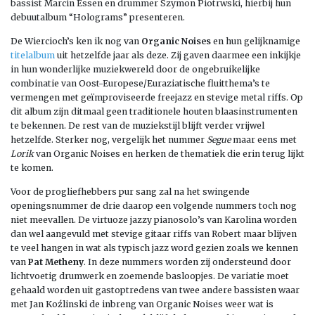
bassist Marcin Essen en drummer Szymon Piotrwski, hierbij hun
debuutalbum “Holograms” presenteren.
De Wiercioch’s ken ik nog van
Organic Noises
en hun gelijknamige
titelalbum
uit hetzelfde jaar als deze. Zij gaven daarmee een inkijkje
in hun wonderlijke muziekwereld door de ongebruikelijke
combinatie van Oost-Europese/Euraziatische fluitthema’s te
vermengen met geïmproviseerde freejazz en stevige metal riffs. Op
dit album zijn ditmaal geen traditionele houten blaasinstrumenten
te bekennen. De rest van de muziekstijl blijft verder vrijwel
hetzelfde. Sterker nog, vergelijk het nummer
Segue
maar eens met
Lorik
van Organic Noises en herken de thematiek die erin terug lijkt
te komen.
Voor de progliefhebbers pur sang zal na het swingende
openingsnummer de drie daarop een volgende nummers toch nog
niet meevallen. De virtuoze jazzy pianosolo’s van Karolina worden
dan wel aangevuld met stevige gitaar riffs van Robert maar blijven
te veel hangen in wat als typisch jazz word gezien zoals we kennen
van
Pat
Metheny
. In deze nummers worden zij ondersteund door
lichtvoetig drumwerk en zoemende basloopjes. De variatie moet
gehaald worden uit gastoptredens van twee andere bassisten waar
met Jan Koźlinski de inbreng van Organic Noises weer wat is