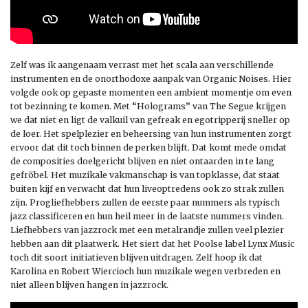
Zelf was ik aangenaam verrast met het scala aan verschillende
instrumenten en de onorthodoxe aanpak van Organic Noises. Hier
volgde ook op gepaste momenten een ambient momentje om even
tot bezinning te komen. Met
“
Holograms
”
van The Segue krijgen
we dat niet en ligt de valkuil van gefreak en egotripperij sneller op
de loer. Het spelplezier en beheersing van hun instrumenten zorgt
ervoor dat dit toch binnen de perken blijft. Dat komt mede omdat
de composities doelgericht blijven en niet ontaarden in te lang
gefröbel. Het muzikale vakmanschap is van topklasse, dat staat
buiten kijf en verwacht dat hun liveoptredens ook zo strak zullen
zijn. Progliefhebbers zullen de eerste paar nummers als typisch
jazz classificeren en hun heil meer in de laatste nummers vinden.
Liefhebbers van jazzrock met een metalrandje zullen veel plezier
hebben aan dit plaatwerk. Het siert dat het Poolse label Lynx Music
toch dit soort initiatieven blijven uitdragen. Zelf hoop ik dat
Karolina en Robert Wiercioch hun muzikale wegen verbreden en
niet alleen blijven hangen in jazzrock.