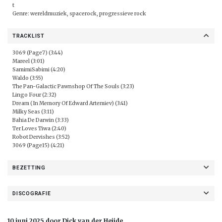
t
Genre: wereldmuziek, spacerock, progressieve rock
TRACKLIST
3069 (Page7) (3:44)
Mareel (3:01)
SamimiSabimi (4:20)
Waldo (3:55)
The Pan-Galactic Pawnshop Of The Souls (3:23)
Lingo Four (2:32)
Dream (In Memory Of Edward Artemiev) (3:41)
Milky Seas (3:11)
Bahia De Darwin (3:33)
Ter Loves Tiwa (2:40)
Robot Dervishes (3:52)
3069 (Page15) (4:21)
BEZETTING
DISCOGRAFIE
10 juni 2025 door Dick van der Heijde