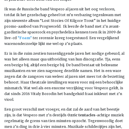
Ik was de Russische band Vespero al jaren uit het oog verloren,
totdat ik het gezelschap geheel tot m’n verbazing tegenkwam met
zijn nieuwste album “Lost Stories Of Kilgore Trout” in het huidige
promo-aanbod van Progwereld. Ik leerde de band met z’n avant-
gardistische spacerock en psychedelica kennen toen ik in 2009 de
live-cd
“Foam”
ter recensie kreeg toegestuurd. Een vergelijkend
warenonderzoekje lijkt me wel op z’n plaats.
Er is in die ruim zestien tussenliggende jaren het nodige gebeurd, al
was het alleen maar qua uitbreiding van hun discografie. Tja, eens
een bezige bij, altijd een bezige bij. De band bestaat uit bekwame
muzikanten en we zien nagenoeg dezelfde namen. Het is een ware
zegen dat de zangeres van weleer al jaren niet meer tot de bezetting
behoort. Haar theatrale invullingen waren voor mij een behoorlijke
mismatch. Wat wel als een enorme verrijking voor Vespero geldt, is
dat sinds 2016 Vitaly Borodin het bandgeluid fraai inkleurt met z’n
viool.
Een groot verschil met vroeger, en dat zal de aard van het beestje
zijn, is dat Vespero met z’n destijds
Ozric tentacles
-achtige muziek
regelmatig de grens van tien minuten opzocht. Tegenwoordig doet
men z’n ding in drie à vier minuten. Muzikale schilderijtjes zijn het,