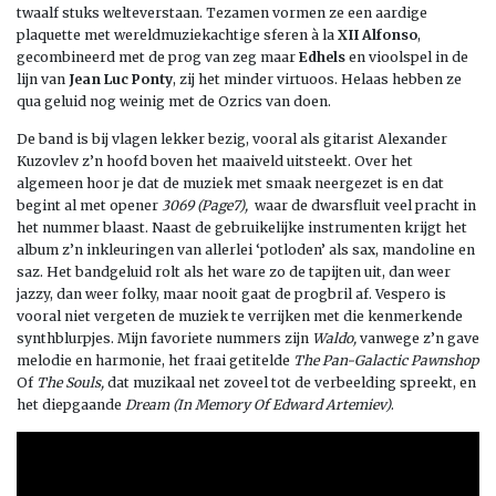
twaalf stuks welteverstaan. Tezamen vormen ze een aardige
plaquette met wereldmuziekachtige sferen à la
XII Alfonso
,
gecombineerd met de prog van zeg maar
Edhels
en vioolspel in de
lijn van
Jean Luc Ponty
, zij het minder virtuoos. Helaas hebben ze
qua geluid nog weinig met de Ozrics van doen.
De band is bij vlagen lekker bezig, vooral als gitarist Alexander
Kuzovlev z’n hoofd boven het maaiveld uitsteekt. Over het
algemeen hoor je dat de muziek met smaak neergezet is en dat
begint al met opener
3069 (Page7),
waar de dwarsfluit veel pracht in
het nummer blaast. Naast de gebruikelijke instrumenten krijgt het
album z’n inkleuringen van allerlei ‘potloden’ als sax, mandoline en
saz. Het bandgeluid rolt als het ware zo de tapijten uit, dan weer
jazzy, dan weer folky, maar nooit gaat de progbril af. Vespero is
vooral niet vergeten de muziek te verrijken met die kenmerkende
synthblurpjes. Mijn favoriete nummers zijn
Waldo,
vanwege z’n gave
melodie en harmonie, het fraai getitelde
The Pan-Galactic Pawnshop
Of
The Souls,
dat muzikaal net zoveel tot de verbeelding spreekt, en
het diepgaande
Dream
(In Memory Of Edward Artemiev)
.