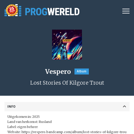
Vespero
Album
Lost Stories Of Kilgore Trout
INFO
Uitgekomen in: 2025
Land van herkomst: Rusland
Label: eigen beheer
Website:
https://vespero.bandcamp.com/album/lost-stories-of-kilgore-trou