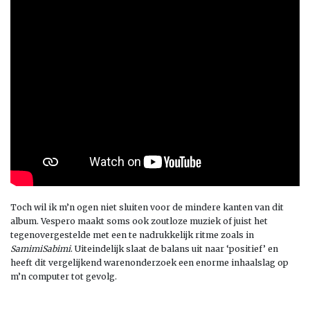
Toch wil ik m’n ogen niet sluiten voor de mindere kanten van dit
album. Vespero maakt soms ook zoutloze muziek of juist het
tegenovergestelde met een te nadrukkelijk ritme zoals in
SamimiSabimi
. Uiteindelijk slaat de balans uit naar ‘positief’ en
heeft dit vergelijkend warenonderzoek een enorme inhaalslag op
m’n computer tot gevolg.