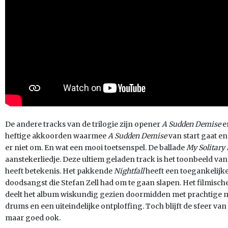
De andere tracks van de trilogie zijn opener
A Sudden Demise
e
heftige akkoorden waarmee
A Sudden Demise
van start gaat en
er niet om. En wat een mooi toetsenspel. De ballade
My Solitary 
aanstekerliedje. Deze ultiem geladen track is het toonbeeld va
heeft betekenis. Het pakkende
Nightfall
heeft een toegankelijke 
doodsangst die Stefan Zell had om te gaan slapen. Het filmisch
deelt het album wiskundig gezien doormidden met prachtige 
drums en een uiteindelijke ontploffing. Toch blijft de sfeer van
maar goed ook.