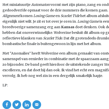
Het miniatuurtje
Automaton
vormt met zijn piano, zang en ond
gedoodverfde opmaat voor de drie nummers die komen gaan
Alignment
komen
Losing Game
en
Scarlet Tide
het album afsluite
eigenlijk niet wilt. Je zit er tot over je oren in.
Losing Game
is ee
breedvoerige samenzang erg aan
Kansas
doet denken. Ook de
hebben dat onoverwinnelijke. Wolverine besluit dit album op gr
reflectieve klanken van
Scarlet Tide
. Dat dit grotendeels drum
bombastische finale is buitengewoon in lijn met het album.
Met “Anomalies” heeft Wolverine een album gemaakt van onsterf
samenspel van eenieder in combinatie met de spaarzaam aang
zo bijzonder. De band geeft hierdoor de uitstekende zanger Ste
excelleren, en dat doet hij dan ook. Ik vind het echt een magnifi
vervolg. Ik heb nog wel zin in een dergelijk smakelijk hapje.
LP: