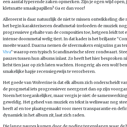
een aantal typerende zaken opmerken. Zijn je ogen wijd open, je
kletsnatte smaakpapillen? Ga er dan voor!
Allereerst is daar natuurlijk de niet te missen ontwikkeling die
het begin karakteriseren deathmetal-invloeden de muziek nog
progressieve gehalte van de composities toe, hetgeen leidt to
intense doommetal welig tiert. In dat kader is het briljante “
moeite waard. Daarna nemen de sfeermakers enigszins gas ter
Viva
” waarop een typisch Scandinavische sfeer rondwaart. Steed
pauzes tussen hun albums inlast. Zo heeft het hier besproken
liefst tien jaar op zich laten wachten. Hongerig als een wolf be
smakelijke hapje recensiegewijs te verorberen.
Het goede van Wolverine is dat elk album zich onderscheidt va
de progmetal iets progressiever neergezet dan op zijn voorgange
Noem het toegankelijker, maar vergis je niet: de samenwerking
geweldig. Het geheel van muziek en tekst is weliswaar nog ste
heeft af en toe plaatsgemaakt voor meer transparantie en defin
dynamiek in het album zit, laat zich raden.
Die lange pauzes komen door de nodige tegenslagen waar de 