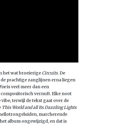
n het wat broeierige
Circuits
. De
 de prachtige zanglijnen erna liegen
Foe
is veel meer dan een
n compositorisch vernuft. Elke noot
vibe, terwijl de tekst gaat over de
e
This World and all Its Dazzling Lights
mellotrongeluiden, marcherende
 het album ongewijzigd, en dat is