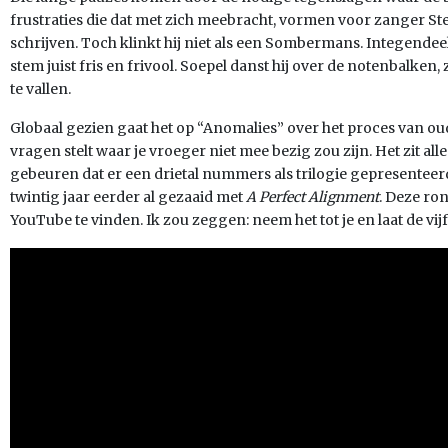
frustraties die dat met zich meebracht, vormen voor zanger Stef
schrijven. Toch klinkt hij niet als een Sombermans. Integendeel,
stem juist fris en frivool. Soepel danst hij over de notenbalken
te vallen.
Globaal gezien gaat het op “Anomalies” over het proces van oude
vragen stelt waar je vroeger niet mee bezig zou zijn. Het zit all
gebeuren dat er een drietal nummers als trilogie gepresenteer
twintig jaar eerder al gezaaid met
A Perfect Alignment
. Deze ron
YouTube te vinden. Ik zou zeggen: neem het tot je en laat de vi