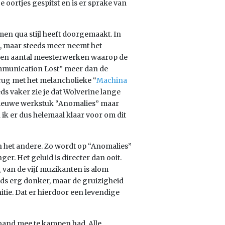
 oortjes gespitst en is er sprake van
 men qua stijl heeft doorgemaakt. In
, maar steeds meer neemt het
t een aantal meesterwerken waarop de
Communication Lost” meer dan de
ug met het melancholieke “
Machina
s vaker zie je dat Wolverine lange
 nieuwe werkstuk “Anomalies” maar
n ik er dus helemaal klaar voor om dit
n het andere. Zo wordt op “Anomalies”
r. Het geluid is directer dan ooit.
 van de vijf muzikanten is alom
eds erg donker, maar de gruizigheid
itie. Dat er hierdoor een levendige
band mee te kampen had. Alle