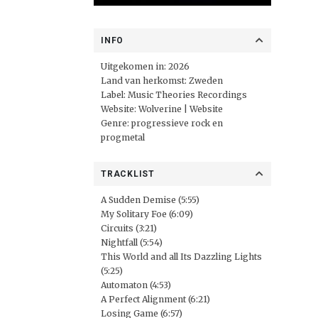
INFO
Uitgekomen in: 2026
Land van herkomst: Zweden
Label:
Music Theories Recordings
Website:
Wolverine | Website
Genre: progressieve rock en
progmetal
TRACKLIST
A Sudden Demise (5:55)
My Solitary Foe (6:09)
Circuits (3:21)
Nightfall (5:54)
This World and all Its Dazzling Lights
(5:25)
Automaton (4:53)
A Perfect Alignment (6:21)
Losing Game (6:57)