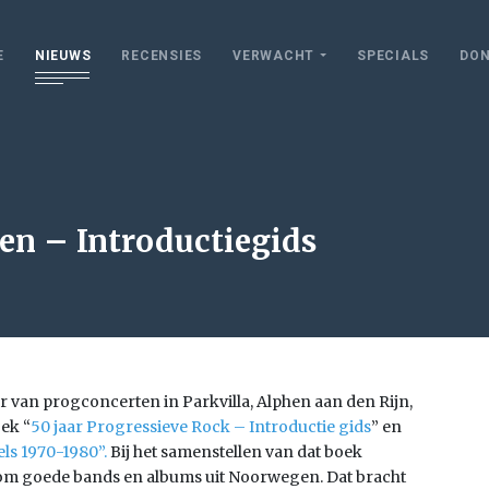
E
NIEUWS
RECENSIES
VERWACHT
SPECIALS
DON
en – Introductiegids
van progconcerten in Parkvilla, Alphen aan den Rijn,
oek “
50 jaar Progressieve Rock – Introductie gids
” en
ls 1970-1980”.
Bij het samenstellen van dat boek
oom goede bands en albums uit Noorwegen. Dat bracht