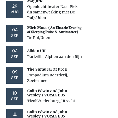
Magoria
29
Openluchttheater Naat Piek
AUG
(in samenwerking met De
Pul), Uden
Mick Moss (𝐀𝐧 𝐄𝐥𝐞𝐜𝐭𝐫𝐢𝐜 𝐄𝐯𝐞𝐧𝐢𝐧𝐠
04
𝐨𝐟 𝐒𝐥𝐞𝐞𝐩𝐢𝐧𝐠 𝐏𝐮𝐥𝐬𝐞 & 𝐀𝐧𝐭𝐢𝐦𝐚𝐭𝐭𝐞𝐫)
SEP
De Pul, Uden
04
Albion UK
SEP
Parkvilla, Alphen aan den Rijn
The Samurai Of Prog
09
Poppodium Boerderij,
SEP
Zoetermeer
Colin Edwin and John
10
Wesley’s VOYAGE 35
SEP
TivoliVredenburg, Utrecht
Colin Edwin and John
11
Wesley’s VOYAGE 35