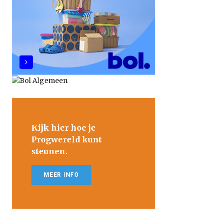
Kijk hier hoe je
Progwereld kunt
steunen.
MEER INFO