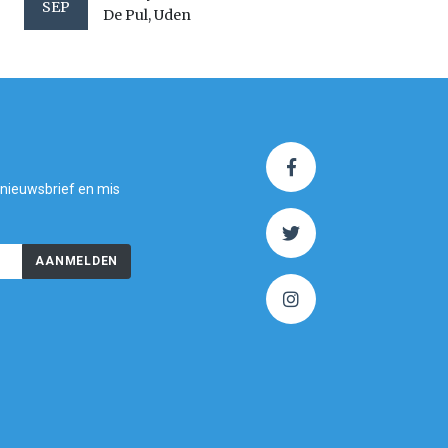
SEP
De Pul, Uden
 nieuwsbrief en mis
AANMELDEN