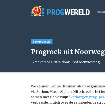
HOM
Boekrecensie
Progrock uit Noorweg
12 november 2024 door Fred Nieuwesteeg
We kennen Lenne Huisman als de organisator 
via Serious Music Alphen. Hij schreef al het b
samen met Henk Tuijn
“Verborgen prog-pare
verbaasde hij zich over de aanhoudende str