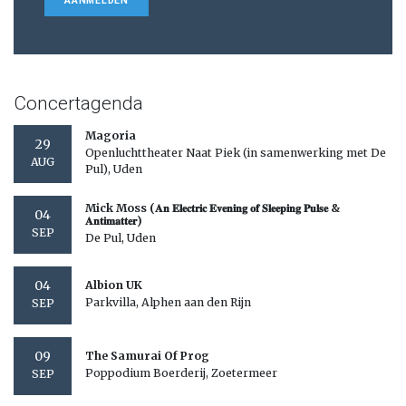
AANMELDEN
Concertagenda
Magoria
29
Openluchttheater Naat Piek (in samenwerking met De
AUG
Pul), Uden
Mick Moss (𝐀𝐧 𝐄𝐥𝐞𝐜𝐭𝐫𝐢𝐜 𝐄𝐯𝐞𝐧𝐢𝐧𝐠 𝐨𝐟 𝐒𝐥𝐞𝐞𝐩𝐢𝐧𝐠 𝐏𝐮𝐥𝐬𝐞 &
04
𝐀𝐧𝐭𝐢𝐦𝐚𝐭𝐭𝐞𝐫)
SEP
De Pul, Uden
04
Albion UK
Parkvilla, Alphen aan den Rijn
SEP
09
The Samurai Of Prog
Poppodium Boerderij, Zoetermeer
SEP