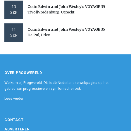
10
Colin Edwin and John Wesley’s VOYAGE 35
TivoliVredenburg, Utrecht
SEP
11
Colin Edwin and John Wesley’s VOYAGE 35
De Pul, Uden
SEP
OVER PROGWERELD
Welkom bij Progwereld. Dit is dé Nederlandse webpagina op het
gebied van progressieve en symfonische rock.
Lees verder
CONTACT
ADVERTEREN