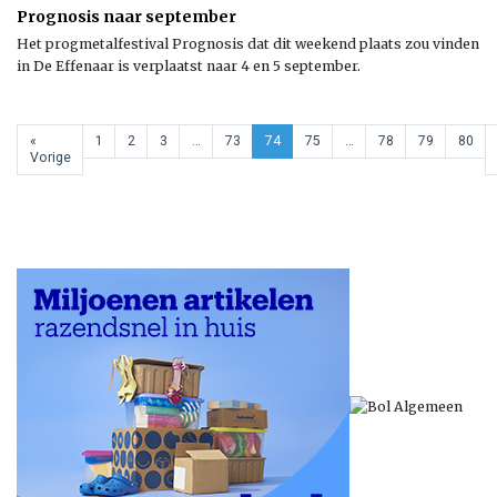
Prognosis naar september
Het progmetalfestival Prognosis dat dit weekend plaats zou vinden
in De Effenaar is verplaatst naar 4 en 5 september.
«
1
2
3
…
73
74
75
…
78
79
80
Vorige