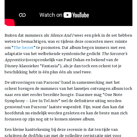
Buiten dat nummers als
Silence And I
weer een plek in de set hebben
weten te bemachtigen, was er tijdens deze concerten meer ruimte
om “
The Secret
” te promoten. Dat album begon immers met een
adaptatie van het welbekende symfonische gedicht
The Sorcerer’s
Apprentice
(oorspronkelijk van Paul Dukas en bekend van de
Disney-klassieker “Fantasia”), als je dan toch een orkest tot je
beschikking hebt is één plus één als snel twee.
De uitvoeringen van Parsons’ band in samenwerking met het
orkest brengen de nummers van het lauwtjes ontvangen album toch
naar een niet eerder bereikte hoogte. Daarmee mag “One Note
Symphony – Live In Tel Aviv” wel de definitieve uiting worden
genoemd van Parsons’ laatste wapenfeit. Fijn, want dan kan dat
hoofdstuk nu eindelijk worden gesloten en kan de beste man zich
focussen op zijn nog uit te komen nieuwe album.
Een kleine kanttekening bij deze recensie is dat ten tijde van
schrijven de dvd/blu-ray met de volledige registratie niet voor