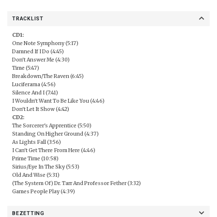
TRACKLIST
CD1:
One Note Symphony (5:17)
Damned If I Do (4:45)
Don't Answer Me (4:30)
Time (5:47)
Breakdown/The Raven (6:45)
Luciferama (4:56)
Silence And I (7:41)
I Wouldn't Want To Be Like You (4:46)
Don't Let It Show (4:42)
CD2:
The Sorcerer's Apprentice (5:50)
Standing On Higher Ground (4:37)
As Lights Fall (3:56)
I Can't Get There From Here (4:46)
Prime Time (10:58)
Sirius/Eye In The Sky (5:53)
Old And Wise (5:31)
(The System Of) Dr. Tarr And Professor Fether (3:32)
Games People Play (4:39)
BEZETTING