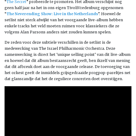
“
The Secret
” probeerde te promoten. Het album verschijnt nog
geen half jaar na het in ons eigen TivoliVredenburg opgenomen
“
The Neverending Show: Live in the Netherlands
”. Hoewel de
setlist niet sterk afwijkt van het voorgaande live-album hebben
enkele tracks het veld moeten ruimen voor klassiekers die ze
volgens Alan Parsons anders niet zouden kunnen spelen.
De reden voor deze subtiele verschillen in de setlist is de
medewerking van The Israel Philharmonic Orchestra. Deze
samenwerking is direct het ‘unique selling point’ van dit live-album
en hoewel dat dit album bestaansrecht geeft, ben ikzelf van mening
dat dit afbreuk doet aan de voorgaande release. De toevoeging van
het orkest geeft de inmiddels grijsgedraaide progpop-pareltjes net
dat glansrandje dat het de reguliere concerten doet overstijgen.