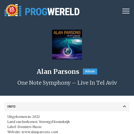
Alan Parsons
Album
One Note Symphony – Live In Tel Aviv
INFO
Uitgekomen in: 2022
Land van herkomst: Verenigd Koninkrijk
Label:
Frontiers Music
Website:
www.alanparsons.com