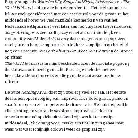
Poppy songs als
Waterloo Lily, Songs And Signs, Aristocracy
en
The
World Is Yours
hebben alle hun eigen sfeertje. Het titelnummer is
lekker rock-georiënteerd met een sterke rol voor de gitaar. In het
middendeel horen we veel muzikale kenmerken van wat het
Nederlandse
Alquin
niet veel later aan het vinyl zou toevertrouwen.
Songs And Signs
is zeer soft, jazzy en ietwat saai, duidelijk een
compositie van Miller.
Aristocracy
daarentegen is pure pop, zeer
catchy in een hoog tempo met een lekkere zanglijn en op het eind
nog een citaat uit
You Can’t Always Get What You Want
van de Stones
op gitaar.
The World Is Yours
is in mijn bescheiden oren de mooiste popsong
die Caravan ooit heeft gemaakt. Prachtige melodie met een
heerlijke akkoordenreeks en die geniale maatwisseling in het
refrein.
De Suite
Nothing At
All doet zijn titel erg veel eer aan. Het eerste
deel is een opeenvolging van improvisaties door gitaar, piano en
saxofoon op een zich repeterende ritmesectie. Het mist eigenlijk
elke richting en vooral de saxofoon-improvisatie doet in
tenenkrommend opzicht uitstekend zijn werk. Het rustige
middendeel,
It’s Coming Soon
, maakt zijn titel in zijn geheel niet
waar, wat waarschijnlijk ook wel weer de grap zal zijn.