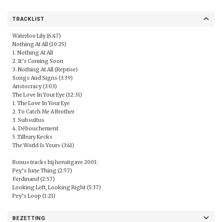
TRACKLIST
Waterloo Lily (6:47)
Nothing At All (10:25)
1. Nothing At All
2. It’s Coming Soon
3. Nothing At All (Reprise)
Songs And Signs (3:39)
Aristocracy (3:03)
The Love In Your Eye (12:31)
1. The Love In Your Eye
2. To Catch Me A Brother
3. Subsultus
4. Débouchement
5 .Tilbury Kecks
The World Is Yours (3:41)
Bonus tracks bij heruitgave 2001:
Pey’s June Thing (2:57)
Ferdinand (2:57)
Looking Left, Looking Right (5:37)
Pey’s Loop (1:21)
BEZETTING