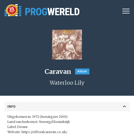
Caravan
Album
Waterloo Lily
INFO
Uitgekomen in: 1972 (heruitgave 2001)
Land van herkomst: Verenigd Koninkrijk
Label:
Deram
Website:
https://officialcaravan.co.uk/