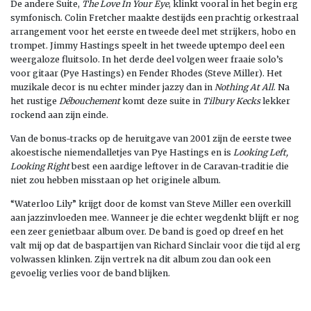
De andere Suite,
The Love In Your Eye
, klinkt vooral in het begin erg
symfonisch. Colin Fretcher maakte destijds een prachtig orkestraal
arrangement voor het eerste en tweede deel met strijkers, hobo en
trompet. Jimmy Hastings speelt in het tweede uptempo deel een
weergaloze fluitsolo. In het derde deel volgen weer fraaie solo’s
voor gitaar (Pye Hastings) en Fender Rhodes (Steve Miller). Het
muzikale decor is nu echter minder jazzy dan in
Nothing At All
. Na
het rustige
Débouchement
komt deze suite in
Tilbury Kecks
lekker
rockend aan zijn einde.
Van de bonus-tracks op de heruitgave van 2001 zijn de eerste twee
akoestische niemendalletjes van Pye Hastings en is
Looking Left,
Looking Right
best een aardige leftover in de Caravan-traditie die
niet zou hebben misstaan op het originele album.
“Waterloo Lily” krijgt door de komst van Steve Miller een overkill
aan jazzinvloeden mee. Wanneer je die echter wegdenkt blijft er nog
een zeer genietbaar album over. De band is goed op dreef en het
valt mij op dat de baspartijen van Richard Sinclair voor die tijd al erg
volwassen klinken. Zijn vertrek na dit album zou dan ook een
gevoelig verlies voor de band blijken.