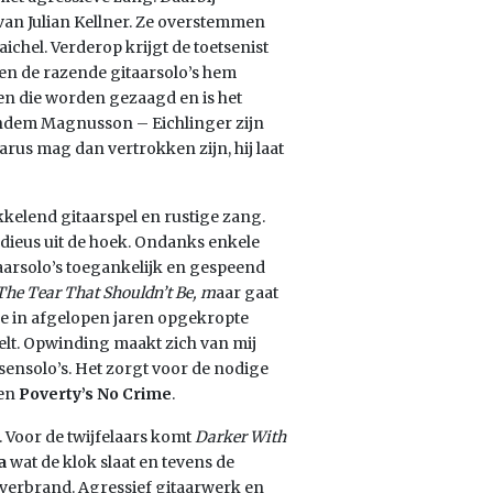
van Julian Kellner. Ze overstemmen
hel. Verderop krijgt de toetsenist
ten de razende gitaarsolo’s hem
en die worden gezaagd en is het
tandem Magnusson – Eichlinger zijn
us mag dan vertrokken zijn, hij laat
kkelend gitaarspel en rustige zang.
dieus uit de hoek. Ondanks enkele
taarsolo’s toegankelijk en gespeend
The Tear That Shouldn’t Be, m
aar gaat
 de in afgelopen jaren opgekropte
elt. Opwinding maakt zich van mij
tsensolo’s. Het zorgt voor de nodige
ten
Poverty’s No Crime
.
k. Voor de twijfelaars komt
Darker With
a
wat de klok slaat en tevens de
 verbrand. Agressief gitaarwerk en