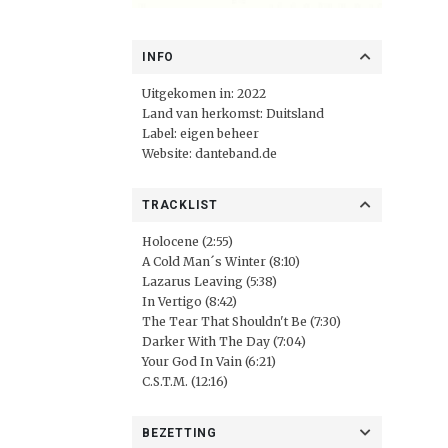
INFO
Uitgekomen in: 2022
Land van herkomst: Duitsland
Label: eigen beheer
Website:
danteband.de
TRACKLIST
Holocene (2:55)
A Cold Man´s Winter (8:10)
Lazarus Leaving (5:38)
In Vertigo (8:42)
The Tear That Shouldn't Be (7:30)
Darker With The Day (7:04)
Your God In Vain (6:21)
C.S.T.M. (12:16)
BEZETTING