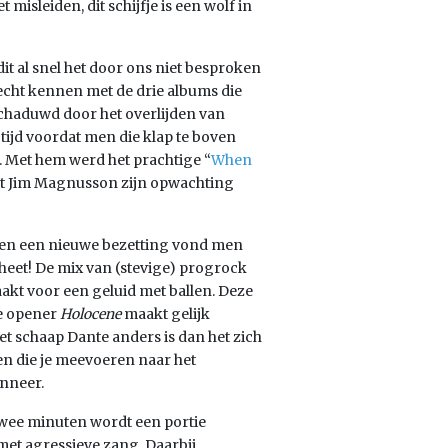
misleiden, dit schijfje is een wolf in
it al snel het door ons niet besproken
echt kennen met de drie albums die
schaduwd door het overlijden van
ijd voordat men die klap te boven
t. Met hem werd het prachtige “
When
t Jim Magnusson zijn opwachting
n en een nieuwe bezetting vond men
 heet! De mix van (stevige) progrock
kt voor een geluid met ballen. Deze
le opener
Holocene
maakt gelijk
et schaap Dante anders is dan het zich
en die je meevoeren naar het
anneer.
twee minuten wordt een portie
 met agressieve zang. Daarbij