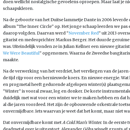
doen wellicht nostalgische gevoelens oproepen. Maar laat je niet 
schaapskleren.
Na de geboorte van het Duitse lammetje Dante in 2006 leverde d
album “The Inner Circle” op. Het jonge schaap leerden we pas 
daarop volgden. Daarvan werd “
November Red
” uit 2013 over
gitarist en medeoprichter Markus Berger. Het duurde geruime t
was. Uiteindelijk vonden ze in Julian Kellner een nieuwe gitaris
We Were Beautiful
” opgenomen. Waarna de Zweedse basgitaris
maakte.
Na de verwerking van het verdriet, het vervliegen van de jare
de tijd rijp voor een hernieuwde koers. En nieuwe energie. Wat
en progmetal heeft gedurende afgelopen winter(s) plaatsgemaa
“Winter” is vooral zwaar, log en donker. De korte instrumenta
duidelijk met wat voor een winter we te maken hebben en dat h
al die jaren voordeed. Het zijn de opbouwende orkestrale toets
onvermijdbare. Iets waarvan je weet dat het komt, maar niet w
Dat onvermijdbare komt met
A Cold Man’s Winter.
In de eerste 
deadmetal over je uitgestort. Alexander Göhs wisselt grunts af