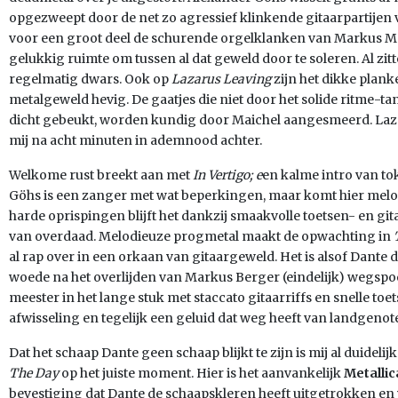
opgezweept door de net zo agressief klinkende gitaarpartijen 
voor een groot deel de schurende orgelklanken van Markus Maic
gelukkig ruimte om tussen al dat geweld door te soleren. Al zit
regelmatig dwars. Ook op
Lazarus Leaving
zijn het dikke plank
metalgeweld hevig. De gaatjes die niet door het solide ritme-
dicht gebeukt, worden kundig door Maichel aangesmeerd. Lazar
mij na acht minuten in ademnood achter.
Welkome rust breekt aan met
In Vertigo; e
en kalme intro van to
Göhs is een zanger met wat beperkingen, maar komt hier melo
harde oprispingen blijft het dankzij smaakvolle toetsen- en gi
van overdaad. Melodieuze progmetal maakt de opwachting in
al rap over in een orkaan van gitaargeweld. Het is alsof Dante
woede na het overlijden van Markus Berger (eindelijk) wegspo
meester in het lange stuk met staccato gitaarriffs en snelle toe
afwisseling en tegelijk een geluid dat weg heeft van landgeno
Dat het schaap Dante geen schaap blijkt te zijn is mij al duidelij
The Day
op het juiste moment. Hier is het aanvankelijk
Metallic
bevestiging dat Dante de schaapskleren heeft uitgetrokken en