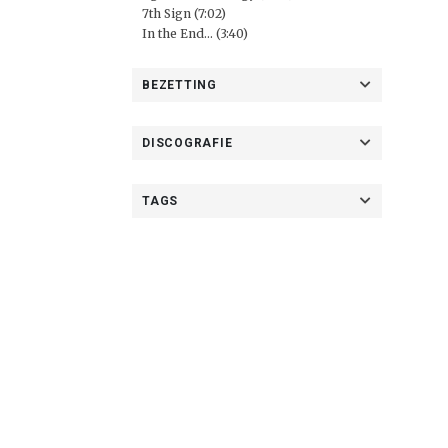
7th Sign (7:02)
In the End... (3:40)
BEZETTING
DISCOGRAFIE
TAGS