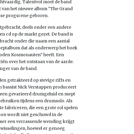
echtvaardig. Talentvol moet de band
st van het nieuwe album “The Grand
ndse progscene geboren.
uitgebracht, deels onder een andere
en cd op de markt gezet. De band is
bracht onder die naam een aantal
nceptalbum dat als onderwerp het boek
 Goden Kosmonauten” heeft. Een
riën over het ontstaan van de aarde.
nger van de band.
den getrakteerd op stevige riffs en
en bassist Nick Verstappen produceert
or een gevarieerd drumgeluid en mept
ebruiken tijdens een drumsolo. Als
 fabriceren, die een grote rol spelen
foon wordt niet geschuwd in de
mmer een verrassende wending krijgt
owisselingen, hoewel er genoeg