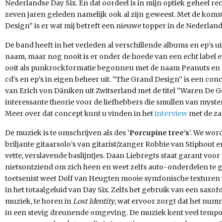
Nederlandse Day Six. En dat oordeel is in mijn optiek geheel r
zeven jaren geleden namelijk ook al zijn geweest. Met de kom
Design” is er wat mij betreft een nieuwe topper in de Nederla
De band heeft in het verleden al verschillende albums en ep’s 
naam, maar nog nooit is er onder de hoede van een echt label e
ooit als punkrockformatie begonnen met de naam Peanuts en 
cd’s en ep’s in eigen beheer uit. “The Grand Design” is een co
van Erich von Däniken uit Zwitserland met de titel “Waren De
interessante theorie voor de liefhebbers die smullen van myste
Meer over dat concept kunt u vinden in het
interview
met de za
De muziek is te omschrijven als des ‘
Porcupine tree’s
‘. We wor
briljante gitaarsolo’s van gitarist/zanger Robbie van Stiphout 
vette, verslavende baslijntjes. Daan Liebregts staat garant vo
nietsontziend om zich heen en weet zelfs auto-onderdelen te g
toetsenist weet Dolf van Heugten mooie symfonische texturen te
in het totaalgeluid van Day Six. Zelfs het gebruik van een saxo
muziek, te horen in
Lost Identity
, wat ervoor zorgt dat het nu
in een stevig dreunende omgeving. De muziek kent veel temp