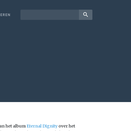
search
EREN
 van het album
Eternal Dignity
over het