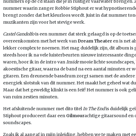
nummers op de cd staan die je in rustiger vaarwater brengen. 
nummer waarin zanger Robbie Stiphout er wat hypnotiserende 
brengt zonder dat het kleurloos wordt. Juist in dat nummer tone
muzikanten zijn voor het stevige werk.
Castel Gandolfo
is een nummer dat sterk gelaagd is op de toets
overeenkomsten met het werk van
Dream Theater
en is net a
lekker complex te noemen. Het mag duidelijk zijn, dit album is
steeds hoor ik na vele luisterbeurten nieuwe interessante di
waren, hoor ik in de intro van
Inside
mooie lichte soundscapes,
akoestische gitaar, waarna de band na een aantal minuten er w
gitaren. Een dreunende bassdrum zorgt samen met de andere
energiek slotstuk van dit nummer. Het maakt het geheel wat du
Maar dat het geweldig klinkt is een feit! Het nummer is ook ge
van ruim zestien minuten
.
Het afsluitende nummer met dito titel
In The End
is duidelijk g
Stiphout produceert daar een
Gilmour
achtige gitaarsound en 
soundscapes.
Zoals ik al aangaf in mijn inleiding, hebben we te maken met 