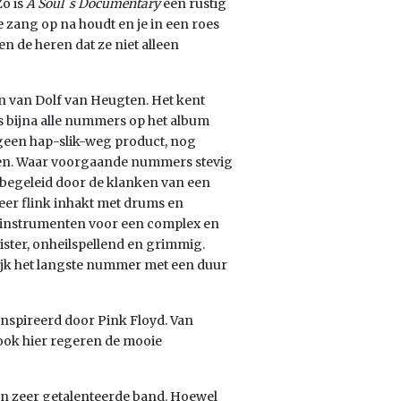
Zo is
A Soul´s Documentary
een rustig
zang op na houdt en je in een roes
n de heren dat ze niet alleen
en van Dolf van Heugten. Het kent
ls bijna alle nummers op het album
 geen hap-slik-weg product, nog
ngen. Waar voorgaande nummers stevig
 begeleid door de klanken van een
eer flink inhakt met drums en
 instrumenten voor een complex en
ister, onheilspellend en grimmig.
lijk het langste nummer met een duur
eïnspireerd door Pink Floyd. Van
ook hier regeren de mooie
een zeer getalenteerde band. Hoewel