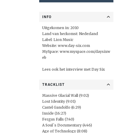
INFO
Uitgekomen in: 2010
Land van herkomst: Nederland
Label:
Lion Music
Website:
www.day-six.com
MySpace:
www.myspace.com/daysixw
eb
Lees ook
het interview
met Day Six
TRACKLIST
Massive Glacial Wall (9:02)
Lost Identity (9:01)
Castel Gandolfo (6:29)
Inside (16:27)
Fergus Falls (7:40)
A Soul´s Documentary (4:46)
Age of Technology (8:08)