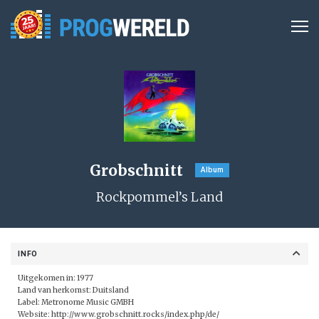
Grobschnitt
Album
Rockpommel’s Land
INFO
Uitgekomen in: 1977
Land van herkomst: Duitsland
Label: Metronome Music GMBH
Website:
http://www.grobschnitt.rocks/index.php/de/