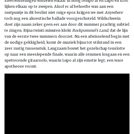
sfeerwisselingen wisselen elkaar in hoog tempo af en Lupo en Eroc
lijken elkaar op te zwepen. Alsof er al behoefte was aan een
rustpuntje in dit beslist niet ruige epos krijgen we met
Anywhere
toch nog een akoestische ballade voorgeschoteld. Wildschwein
doet zijn naam zeker geen eer aan door dit nummer prachtig subtiel
te zingen. Bijna twinti minuten klokt
Rockpommel’s Land
, dat de lijn
van de eerste twee nummers doorzet. Na een afwisselend begin met
de nodige gekkigheid, komt de muziek bijna tot stilstand in een
zeer rustig tussenstuk. Langzaam bouwt het gezelschap tenslotte
op naar een meeslepende finale, waarin alle remmen losgaan en een
spetterende gitaarsolo, waarin Lupo al zijn emotie legt, een ware
apotheose vormt.