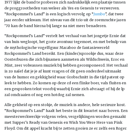
1977 lijkt de band te proberen zich nadrukkelijk een plaatsje tussen
de proggrootheden van weleer als Yes en Genesis te verwerven.
“Rockpommel’s Land” is een logisch vervolg op “
Jumbo
”, dat twee
jaar eerder uitkwam. Het niveau van dit trio uit de roemruchte jaren
’70 kan de band hierna bij lange na niet meer benaderen.
“Rockpommel’s Land” vertelt het verhaal van het jongetje Ernie dat
van huis wegloopt, het grote avontuur tegemoet, en met behulp van
de mythologische vogelfiguur Maraboo de fantasiewereld
Rockpommel’s Land bereikt. Een (kinder)sprookje dus, waar deze
Oosterburen die zich bijnamen aanmeten als Wildschwein, Eroc en
Mist, zeer volwassen muziek bij hebben gecomponeerd. Het verhaal
is zo naïef dat je je af kunt vragen of dit geen onderdeel uitmaakt
van de humor en gekkigheid waar Grobschnitt in die tijd patent op
leek te hebben. Zo komen op deze cd een flinke boer, vals fluiten en
een gesproken tekst voorbij waarbij Ernie zich afvraagt of hij de lp
zal omdraaien of nog een hotdog zal nemen.
Alle gekheid op een stokje, de muziek is andere, hele serieuze kost.
“Rockpommel’s Land” haalt het beste in dit kwartet naar boven. Een
meesterwerkwerkje volgens velen, vergelijkingen worden gemaakt
met Supper’s Ready van Genesis en Wish You Were Here van Pink
Floyd. Om dit appel kracht bij te zetten gooien ze er zelfs een Roger