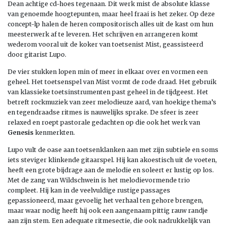
Dean achtige cd-hoes tegenaan. Dit werk mist de absolute klasse
van genoemde hoogtepunten, maar heel fraai is het zeker. Op deze
concept-lp halen de heren compositorisch alles uit de kast om hun
meesterwerk af te leveren. Het schrijven en arrangeren komt
wederom vooral uit de koker van toetsenist Mist, geassisteerd
door gitarist Lupo.
De vier stukken lopen min of meer in elkaar over en vormen een
geheel. Het toetsenspel van Mist vormt de rode draad. Het gebruik
van klassieke toetsinstrumenten past geheel in de tijdgeest. Het
betreft rockmuziek van zeer melodieuze aard, van hoekige thema’s
en tegendraadse ritmes is nauwelijks sprake. De sfeer is zeer
relaxed en roept pastorale gedachten op die ook het werk van
Genesis
kenmerkten.
Lupo vult de oase aan toetsenklanken aan met zijn subtiele en soms
iets steviger klinkende gitaarspel. Hij kan akoestisch uit de voeten,
heeft een grote bijdrage aan de melodie en soleert er lustig op los.
Met de zang van Wildschwein is het melodievormende trio
compleet. Hij kan in de veelvuldige rustige passages
gepassioneerd, maar gevoelig het verhaal ten gehore brengen,
maar waar nodig heeft hij ook een aangenaam pittig rauw randje
aan zijn stem. Een adequate ritmesectie, die ook nadrukkelijk van