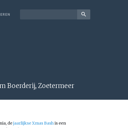
search
EREN
m Boerderij, Zoetermeer
nia, de
jaarlijkse Xmas Bash
is een