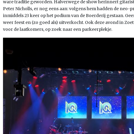
ware traditie geworden. Halverwege de show herinnert gitaris
Peter Nicholls, er nog eens aan: volgens hem hadden de neo-p
inmiddels 23 keer op het podium van de Boerderij gestaan. Geen 
weer feest en (zo goed als) uitverkocht. Ook deze avond in Zoe
voor de laatkomers, op zoek naar een parkeerplekje.