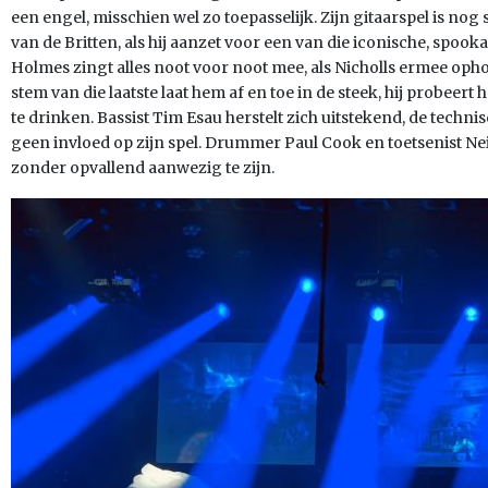
een engel, misschien wel zo toepasselijk. Zijn gitaarspel is no
van de Britten, als hij aanzet voor een van die iconische, spooka
Holmes zingt alles noot voor noot mee, als Nicholls ermee opho
stem van die laatste laat hem af en toe in de steek, hij probeert
te drinken. Bassist Tim Esau herstelt zich uitstekend, de tech
geen invloed op zijn spel. Drummer Paul Cook en toetsenist Ne
zonder opvallend aanwezig te zijn.