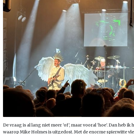
De vraag is al lang niet meer ‘of’, maar vooral ‘hoe’. Dan heb i
waarop Mike Holmes is uitgedost. Met de enorme spierwitte vle