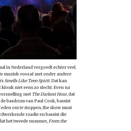
aal in Nederland vergoedt echter veel.
r de muziek vooraf met onder andere
’s
Smells Like Teen Spirit
. Dat kan
 klonk niet eens zo slecht. Even na
 versnelling met
The Darkest Hour
, dat
t de basdrum van Paul Cook, bassist
 reden om te stoppen, the show must
rdwerkende roadie en bassist die
ordat het tweede nummer,
From the