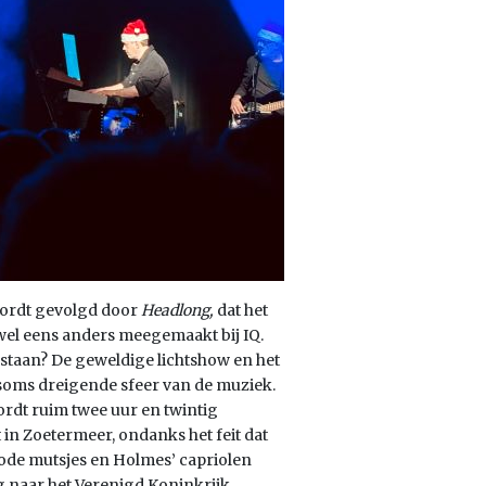
wordt gevolgd door
Headlong,
dat het
 wel eens anders meegemaakt bij IQ.
 staan? De geweldige lichtshow en het
soms dreigende sfeer van de muziek.
rdt ruim twee uur en twintig
in Zoetermeer, ondanks het feit dat
rode mutsjes en Holmes’ capriolen
ug naar het Verenigd Koninkrijk