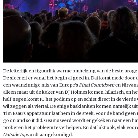
De letterlijk en figuurlijk warme omhelzing van de beste progz
De sfeer zit er vanaf het begin al goed in. Dat komt mede doo
een waanzinnige mix van Europe’s
Final Countdown
en Nirvana
alleen maar uit de koker van DJ Holmes komen, hilarisch, en het
half negen komt IQ het podium op en schiet direct in de vierde
wil zeggen als viertal. De enige basklanken komen namelijk ui
Tim Esau’s apparatuur laat hem in de steek. Voor de band geen
go on and so it did. Geamuseerd wordt er gekeken naar een ha
proberen het probleem te verhelpen. En dat lukt ook, vlak vo
Outside In
, wordt aangekondigd.