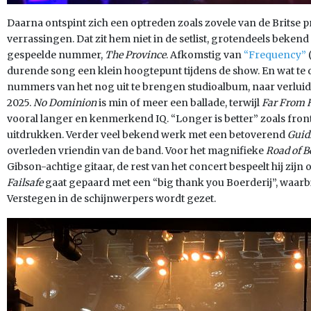
Daarna ontspint zich een optreden zoals zovele van de Britse 
verrassingen. Dat zit hem niet in de setlist, grotendeels bekend
gespeelde nummer,
The Province
. Afkomstig van
“Frequency”
durende song een klein hoogtepunt tijdens de show. En wat te
nummers van het nog uit te brengen studioalbum, naar verluidt
2025.
No Dominion
is min of meer een ballade, terwijl
Far From 
vooral langer en kenmerkend IQ. “Longer is better” zoals front
uitdrukken. Verder veel bekend werk met een betoverend
Guid
overleden vriendin van de band. Voor het magnifieke
Road of B
Gibson-achtige gitaar, de rest van het concert bespeelt hij zijn
Failsafe
gaat gepaard met een “big thank you Boerderij”, waarbi
Verstegen in de schijnwerpers wordt gezet.