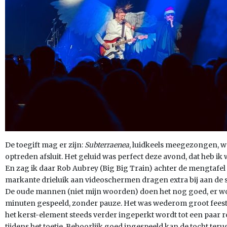
De toegift mag er zijn:
Subterraenea
, luidkeels meegezongen, 
optreden afsluit. Het geluid was perfect deze avond, dat heb ik
En zag ik daar Rob Aubrey (Big Big Train) achter de mengtafel
markante drieluik aan videoschermen dragen extra bij aan de 
De oude mannen (niet mijn woorden) doen het nog goed, er wo
minuten gespeeld, zonder pauze. Het was wederom groot feest 
het kerst-element steeds verder ingeperkt wordt tot een paar 
tijdens het toetje. Behoorlijk goed ingespeeld kan de tocht ter