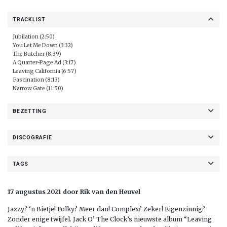
TRACKLIST
Jubilation (2:50)
You Let Me Down (3:32)
The Butcher (8:39)
A Quarter-Page Ad (3:17)
Leaving California (6:57)
Fascination (8:13)
Narrow Gate (11:50)
BEZETTING
DISCOGRAFIE
TAGS
17 augustus 2021 door Rik van den Heuvel
Jazzy? ‘n Bietje! Folky? Meer dan! Complex? Zeker! Eigenzinnig?
Zonder enige twijfel. Jack O’ The Clock’s nieuwste album “Leaving