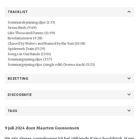
TRACKLIST
Sommarskymningsljus (1:33)
Seven Birds (9:49)
Like Thousand Dawns (11:09)
Revelationview (9:28)
Chased by Wolves and Burned by the Sun (10:18)
Spiderweb Train (15:29)
Songs in Our Hands (13:01)
Sommargryningsljus (3:57)
Sommargryningsljus (single edit) (bonus track) (5:23)
BEZETTING
DISCOGRAFIE
TAGS
9 juli 2024 door Maarten Goossensen
We zijn alweer aangekomen bij het vijftiende Kaipa-hoofdstuk. Hans