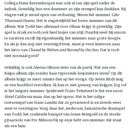
Collega Hans Ravensbergen was ook al van zijn spel onder de
indruk. Geweldig hoe een drummer zo zijn stempel kan drukken. Bij
vlagen valt je mond open van verbazing. Neem het nummer
Like
Thousand Dawns
. Het is ongetwijfeld het beste nummer van dit
album. Wat Todd hier allemaal voor elkaar krijgt is geweldig. Zijn
spel is strak en toch ook heel losjes van stijl. Daarbij weet hij enorm
te variëren en tilt hij eigenhandig het nummer naar grote hoogte.
En als je dan nog niet overtuigd bent, moet je even luisteren naar
het intro van
Chased by Wolves and Burned by the Sun
. Dat is toch
niet normaal goed?
Gelukkig is ook Aleena Gibson weer van de partij. Wat zou een
Kaipa-album zijn zonder haar typerende loepzuivere stem? Op dit
album krijgt ze meer ruimte dan op het vorige. Op
Seven Birds
mag
ze een hoofdrol vertolken. Ik kan er niet genoeg van krijgen. Erg tof
is het langste nummer
Spiderweb Train
. Tekstueel is het een soort
Hotel California
maar dan op het spoor. Het is het zalige
toetsenspel van Hans Lundin dat zo gevarieerd is en steeds weer
weet te overtuigen. Voeg daar het, wederom, fantastische drumspel
van Todd, het ronkende basspel van Jonas Reingold en de sterke
gitaarsolo van Per Nilsson bij op en je hebt een nummer dat staat
als een huis.