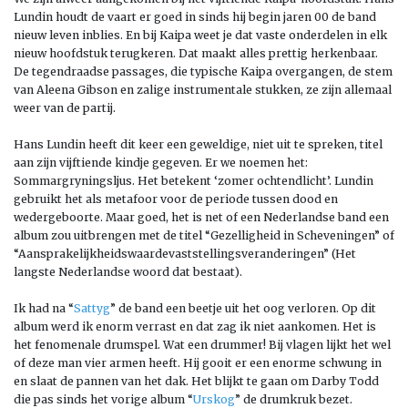
Lundin houdt de vaart er goed in sinds hij begin jaren 00 de band
nieuw leven inblies. En bij Kaipa weet je dat vaste onderdelen in elk
nieuw hoofdstuk terugkeren. Dat maakt alles prettig herkenbaar.
De tegendraadse passages, die typische Kaipa overgangen, de stem
van Aleena Gibson en zalige instrumentale stukken, ze zijn allemaal
weer van de partij.
Hans Lundin heeft dit keer een geweldige, niet uit te spreken, titel
aan zijn vijftiende kindje gegeven. Er we noemen het:
Sommargryningsljus. Het betekent ‘zomer ochtendlicht’. Lundin
gebruikt het als metafoor voor de periode tussen dood en
wedergeboorte. Maar goed, het is net of een Nederlandse band een
album zou uitbrengen met de titel “Gezelligheid in Scheveningen” of
“Aansprakelijkheidswaardevaststellingsveranderingen” (Het
langste Nederlandse woord dat bestaat).
Ik had na “
Sattyg
” de band een beetje uit het oog verloren. Op dit
album werd ik enorm verrast en dat zag ik niet aankomen. Het is
het fenomenale drumspel. Wat een drummer! Bij vlagen lijkt het wel
of deze man vier armen heeft. Hij gooit er een enorme schwung in
en slaat de pannen van het dak. Het blijkt te gaan om Darby Todd
die pas sinds het vorige album “
Urskog
” de drumkruk bezet.