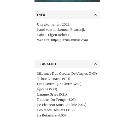
INFO
Uitgekomen in: 2023
Land van herkomst: Frankrijk
Label: Eigen Beheer
Website:
https://lazuli-music.com
TRACKLIST
Sillonner Des Océans De Vinyles (5:03)
Triste Carnaval (5:03)
Qui D'Autre Que L'Autre (4:36)
Égoïne (5:22)
Lagune Grise (5:21)
Parlons Du Temps (5:05)
Le Pleureur Sous La Pluie (5:04)
Les Mots Désuets (3:09)
La Bétaillère (4:05)