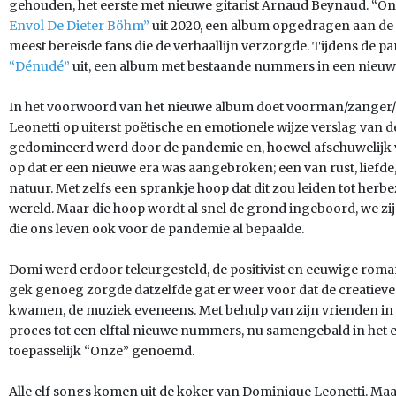
gehouden, het eerste met nieuwe gitarist Arnaud Beynaud. “Onz
Envol De Dieter Böhm”
uit 2020, een album opgedragen aan de 
meest bereisde fans die de verhaallijn verzorgde. Tijdens de 
“Dénudé”
uit, een album met bestaande nummers in een nieuwe,
In het voorwoord van het nieuwe album doet voorman/zanger
Leonetti op uiterst poëtische en emotionele wijze verslag van 
gedomineerd werd door de pandemie en, hoewel afschuwelijk v
op dat er een nieuwe era was aangebroken; een van rust, liefde,
natuur. Met zelfs een sprankje hoop dat dit zou leiden tot herbe
wereld. Maar die hoop wordt al snel de grond ingeboord, we zij
die ons leven ook voor de pandemie al bepaalde.
Domi werd erdoor teleurgesteld, de positivist en eeuwige roman
gek genoeg zorgde datzelfde gat er weer voor dat de creatiev
kwamen, de muziek eveneens. Met behulp van zijn vrienden in 
proces tot een elftal nieuwe nummers, nu samengebald in het e
toepasselijk “Onze” genoemd.
Alle elf songs komen uit de koker van Dominique Leonetti. Ma