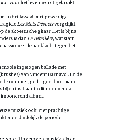
foor voor het leven wordt gebruikt.
pel in het lawaai, met geweldige
 fragiele
Les Mots Désuets
vergelijkt
de akoestische gitaar. Het is bijna
nders is dan
La Bétaillère
, wat start
 gepassioneerde aanklacht tegen het
en mooie ingetogen ballade met
(brushes) van Vincent Barnavol. En de
tende nummer, gedragen door piano,
is bijna tastbaar in dit nummer dat
n imponerend album.
ieuze muziek ook, met prachtige
akter en duidelijk de periode
ge, vooral ingetogen muziek, als de