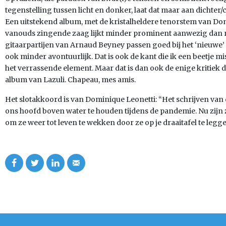
tegenstelling tussen licht en donker, laat dat maar aan dichte
Een uitstekend album, met de kristalheldere tenorstem van Domin
vanouds zingende zaag lijkt minder prominent aanwezig dan n
gitaarpartijen van Arnaud Beyney passen goed bij het ‘nieuwe
ook minder avontuurlijk. Dat is ook de kant die ik een beetje mi
het verrassende element. Maar dat is dan ook de enige kritiek d
album van Lazuli. Chapeau, mes amis.
Het slotakkoord is van Dominique Leonetti: “Het schrijven va
ons hoofd boven water te houden tijdens de pandemie. Nu zijn z
om ze weer tot leven te wekken door ze op je draaitafel te legge