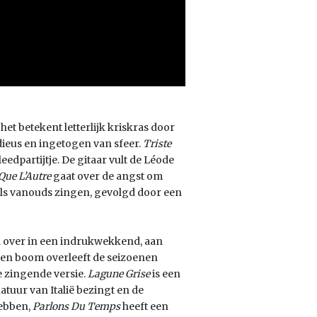
het betekent letterlijk kriskras door
dieus en ingetogen van sfeer.
Triste
edpartijtje. De gitaar vult de Léode
Que L’Autre
gaat over de angst om
 als vanouds zingen, gevolgd door een
el over in een indrukwekkend, aan
en boom overleeft de seizoenen
e zingende versie.
Lagune Grise
is een
uur van Italië bezingt en de
hebben,
Parlons Du Temps
heeft een