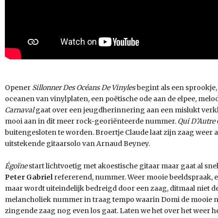
Opener
Sillonner Des Océans De Vinyles
begint als een sprookje, 
oceanen van vinylplaten, een poëtische ode aan de elpee, melo
Carnaval
gaat over een jeugdherinnering aan een mislukt verkle
mooi aan in dit meer rock-georiënteerde nummer.
Qui D’Autre 
buitengesloten te worden. Broertje Claude laat zijn zaag weer
uitstekende gitaarsolo van Arnaud Beyney.
Égoïne
start lichtvoetig met akoestische gitaar maar gaat al sn
Peter Gabriel
refererend, nummer. Weer mooie beeldspraak, e
maar wordt uiteindelijk bedreigd door een zaag, ditmaal niet d
melancholiek nummer in traag tempo waarin Domi de mooie nat
zingende zaag nog even los gaat. Laten we het over het weer 