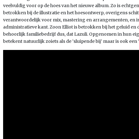
veelvuldig voor op de hoes van het nieuwe album. Zo is echtg
betrokken bij de illustratie en het hoesontwerp, overigens schit
verantwoordelijk voor mix, mastering en arrangementen, en 
administratieve kant. Zoon Elliot is betrokken bij het geluid en
behoorlijk familiebedrijf dus, dat Lazuli. Opgenomen in hun eig
betekent natuurlijk zoiets als de ‘sluipende bij’ maar is ook een