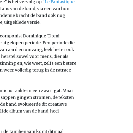
e” is het vervolg op
“Le Fantastique
fans van de band, via een van hun
pandemie bracht de band ook nog
 uitgeklede versie.
/componist Dominique ‘Domi’
de afgelopen periode. Een periode die
an aard en omvang, leek het er ook
 herstel zowel voor mens, dier als
zinning en, wie weet, zelfs een betere
n weer volledig terug in de ratrace
ticus raakte in een zwart gat. Maar
e sappen gingen stromen, de teksten
de band evolueerde dit creatieve
lfde album van de band, heel
ar de familienaam komt ditmaal