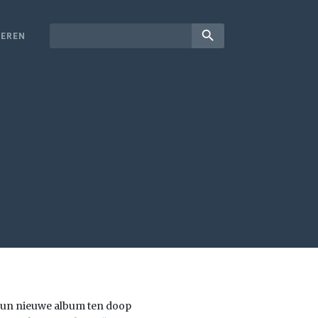
search
EREN
 hun nieuwe album ten doop