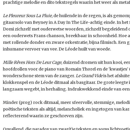
prachtige melodie en dito tekstregels waarin het weer als meta
Le Pleureur Sous La Pluie
, de huilende in de regen, is als gemom
gitaarsolo van Beyney in A Day In The Life-achtig einde. In het
Domi zichzelf met ouderwetse woorden, zichzelf begeleidend op 
een ouderwets Frans chanson, breekbaar in schoonheid. Hoe a
met rollende donder en zware orkestratie, bijna filmisch. Een
inhumane vervoer van vee. De Léode huilt van woede.
Mille Rêves Hors De Leur Cage
, duizend dromen uit hun kooi, e
hoofdrollen voor de piano van Romain Thorel en de ‘kwastjes’ 
wonderschone stem van de zanger.
Le Grand Vide
is het afslui
klokkenspel en de Léode ditmaal als basgitaar. De grote leegte 
langzaam wegebt, in herhaling. Indrukwekkend einde van ee
Minder (prog) rock ditmaal, meer sfeervolle, stemmige, melod
poëtische teksten als altijd, melancholiek en ingetogen van kar
reflecterend waarin ze geschreven zijn.
Opvallend, die paradox van zwar(t)e teksten en soms lichtvoeti