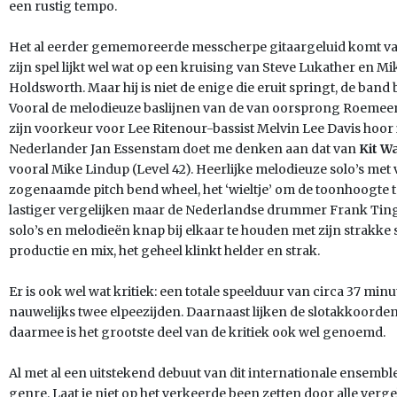
een rustig tempo.
Het al eerder gememoreerde messcherpe gitaargeluid komt va
zijn spel lijkt wel wat op een kruising van Steve Lukather en M
Holdsworth. Maar hij is niet de enige die eruit springt, de band 
Vooral de melodieuze baslijnen van de van oorsprong Roemeen
zijn voorkeur voor Lee Ritenour-bassist Melvin Lee Davis hoor 
Nederlander Jan Essenstam doet me denken aan dat van
Kit W
vooral Mike Lindup (Level 42). Heerlijke melodieuze solo’s met
zogenaamde pitch bend wheel, het ‘wieltje’ om de toonhoogte 
lastiger vergelijken maar de Nederlandse drummer Frank Tinge
solo’s en melodieën knap bij elkaar te houden met zijn strakke
productie en mix, het geheel klinkt helder en strak.
Er is ook wel wat kritiek: een totale speelduur van circa 37 min
nauwelijks twee elpeezijden. Daarnaast lijken de slotakkoorden 
daarmee is het grootste deel van de kritiek ook wel genoemd.
Al met al een uitstekend debuut van dit internationale ensembl
genre. Laat je niet op het verkeerde been zetten door alle vergel