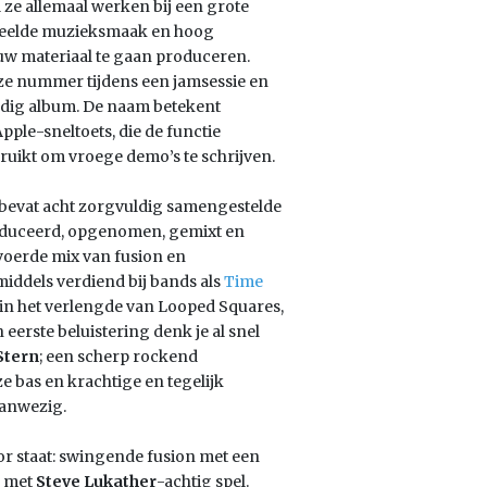
e allemaal werken bij een grote
edeelde muzieksmaak en hoog
w materiaal te gaan produceren.
oze nummer tijdens een jamsessie en
ardig album. De naam betekent
pple-sneltoets, die de functie
ruikt om vroege demo’s te schrijven.
m bevat acht zorgvuldig samengestelde
roduceerd, opgenomen, gemixt en
voerde mix van fusion en
iddels verdiend bij bands als
Time
 in het verlengde van Looped Squares,
eerste beluistering denk je al snel
Stern
; een scherp rockend
e bas en krachtige en tegelijk
aanwezig.
or staat: swingende fusion met een
a met
Steve Lukather
-achtig spel.