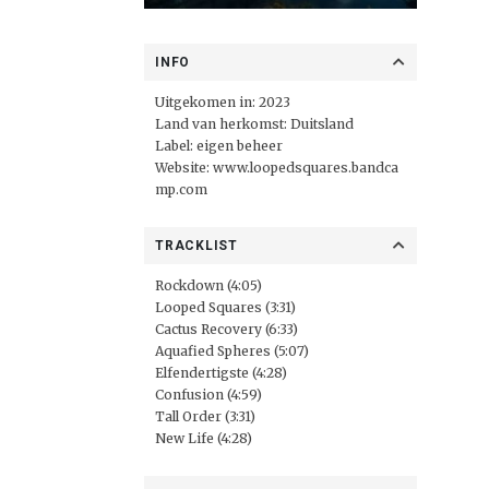
INFO
Uitgekomen in: 2023
Land van herkomst: Duitsland
Label: eigen beheer
Website:
www.loopedsquares.bandca
mp.com
TRACKLIST
Rockdown (4:05)
Looped Squares (3:31)
Cactus Recovery (6:33)
Aquafied Spheres (5:07)
Elfendertigste (4:28)
Confusion (4:59)
Tall Order (3:31)
New Life (4:28)