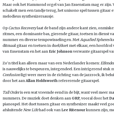
Maar ook het Hammond orgel van Jan Essenstam mag er zijn.
schakelt men een tandje terug, het unisono spel tussen gitaar
melodieus synthesizersausje.
Op
Cactus Recovery
laat de band zijn andere kant zien, onmis
ritmes, een dominante bas, gierende gitaar, toetsen in dienst v
nummer en diverse tempowisselingen. Met
Aquafied Spheres
ke
ditmaal gitaar en toetsen in duel/duet met elkaar, een hoofdrol
van Essenstam en het aan
Eric Johnson
verwante gitaarspel va
Zo’n titel kan alleen maar van een Nederlander komen:
Elfender
is nauwelijks te bespeuren, integendeel. Een intrigerend stuk 
Confusion
ligt weer meer in de richting van de jazzrock, ik bel
door het aan
Allan Holdsworth
refererende gitaarspel.
Tall Order
is een wat vreemde eend in de bijt, want veel meer m
nummers. De muziek doet denken aan
GRP,
vooral door het
Da
pianospel. Het duet tussen gitaar en synthesizer maakt veel goe
afsluitende
New Life
had ook van
Lee Ritenour
kunnen zijn, me