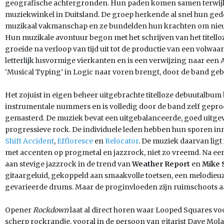
geografische achtergronden. Hun paden komen samen terwijl z
muziekwinkel in Duitsland. De groep herkende al snel hun g
muzikaal vakmanschap en ze bundelden hun krachten om nieu
Hun muzikale avontuur begon met het schrijven van het titell
groeide na verloop van tijd uit tot de productie van een volwa
letterlijk lusvormige vierkanten en is een verwijzing naar een A
‘Musical Typing’ in Logic naar voren brengt, door de band geb
Het zojuist in eigen beheer uitgebrachte titelloze debuutalbu
instrumentale nummers en is volledig door de band zelf gep
gemasterd. De muziek bevat een uitgebalanceerde, goed uitge
progressieve rock. De individuele leden hebben hun sporen inm
Shift Accident
,
Effloresce
en
Relocator
. De muziek daarvan ligt
met accenten op progmetal en jazzrock, niet zo vreemd. Na een 
aan stevige jazzrock in de trend van
Weather Report
en
Mike 
gitaargeluid, gekoppeld aan smaakvolle toetsen, een melodieuz
gevarieerde drums. Maar de proginvloeden zijn ruimschoots 
Opener
Rockdown
laat al direct horen waar Looped Squares vo
scherp rockrandje, vooral in de persoon van gitarist Dave Mol