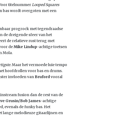
 Voor titelnummer
Looped Squares
 en bas wordt overgoten met een
kenbaar progrock met tegendraadse
an de dreigende sfeer van het
ert de relatieve rust terug met
 voor de
Mike Lindup
-achtige toetsen
n Mola.
tigste
. Maar het vermoede luie tempo
met hoofdrollen voor bas en drums.
uister invloeden van
Bruford
vooral
ainstream fusion dan de rest van de
ve Grusin/Bob James
-achtige
d, evenals de funky bas. Het
t lange melodieuze gitaarlijnen en