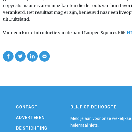
copycats maar ervaren muzikanten die de roots van hun favor
verankerd. Het resultaat mag er zijn, benieuwd naar een liveo
uit Duitsland.
Voor een korte introductie van de band Looped Squares klik
H
CONTACT
BLIJF OP DE HOOGTE
ADVERTEREN
Meld je aan voor onze wekelijkse
helemaal niets.
DE STICHTING