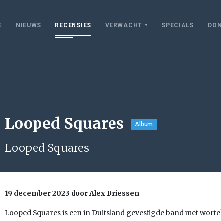
E
NIEUWS
RECENSIES
VERWACHT
SPECIALS
DON
Looped Squares
Album
Looped Squares
19 december 2023 door Alex Driessen
Looped Squares is een in Duitsland gevestigde band met wortel