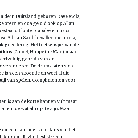
n de in Duitsland geboren Dave Mola,
ike Stern en qua geluid ook op Allan
bestaat uit louter capabele musici.
se Adrian Sardi bevallen me prima,
ik goed terug. Het toetsenspel van de
atkins
(Camel, Happy the Man) maar
 veelvuldig gebruik van de
te veranderen. De drums laten zich
 is geen groentje en weet al die
 stijl van spelen. Complimenten voor
uten is aan de korte kant en vult maar
af en toe wat abrupt te zijn. Maar
e en een aanrader voor fans van het
ijkingen; dit zijn beslist geen