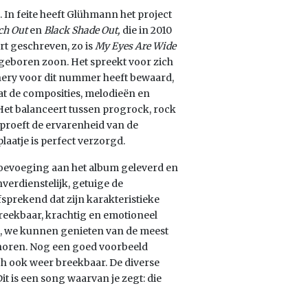
. In feite heeft Glühmann het project
ch Out
en
Black Shade Out,
die in 2010
rt geschreven, zo is
My Eyes Are Wide
sgeboren zoon. Het spreekt voor zich
thery voor dit nummer heeft bewaard,
dat de composities, melodieën en
Het balanceert tussen progrock, rock
 proeft de ervarenheid van de
aatje is perfect verzorgd.
toevoeging aan het album geleverd en
nverdienstelijk, getuige de
fsprekend dat zijn karakteristieke
breekbaar, krachtig en emotioneel
n, we kunnen genieten van de meest
n horen. Nog een goed voorbeeld
ch ook weer breekbaar. De diverse
 is een song waarvan je zegt: die