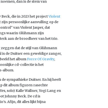
 noemen, dan is de stem van
Beck, die in 2023 het project
Violent
zijn persoonlijke aanvulling op de
trol” van Violent Jasper, dat
ngs waarin Glühmann zijn
terk aan de broodheer van het trio.
t zeggen dat de stijl van Glühmann
l is de Duitser een geweldige zanger,
rbeeld het album
Force Of Gravity
,
onlijke cd-collectie is het
n-album.
de sympathieke Duitser. En hij heeft
Op dit album figuren rasechte
es, solo) Kalle Wallner, Yogi Lang en
t Johnny Beck. De cd is
 Afijn, dit alles lijkt bijna