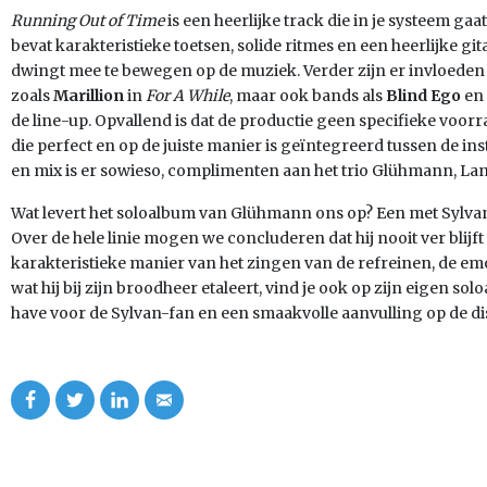
Running Out of Time
is een heerlijke track die in je systeem gaat z
bevat karakteristieke toetsen, solide ritmes en een heerlijke git
dwingt mee te bewegen op de muziek. Verder zijn er invloeden 
zoals
Marillion
in
For A While
, maar ook bands als
Blind Ego
en
de line-up. Opvallend is dat de productie geen specifieke voo
die perfect en op de juiste manier is geïntegreerd tussen de in
en mix is er sowieso, complimenten aan het trio Glühmann, Lan
Wat levert het soloalbum van Glühmann ons op? Een met Sylva
Over de hele linie mogen we concluderen dat hij nooit ver blij
karakteristieke manier van het zingen van de refreinen, de emot
wat hij bij zijn broodheer etaleert, vind je ook op zijn eigen sol
have voor de Sylvan-fan en een smaakvolle aanvulling op de di