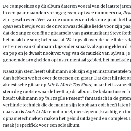
De composities op dit album dateren vooral van de laatste jaren
in een paar maanden vormgegeven, op twee nummers na,
Rea
zijn geschreven. Veel van de nummers en teksten zijn uit het ha
open
een bewijs voor de onvoorwaardelijke liefde voor zijn pa
dat de zanger een fijne gitaarsolo van gastmuzikant Steve Ro
het maakt de song helemaal af. Wat opvalt over de hele linie is 
refreinen van Glühmann bijzonder smaakvol zijn ingekleurd. 
en pop en je dwaalt nooit ver weg van de muziek van Sylvan. Je
genoemde proghelden op instrumentaal gebied, het muzikale pl
Naast zijn stem heeft Glühmann ook zijn eigen instrumentele 
dan hebben we het over de toetsen en gitaar. Dat doet hij niet o
akoestische gitaar op
Life Is Much Too Short,
maar het is vanzel
stem de grootste waarde heeft op dit album. De balans tussen 
houdt Glühmann op “A Fragile Present” fantastisch in de gate
verfijnde techniek die de man in zijn loopbaan ooit heeft late
daarvan is
Look At Me
: emotioneel, meeslepend, krachtig en to
opnametechnieken maken het geluid uitdagend en compleet. Dit
maak je specifiek voor een soloalbum.