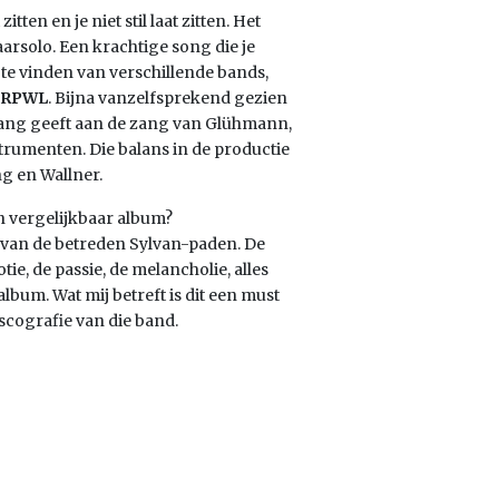
itten en je niet stil laat zitten. Het
aarsolo. Een krachtige song die je
te vinden van verschillende bands,
RPWL
. Bijna vanzelfsprekend gezien
rrang geeft aan de zang van Glühmann,
strumenten. Die balans in de productie
g en Wallner.
n vergelijkbaar album?
ft van de betreden Sylvan-paden. De
ie, de passie, de melancholie, alles
oalbum. Wat mij betreft is dit een must
scografie van die band.