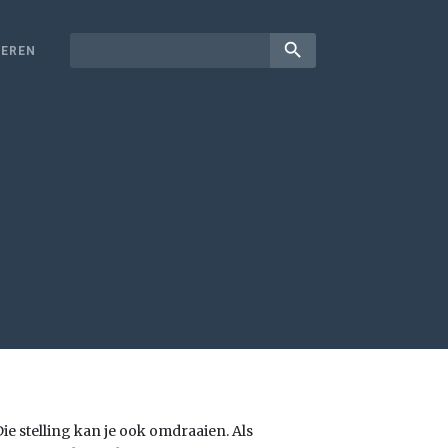
search
EREN
e stelling kan je ook omdraaien. Als