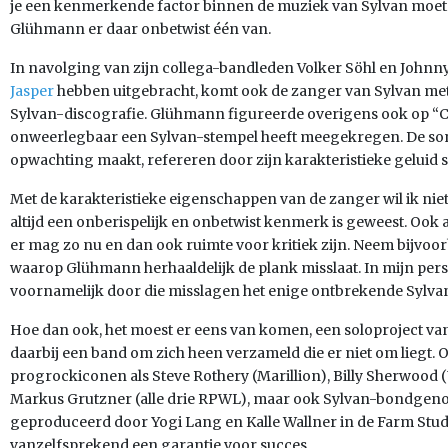
je een kenmerkende factor binnen de muziek van Sylvan moet
Glühmann er daar onbetwist één van.
In navolging van zijn collega-bandleden Volker Söhl en Johnny 
Jasper
hebben uitgebracht, komt ook de zanger van Sylvan met 
Sylvan-discografie. Glühmann figureerde overigens ook op “Con
onweerlegbaar een Sylvan-stempel heeft meegekregen. De so
opwachting maakt, refereren door zijn karakteristieke geluid s
Met de karakteristieke eigenschappen van de zanger wil ik nie
altijd een onberispelijk en onbetwist kenmerk is geweest. Ook a
er mag zo nu en dan ook ruimte voor kritiek zijn. Neem bijvoo
waarop Glühmann herhaaldelijk de plank misslaat. In mijn perso
voornamelijk door die misslagen het enige ontbrekende Sylva
Hoe dan ook, het moest er eens van komen, een soloproject van 
daarbij een band om zich heen verzameld die er niet om liegt. 
progrockiconen als Steve Rothery (Marillion), Billy Sherwood (Y
Markus Grutzner (alle drie RPWL), maar ook Sylvan-bondgenoo
geproduceerd door Yogi Lang en Kalle Wallner in de Farm Studio’s.
vanzelfsprekend een garantie voor succes.