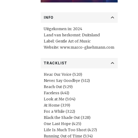
INFO
Uitgekomen in: 2024
Land van herkomst: Duitsland
Label:
Gentle Art of Music
Website:
www.marco-gluehmann.com
TRACKLIST
Hear Our Voice (5:20)
Never Say Goodbye (5:12)
Reach Out (5:29)
Faceless (4:41)
Look at Me (5:04)
At Home (3:39)
For a While (3:22)
Black the Shade Out (3:28)
One Last Hope (4:25)
Life Is Much Too Short (4:27)
Running Out of Time (5:34)