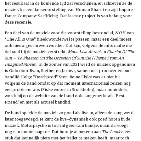
het resultaat in de komende tijd zal verschijnen, en schreven ze de
muziek bij een dansvoorstelling van Homan Sharifi en zijn Impure
Dance Company: Sacfificing. Dat laatste project is van belang voor
deze recensie.
Een deel van de muziek voor die voorstelling bestond al,
N.O.X.
van
“The All Is One” bleek wonderwel te passen, maar een deel moest
ook nieuw geschreven worden. Dat zijn, volgens de informatie die
de band bij de muziek verstrekt,
Mona Lisa Azrael
en
Chariot Of The
Sun – To Phaeton On The Occasion Of Sunrise (Theme From An
Imagined Movie
). In de zomer van 2021 werd de muziek opgenomen
is Oslo door Ryan, Sæther en Järmyr, samen met producer en oud-
bandlid Helge “Deathprod” Sten. Reine Fiske was er niet bij,
volgens de band omdat op dat moment internationaal reizen nog
een probleem was (Fiske woont in Stockholm), maar inmiddels
wordt hij op de website van de band ook aangemerkt als ‘Best
Friend’ en niet als actueel bandlid.
De band speelde de muziek zo goed als live in, alleen de zang werd
later toegevoegd. Je kunt de live-dynamiek ook goed horen in de
muziek. Motorpsycho is toch al geen tam bandje, maar dit voegt
nog een mooie laag toe. Dat hoor je al meteen aan
The Ladder
, een
stuk dat kennelijk niets met het ballet te maken heeft, maar toch