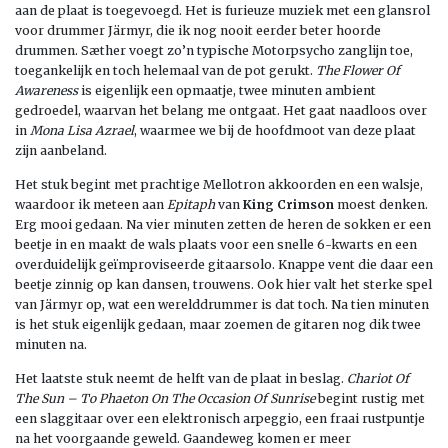
aan de plaat is toegevoegd. Het is furieuze muziek met een glansrol
voor drummer Järmyr, die ik nog nooit eerder beter hoorde
drummen. Sæther voegt zo’n typische Motorpsycho zanglijn toe,
toegankelijk en toch helemaal van de pot gerukt.
The Flower Of
Awareness
is eigenlijk een opmaatje, twee minuten ambient
gedroedel, waarvan het belang me ontgaat. Het gaat naadloos over
in
Mona Lisa Azrael
, waarmee we bij de hoofdmoot van deze plaat
zijn aanbeland.
Het stuk begint met prachtige Mellotron akkoorden en een walsje,
waardoor ik meteen aan
Epitaph
van
King Crimson
moest denken.
Erg mooi gedaan. Na vier minuten zetten de heren de sokken er een
beetje in en maakt de wals plaats voor een snelle 6-kwarts en een
overduidelijk geïmproviseerde gitaarsolo. Knappe vent die daar een
beetje zinnig op kan dansen, trouwens. Ook hier valt het sterke spel
van Järmyr op, wat een werelddrummer is dat toch. Na tien minuten
is het stuk eigenlijk gedaan, maar zoemen de gitaren nog dik twee
minuten na.
Het laatste stuk neemt de helft van de plaat in beslag.
Chariot Of
The Sun – To Phaeton On The Occasion Of Sunrise
begint rustig met
een slaggitaar over een elektronisch arpeggio, een fraai rustpuntje
na het voorgaande geweld. Gaandeweg komen er meer