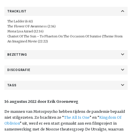
TRACKLIST
The Ladder (6:41)
The Flower OF Awareness (2:14)
Mona Lisa Azrael (12:16)
Chariot Of The Sun – To Phaeton On The Occasion Of Sunrise (Theme From
An Imagined Movie (22:22)
BEZETTING
DISCOGRAFIE
TAGS
16 augustus 2022 door Erik Groeneweg
De mannen van Motorpsycho hebben tijdens de pandemie bepaald
niet stilgezeten. Zo brachten ze “
The All Is One
” en “
Kingdom Of
Oblivion
” uit, werd er een start gemaakt aan een filmproject in
samenwerking met de Noorse theatergroep De Utvalgte, waarvan