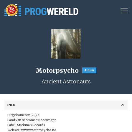
Motorpsycho
Album
Ancient Astronauts
INFO
Uitgekomen in: 2022
Land van herkomst: Noorwegen
Label: Stickman Records
Website:
www.motorpsycho.no