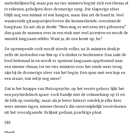
melodielijnen bij, maar pas na vier minuten begint zich een thema af
te tekenen, geholpen door dromerige zang. Die slaperige sfeer
blijft nog een minuut of wat hangen, maar dan zet de band in. Veel
waaierende gitaarpartijen boven die kenmerkende, overstuurde
basgitaar. En net als je denkt: “Nou mag er wel eens iets gebeuren,”
dan gaan de mannen over in een stuk met veel accenten en wordt de
muziek langzaam wilder. Want ja, de zon komt op, he?
De opzwepende rock wordt steeds voller, na 14 minuten denk je
zelfs de invloeden van
Yes
op z’n drukst te herkennen. Dan zakt de
boel helemaal in en wordt er opnieuw langzaam opgebouwd naar
een nieuwe climax, tot we vier minuten voor het einde weer terug
zijn bij de dromerige sfeer van het begin. Een opus met een kop en
een staart, wat wil je nog meer?
Dat is het knappe van Motorpsycho: op het eerste gehoor lijkt het
een psychedelisch space-rock bandje met de volumeknop op 11 en
de blik op oneindig, maar als je beter luistert ontdek je elke keer
weer nieuwe lagen, nieuwe thema’s die onvermijdelijk voortvloeien
uit het voorafgaande. Briljant gedaan, prachtige plaat.
CD:
Vinyl: