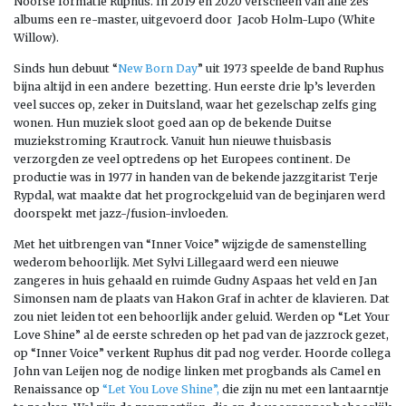
Noorse formatie Ruphus. In 2019 en 2020 verscheen van alle zes
albums een re-master, uitgevoerd door Jacob Holm-Lupo (White
Willow).
Sinds hun debuut “
New Born Day
” uit 1973 speelde de band Ruphus
bijna altijd in een andere bezetting. Hun eerste drie lp’s leverden
veel succes op, zeker in Duitsland, waar het gezelschap zelfs ging
wonen. Hun muziek sloot goed aan op de bekende Duitse
muziekstroming Krautrock. Vanuit hun nieuwe thuisbasis
verzorgden ze veel optredens op het Europees continent. De
productie was in 1977 in handen van de bekende jazzgitarist Terje
Rypdal, wat maakte dat het progrockgeluid van de beginjaren werd
doorspekt met jazz-/fusion-invloeden.
Met het uitbrengen van “Inner Voice” wijzigde de samenstelling
wederom behoorlijk. Met Sylvi Lillegaard werd een nieuwe
zangeres in huis gehaald en ruimde Gudny Aspaas het veld en Jan
Simonsen nam de plaats van Hakon Graf in achter de klavieren. Dat
zou niet leiden tot een behoorlijk ander geluid. Werden op “Let Your
Love Shine” al de eerste schreden op het pad van de jazzrock gezet,
op “Inner Voice” verkent Ruphus dit pad nog verder. Hoorde collega
John van Leijen nog de nodige linken met progbands als Camel en
Renaissance op
“Let You Love Shine”,
die zijn nu met een lantaarntje