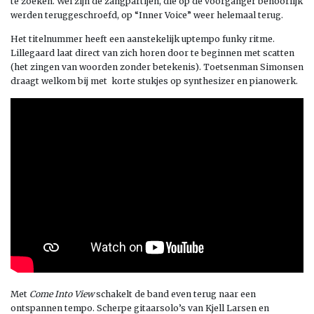
te zoeken. Wel zijn de zangpartijen, die op de voorganger behoorlijk
werden teruggeschroefd, op “Inner Voice” weer helemaal terug.
Het titelnummer heeft een aanstekelijk uptempo funky ritme.
Lillegaard laat direct van zich horen door te beginnen met scatten
(het zingen van woorden zonder betekenis). Toetsenman Simonsen
draagt welkom bij met korte stukjes op synthesizer en pianowerk.
Met
Come Into View
schakelt de band even terug naar een
ontspannen tempo. Scherpe gitaarsolo’s van Kjell Larsen en