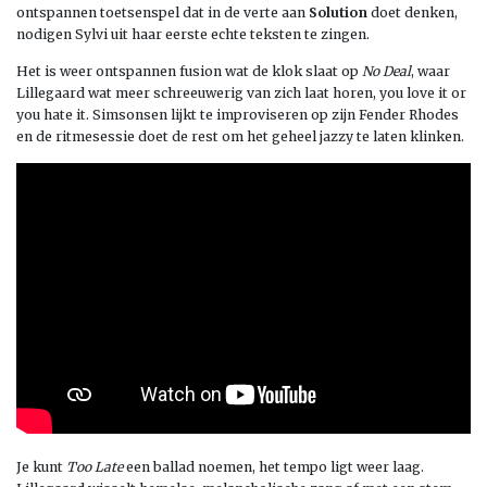
ontspannen toetsenspel dat in de verte aan
Solution
doet denken,
nodigen Sylvi uit haar eerste echte teksten te zingen.
Het is weer ontspannen fusion wat de klok slaat op
No Deal
, waar
Lillegaard wat meer schreeuwerig van zich laat horen, you love it or
you hate it. Simsonsen lijkt te improviseren op zijn Fender Rhodes
en de ritmesessie doet de rest om het geheel jazzy te laten klinken.
Je kunt
Too Late
een ballad noemen, het tempo ligt weer laag.