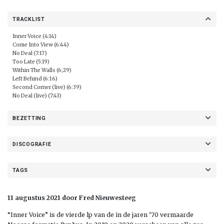
TRACKLIST
Inner Voice (4:14)
Come Into View (6:44)
No Deal (7:17)
Too Late (5:19)
Within The Walls (6;29)
Left Behind (6:16)
Second Corner (live) (6:39)
No Deal (live) (7:43)
BEZETTING
DISCOGRAFIE
TAGS
11 augustus 2021 door Fred Nieuwesteeg
“Inner Voice” is de vierde lp van de in de jaren ’70 vermaarde