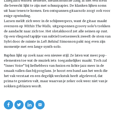
Lillegaard wisselt hemelse, melancholische zang af met een stem
die bewerkt lijkt te zijn met schuurpapier. De klanken lijken soms
uit haar tenen te komen. Een ontspannen gitaarsolo zorgt ook voor
enige opwinding.
Larsen meldt zich weer in de schijnwerpers, want de gitaar maakt
overuren op
Within The Walls
, uitgesponnen groovy solo’s trekken
de aandacht naar zich toe. Het slotakkoord zet alle seinen op rust.
Op een vliegend tapijtje van subtiel toetsenwerk zweeft de stem van
Sylvi door de ruimte in
Left Behind
. Simonson pakt nog even zijn
momentje met een lange synth-solo.
Ruphus lijkt op zoek naar een nieuwe stijl. Ze laten wat meer pop-
elementen toe wat de muziek iets toegankelijker maakt. Toch zal
“Inner Voice” bij liefhebbers van fusion en lichte jazz meer in de
smaak vallen dan bij progfans. Je hoort een band aan het werk die
het vak verstaat en een degelijk werkstuk heeft afgeleverd, dat
prima te genieten valt, maar waarvan je zeker ook weer niet van je
sokken geblazen wordt.