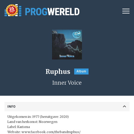
Ruphus
Album
Inner Voice
INFO
Uitgekomen in: 1977 (heruitgave: 2020)
Land van herkomst: Noorwegen
Label: Karisma
Website:
www.facebook.com/thebandruphus/