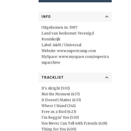
INFO
Uitgekomen in: 1987
Land van herkomst: Verenigd
Koninkrijk
Label: A&M /
Universal
Website:
www.supertramp.com
MySpace:
www.myspace.com/supertra
mparchive
TRACKLIST
It's Alright (5:01)
Not the Moment (4:37)
It Doesn't Matter (4:53)
Where I Stand (3:41)
Free as a Bird (4:23)
I'm Beggin' You (5:30)
You Never Can Tell with Friends (4:18)
Thing for You (4:00)