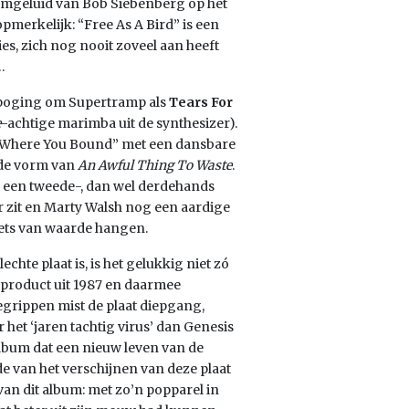
rumgeluid van Bob Siebenberg op het
pmerkelijk: “Free As A Bird” is een
es, zich nog nooit zoveel aan heeft
…
n poging om Supertramp als
Tears For
e
-achtige marimba uit de synthesizer).
 Where You Bound” met een dansbare
n de vorm van
An Awful Thing To Waste
.
et een tweede-, dan wel derdehands
 zit en Marty Walsh nog een aardige
niets van waarde hangen.
hte plaat is, is het gelukkig niet zó
n product uit 1987 en daarmee
grippen mist de plaat diepgang,
het ‘jaren tachtig virus’ dan Genesis
album dat een nieuw leven van de
e van het verschijnen van deze plaat
van dit album: met zo’n popparel in