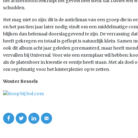
het achterhoofd bekruipt het gevoel heel sterk dat Davies wel 
schudden.
Het mag niet zo zijn: dit is de anticlimax van een groep die in e
en het pas tien jaar later nodig vindt om een middelmatige c
blijken dan helemaal doorslaggevend te zijn. De verrassing dat 
heeft gekregen en totaal is geflopt is natuurlijk klein. Samen
ook dit album acht jaar geleden geremasterd, maar heeft mond
vervallen bij Universal. Voor wie een exemplaar wil hebben: koo
als de platenboer in kwestie er eentje heeft staan. Met als doel
om regelmatig voor het luisterplezier op te zetten.
Wouter Bessels