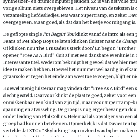
synthesizer- en drumcomputergeluiden. Zo is van het volle d
vorige album niets overgebleven. Het niveau van de teksten is o
verzameling liefdesliedjes. Iets waar Supertramp, en zeker Davi
overgegeven. Maar goed, als dat dan het beetje vooruitgang is
De geflopte single
I’m Beggin’ You
klinkt vanaf de intro als ee
Fears
of
Pet Shop Boys
te laten klinken (luister naar de
Chang
Of klinken nou
The Crusaders
sterk door? En begon “Brother
opener, “Free As A Bird” sluit af met een dansbare evenknie i
Interessante titel. Wederom bekruipt het gevoel dat we hier m
idee te maken hebben. Hoewel het nummer wel aardig in elkaar
gitaarsolo er tegen het einde aan weet toe te voegen, blijft er 
Hoewel menig luisteraar mag vinden dat “Free As A Bird” een slec
slecht gesteld. Daarvoor klinkt de plaat te goed, zeker voor ee
onmiskenbaar een kind van zijn tijd, maar voor Supertramp-be
spanning en afwisseling. De groep is nog erger bevangen door 
onder leiding van Phil Collins. Helemaal als opvolger van een 
groep had kunnen betekenen. Opmerkelijk is dat Davies ten tijd
vertelde dat XTC’s “Skylarking” zijn invloed was bij het maken 