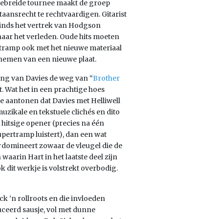
tgebreide tournee maakt de groep
taansrecht te rechtvaardigen. Gitarist
sinds het vertrek van Hodgson
aar het verleden. Oude hits moeten
rtramp ook met het nieuwe materiaal
opnemen van een nieuwe plaat.
ding van Davies de weg van “
Brother
. Wat het in een prachtige hoes
ie aantonen dat Davies met Helliwell
uzikale en tekstuele clichés en dito
 hitsige opener (precies na één
upertramp luistert), dan een wat
domineert zowaar de vleugel die de
aarin Hart in het laatste deel zijn
 dit werkje is volstrekt overbodig.
ck ’n rollroots en die invloeden
uceerd sausje, vol met dunne