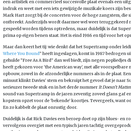
een artistiek en commercieel succesvolle plaat evenals een ui
indruk en weet met een iets gewijzigde muzikale koers zijn bes
Mark Hart zorgt bij de concerten voor de hoge zangstem, die 
ontbreekt. Anderzijds wordt daarmee wel weer teruggekeerd n
gespeeld worden tijdens optredens, maar duidelijk is dat Supe
prima op eigen benen staat. Het is eind 1986 en tijd voor het 
Maar dan keert het tij: wie denkt dat het Supertramp onder lei
Where You Bound
” heeft ingeslagen, komt in 1987 bedrogen uit
gehulde “Free As A Bird” dan wel biedt, zijn negen popliedjes d
heeft gekozen voor ’the American way’, met alle voorspelbare m
opbouw, zowel in de afzonderlijke nummers als in de plaat. Een
minuut klinkt Davies’ stem en bekruipt het gevoel dat je naar S
serieuzer tweede stuk en in het derde nummer
It Doesn’t Matter
sound van Supertramp in de jaren zeventig zoveel glans gaf en w
kopstem opzet voor de ‘bekende’ koortjes. Tevergeefs, want ook
En zo kabbelt de plaat onrustig door.
Duidelijk is dat Rick Davies een beroep doet op zijn blues- en ro
vervolgens overgiet met een typisch jaren tachtig overgeprod