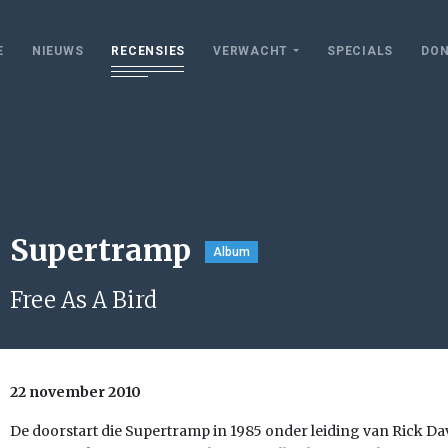
E
NIEUWS
RECENSIES
VERWACHT
SPECIALS
DON
Supertramp
Album
Free As A Bird
22 november 2010
De doorstart die Supertramp in 1985 onder leiding van Rick Dav