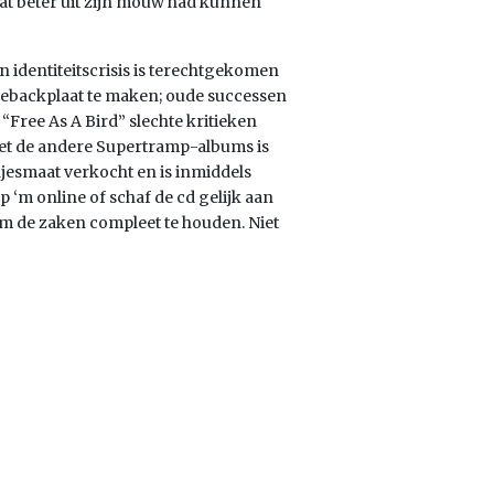
wat beter uit zijn mouw had kunnen
en identiteitscrisis is terechtgekomen
omebackplaat te maken; oude successen
“Free As A Bird” slechte kritieken
 met de andere Supertramp-albums is
jesmaat verkocht en is inmiddels
p ‘m online of schaf de cd gelijk aan
 om de zaken compleet te houden. Niet