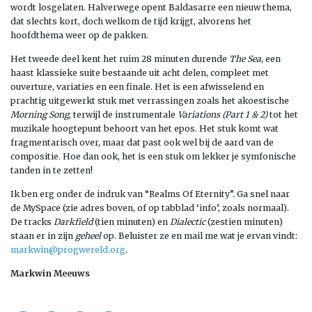
wordt losgelaten. Halverwege opent Baldasarre een nieuw thema,
dat slechts kort, doch welkom de tijd krijgt, alvorens het
hoofdthema weer op de pakken.
Het tweede deel kent het ruim 28 minuten durende
The Sea
, een
haast klassieke suite bestaande uit acht delen, compleet met
ouverture, variaties en een finale. Het is een afwisselend en
prachtig uitgewerkt stuk met verrassingen zoals het akoestische
Morning Song
, terwijl de instrumentale
Variations (Part 1 & 2)
tot het
muzikale hoogtepunt behoort van het epos. Het stuk komt wat
fragmentarisch over, maar dat past ook wel bij de aard van de
compositie. Hoe dan ook, het is een stuk om lekker je symfonische
tanden in te zetten!
Ik ben erg onder de indruk van “Realms Of Eternity”. Ga snel naar
de MySpace (zie adres boven, of op tabblad ‘info’, zoals normaal).
De tracks
Darkfield
(tien minuten) en
Dialectic
(zestien minuten)
staan er in zijn
geheel
op. Beluister ze en mail me wat je ervan vindt:
markwin@progwereld.org
.
Markwin Meeuws