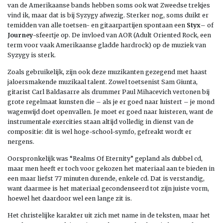
van de Amerikaanse bands hebben soms ook wat Zweedse trekjes
vind ik, maar dat is bij Syzygy afwezig. Sterker nog, soms duikt er
temidden van alle toetsen- en gitaarpartijen spontaan een
Styx
– of
Journey
-sfeertje op. De invloed van AOR (Adult Oriented Rock, een
term voor vaak Amerikaanse gladde hardrock) op de muziek van
Syzygy is sterk.
Zoals gebruikelijk, zijn ook deze muzikanten gezegend met haast
jaloersmakende muzikaal talent. Zowel toetsenist Sam Giunta,
gitarist Carl Baldasarre als drummer Paul Mihacevich vertonen bij
grote regelmaat kunsten die – als je er goed naar luistert – je mond
wagenwijd doet openvallen. Je moet er goed naar luisteren, want de
instrumentale exercities staan altijd volledig in dienst van de
compositie: dit is wel hoge-school-symfo, gefreakt wordt er
nergens.
Oorspronkelijk was “Realms Of Eternity” gepland als dubbel cd,
maar men heeft er toch voor gekozen het materiaal aan te bieden in
een maar liefst 77 minuten durende, enkele cd. Dat is verstandig,
want daarmee is het materiaal gecondenseerd tot zijn juiste vorm,
hoewel het daardoor wel een lange zit is.
Het christelijke karakter uit zich met name in de teksten, maar het