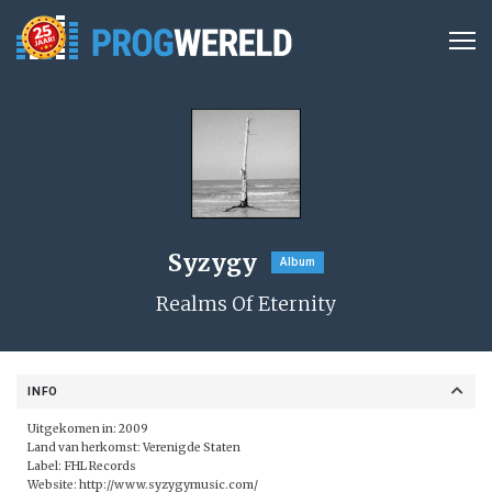
Syzygy
Album
Realms Of Eternity
INFO
Uitgekomen in: 2009
Land van herkomst: Verenigde Staten
Label: FHL Records
Website:
http://www.syzygymusic.com/