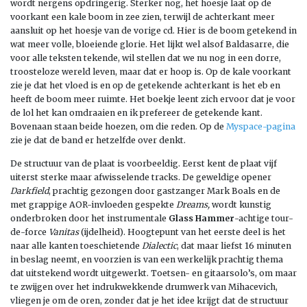
wordt nergens opdringerig. Sterker nog, het hoesje laat op de
voorkant een kale boom in zee zien, terwijl de achterkant meer
aansluit op het hoesje van de vorige cd. Hier is de boom getekend in
wat meer volle, bloeiende glorie. Het lijkt wel alsof Baldasarre, die
voor alle teksten tekende, wil stellen dat we nu nog in een dorre,
troosteloze wereld leven, maar dat er hoop is. Op de kale voorkant
zie je dat het vloed is en op de getekende achterkant is het eb en
heeft de boom meer ruimte. Het boekje leent zich ervoor dat je voor
de lol het kan omdraaien en ik prefereer de getekende kant.
Bovenaan staan beide hoezen, om die reden. Op de
Myspace-pagina
zie je dat de band er hetzelfde over denkt.
De structuur van de plaat is voorbeeldig. Eerst kent de plaat vijf
uiterst sterke maar afwisselende tracks. De geweldige opener
Darkfield
, prachtig gezongen door gastzanger Mark Boals en de
met grappige AOR-invloeden gespekte
Dreams,
wordt kunstig
onderbroken door het instrumentale
Glass Hammer
-achtige tour-
de-force
Vanitas
(ijdelheid). Hoogtepunt van het eerste deel is het
naar alle kanten toeschietende
Dialectic
, dat maar liefst 16 minuten
in beslag neemt, en voorzien is van een werkelijk prachtig thema
dat uitstekend wordt uitgewerkt. Toetsen- en gitaarsolo’s, om maar
te zwijgen over het indrukwekkende drumwerk van Mihacevich,
vliegen je om de oren, zonder dat je het idee krijgt dat de structuur