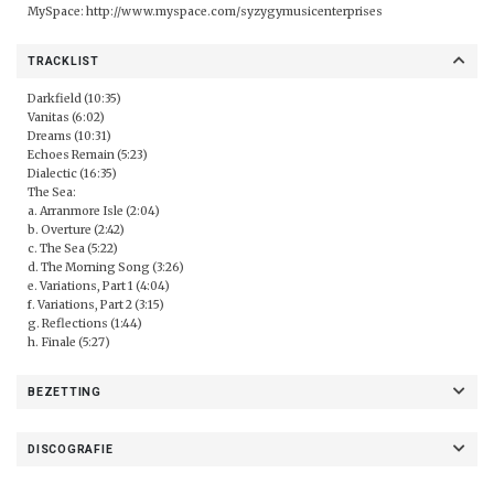
MySpace:
http://www.myspace.com/syzygymusicenterprises
TRACKLIST
Darkfield (10:35)
Vanitas (6:02)
Dreams (10:31)
Echoes Remain (5:23)
Dialectic (16:35)
The Sea:
a. Arranmore Isle (2:04)
b. Overture (2:42)
c. The Sea (5:22)
d. The Morning Song (3:26)
e. Variations, Part 1 (4:04)
f. Variations, Part 2 (3:15)
g. Reflections (1:44)
h. Finale (5:27)
BEZETTING
DISCOGRAFIE