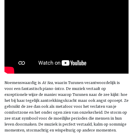
Noemenswaardig is
At Sea
, waarin Turunen verantwoordelijk is
voor een fantastisch piano-intro. De muziek vertaalt op
exceptionele wijze de manier waarop Turunen naar de zee kijkt: hoe
het bij haar tegelijk aantrekkingskracht maar ook angst oproept. Ze
gebruikt de zee dan ook als metafoor voor het verlaten van je
comfortzone en het onder ogen zien van onzekerheid. De storm op
zee staat symbool voor de moeilijke periodes die mensen in hun
leven doormaken. De muziek is perfect vertaald, kalm op sommige
momenten, stormachtig en wispelturig op andere momenten.