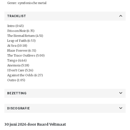
Genre: symfonische metal
TRACKLIST
Intro (0:45)
Frisson Noir (6:35)
The Eternal Return (4:51)
Leap of Faith (6:53)
At Sea (10:18)
Blaze Forever (6:31)
The Trace Outlives (5:00)
Tango (4:46)
Anemoia (5:18)
I Don't Care (5:26)
Against the Odds (6:27)
Outro (1:05)
BEZETTING
DISCOGRAFIE
30 juni 2026 door Ruard Veltmaat