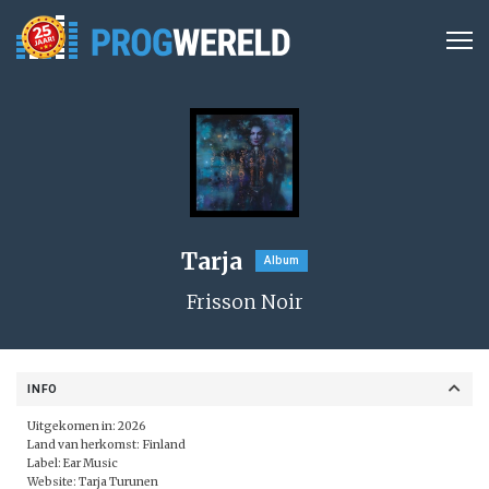
Tarja
Album
Frisson Noir
INFO
Uitgekomen in: 2026
Land van herkomst: Finland
Label:
Ear Music
Website:
Tarja Turunen