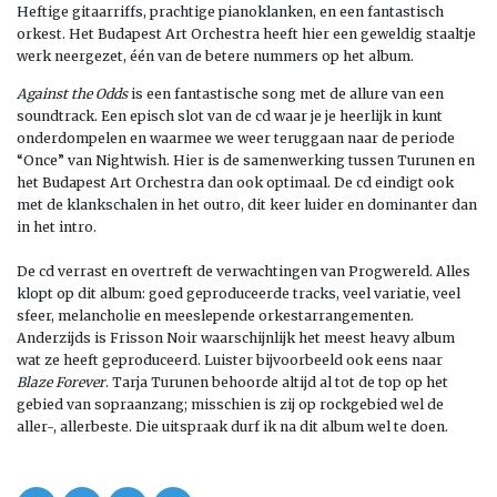
Heftige gitaarriffs, prachtige pianoklanken, en een fantastisch
orkest. Het Budapest Art Orchestra heeft hier een geweldig staaltje
werk neergezet, één van de betere nummers op het album.
Against the Odds
is een fantastische song met de allure van een
soundtrack. Een episch slot van de cd waar je je heerlijk in kunt
onderdompelen en waarmee we weer teruggaan naar de periode
“Once” van Nightwish. Hier is de samenwerking tussen Turunen en
het Budapest Art Orchestra dan ook optimaal. De cd eindigt ook
met de klankschalen in het outro, dit keer luider en dominanter dan
in het intro.
De cd verrast en overtreft de verwachtingen van Progwereld. Alles
klopt op dit album: goed geproduceerde tracks, veel variatie, veel
sfeer, melancholie en meeslepende orkestarrangementen.
Anderzijds is Frisson Noir waarschijnlijk het meest heavy album
wat ze heeft geproduceerd. Luister bijvoorbeeld ook eens naar
Blaze Forever
. Tarja Turunen behoorde altijd al tot de top op het
gebied van sopraanzang; misschien is zij op rockgebied wel de
aller-, allerbeste. Die uitspraak durf ik na dit album wel te doen.