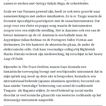
samen te werken met György Gulyás Nagy, de orkestleider.
Zoals we van Turunen gewend zijn, heeft ze ook weer gezocht naar
samenwerkingen met andere muzikanten. Zo is er
Tango
, waarin de
formatie Apocalyptica participeert met de snaarinstrumenten. Dat
zorgt voor een vlotte en poppy song waarin de instrumenten
zorgen voor een stijlvolle invulling. Het is daarmee ook een van de
betere nummers op de cd.
Anemoia
is een ballade waar de
Argentijnse Julian Bedmar en de Portugees Valter Freitas aan
deelnemen. De één hanteert de akoestische gitaar, de ander de
elektronische cello. Ook haar voormalige collega bij Nightwish
Marko Hietala verleent zijn medewerking; hij verschijnt in het heavy
Leap Of Faith
.
Bijzonder is
The Trace Outlives
, waarin Sayo Komada een
fantastische toevoeging brengt met een bijzonder instrument dat in
mijn optiek nog nooit op deze site is besproken. Komada is een
internationaal bekende Japanse shamisen-speelster, beroemd om
haar unieke ’tweetalige’ beheersing van zowel de traditionele
Tsugaru- als Nagauta-stijlen. Ze werd bekend op social media
doordat ze veel iconische gitaarrifs van westerse rockbands op het
driesnarige instrument naspeelde.