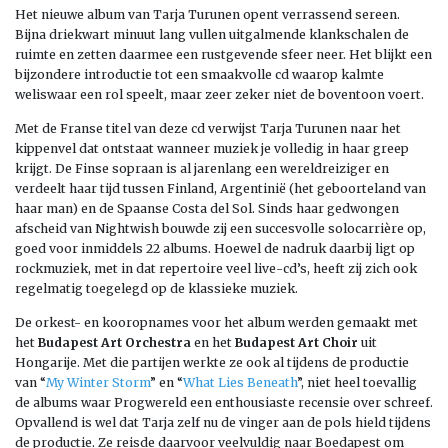
Het nieuwe album van Tarja Turunen opent verrassend sereen.
Bijna driekwart minuut lang vullen uitgalmende klankschalen de
ruimte en zetten daarmee een rustgevende sfeer neer. Het blijkt een
bijzondere introductie tot een smaakvolle cd waarop kalmte
weliswaar een rol speelt, maar zeer zeker niet de boventoon voert.
Met de Franse titel van deze cd verwijst Tarja Turunen naar het
kippenvel dat ontstaat wanneer muziek je volledig in haar greep
krijgt. De Finse sopraan is al jarenlang een wereldreiziger en
verdeelt haar tijd tussen Finland, Argentinië (het geboorteland van
haar man) en de Spaanse Costa del Sol. Sinds haar gedwongen
afscheid van Nightwish bouwde zij een succesvolle solocarrière op,
goed voor inmiddels 22 albums. Hoewel de nadruk daarbij ligt op
rockmuziek, met in dat repertoire veel live-cd’s, heeft zij zich ook
regelmatig toegelegd op de klassieke muziek.
De orkest- en kooropnames voor het album werden gemaakt met
het
Budapest Art Orchestra
en het
Budapest Art Choir
uit
Hongarije. Met die partijen werkte ze ook al tijdens de productie
van “
My Winter Storm
” en “
What Lies Beneath
”, niet heel toevallig
de albums waar Progwereld een enthousiaste recensie over schreef.
Opvallend is wel dat Tarja zelf nu de vinger aan de pols hield tijdens
de productie. Ze reisde daarvoor veelvuldig naar Boedapest om