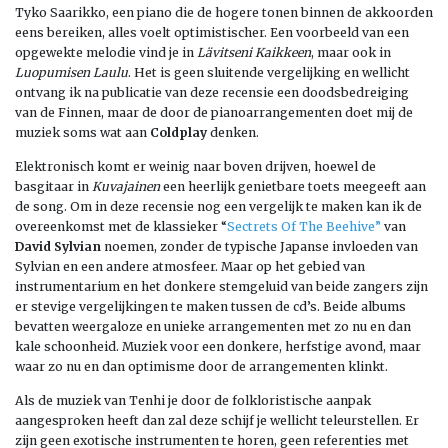
Tyko Saarikko, een piano die de hogere tonen binnen de akkoorden
eens bereiken, alles voelt optimistischer. Een voorbeeld van een
opgewekte melodie vind je in
Lävitseni Kaikkeen
, maar ook in
Luopumisen Laulu
. Het is geen sluitende vergelijking en wellicht
ontvang ik na publicatie van deze recensie een doodsbedreiging
van de Finnen, maar de door de pianoarrangementen doet mij de
muziek soms wat aan
Coldplay
denken.
Elektronisch komt er weinig naar boven drijven, hoewel de
basgitaar in
Kuvajainen
een heerlijk genietbare toets meegeeft aan
de song. Om in deze recensie nog een vergelijk te maken kan ik de
overeenkomst met de klassieker “
Sectrets Of The Beehive”
van
David Sylvian
noemen, zonder de typische Japanse invloeden van
Sylvian en een andere atmosfeer. Maar op het gebied van
instrumentarium en het donkere stemgeluid van beide zangers zijn
er stevige vergelijkingen te maken tussen de cd’s. Beide albums
bevatten weergaloze en unieke arrangementen met zo nu en dan
kale schoonheid. Muziek voor een donkere, herfstige avond, maar
waar zo nu en dan optimisme door de arrangementen klinkt.
Als de muziek van Tenhi je door de folkloristische aanpak
aangesproken heeft dan zal deze schijf je wellicht teleurstellen. Er
zijn geen exotische instrumenten te horen, geen referenties met