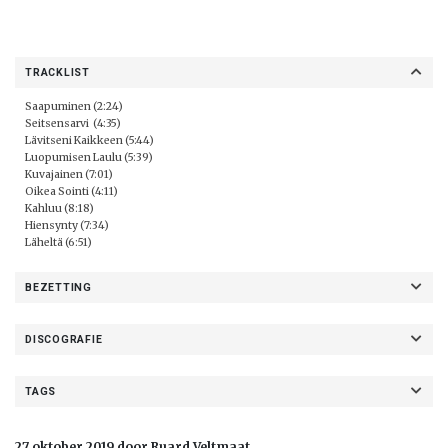
TRACKLIST
Saapuminen (2:24)
Seitsensarvi (4:35)
Lävitseni Kaikkeen (5:44)
Luopumisen Laulu (5:39)
Kuvajainen (7:01)
Oikea Sointi (4:11)
Kahluu (8:18)
Hiensynty (7:34)
Läheltä (6:51)
BEZETTING
DISCOGRAFIE
TAGS
27 oktober 2019 door Ruard Veltmaat