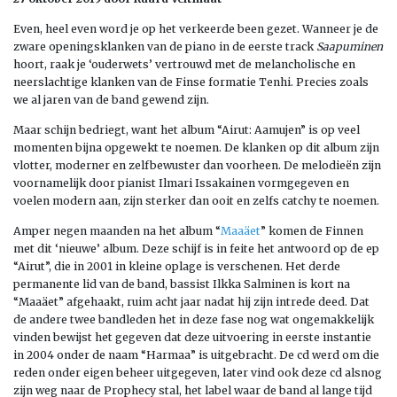
Even, heel even word je op het verkeerde been gezet. Wanneer je de
zware openingsklanken van de piano in de eerste track
Saapuminen
hoort, raak je ‘ouderwets’ vertrouwd met de melancholische en
neerslachtige klanken van de Finse formatie Tenhi. Precies zoals
we al jaren van de band gewend zijn.
Maar schijn bedriegt, want het album “Airut: Aamujen” is op veel
momenten bijna opgewekt te noemen. De klanken op dit album zijn
vlotter, moderner en zelfbewuster dan voorheen. De melodieën zijn
voornamelijk door pianist Ilmari Issakainen vormgegeven en
voelen modern aan, zijn sterker dan ooit en zelfs catchy te noemen.
Amper negen maanden na het album “
Maaäet
” komen de Finnen
met dit ‘nieuwe’ album. Deze schijf is in feite het antwoord op de ep
“Airut”, die in 2001 in kleine oplage is verschenen. Het derde
permanente lid van de band, bassist Ilkka Salminen is kort na
“Maaäet” afgehaakt, ruim acht jaar nadat hij zijn intrede deed. Dat
de andere twee bandleden het in deze fase nog wat ongemakkelijk
vinden bewijst het gegeven dat deze uitvoering in eerste instantie
in 2004 onder de naam “Harmaa” is uitgebracht. De cd werd om die
reden onder eigen beheer uitgegeven, later vind ook deze cd alsnog
zijn weg naar de Prophecy stal, het label waar de band al lange tijd