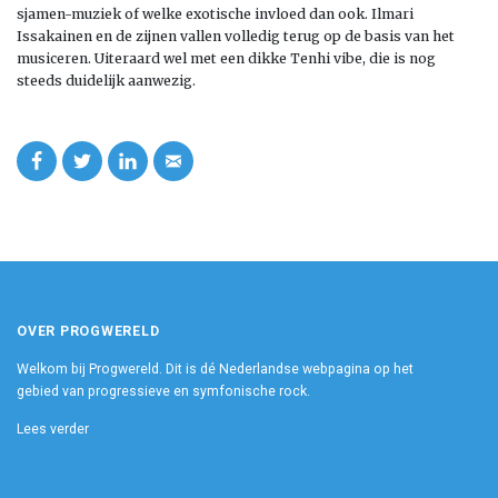
sjamen-muziek of welke exotische invloed dan ook. Ilmari
Issakainen en de zijnen vallen volledig terug op de basis van het
musiceren. Uiteraard wel met een dikke Tenhi vibe, die is nog
steeds duidelijk aanwezig.
OVER PROGWERELD
Welkom bij Progwereld. Dit is dé Nederlandse webpagina op het
gebied van progressieve en symfonische rock.
Lees verder