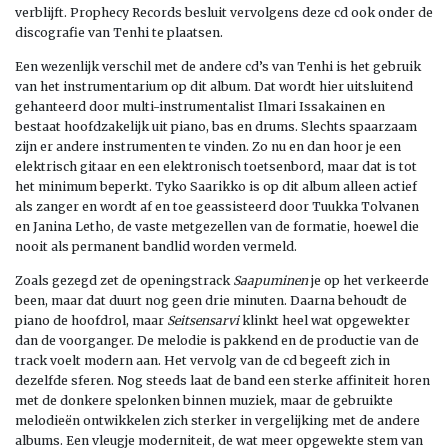
verblijft. Prophecy Records besluit vervolgens deze cd ook onder de
discografie van Tenhi te plaatsen.
Een wezenlijk verschil met de andere cd’s van Tenhi is het gebruik
van het instrumentarium op dit album. Dat wordt hier uitsluitend
gehanteerd door multi-instrumentalist Ilmari Issakainen en
bestaat hoofdzakelijk uit piano, bas en drums. Slechts spaarzaam
zijn er andere instrumenten te vinden. Zo nu en dan hoor je een
elektrisch gitaar en een elektronisch toetsenbord, maar dat is tot
het minimum beperkt. Tyko Saarikko is op dit album alleen actief
als zanger en wordt af en toe geassisteerd door Tuukka Tolvanen
en Janina Letho, de vaste metgezellen van de formatie, hoewel die
nooit als permanent bandlid worden vermeld.
Zoals gezegd zet de openingstrack
Saapuminen
je op het verkeerde
been, maar dat duurt nog geen drie minuten. Daarna behoudt de
piano de hoofdrol, maar
Seitsensarvi
klinkt heel wat opgewekter
dan de voorganger. De melodie is pakkend en de productie van de
track voelt modern aan. Het vervolg van de cd begeeft zich in
dezelfde sferen. Nog steeds laat de band een sterke affiniteit horen
met de donkere spelonken binnen muziek, maar de gebruikte
melodieën ontwikkelen zich sterker in vergelijking met de andere
albums. Een vleugje moderniteit, de wat meer opgewekte stem van