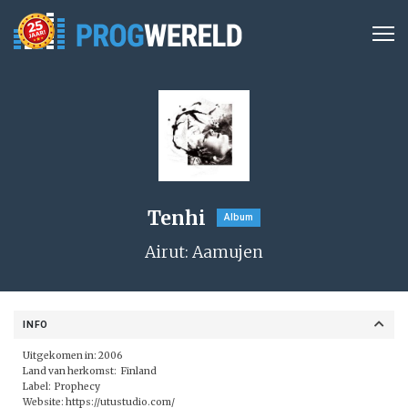
Tenhi
Album
Airut: Aamujen
INFO
Uitgekomen in: 2006
Land van herkomst: Finland
Label:
Prophecy
Website:
https://utustudio.com/