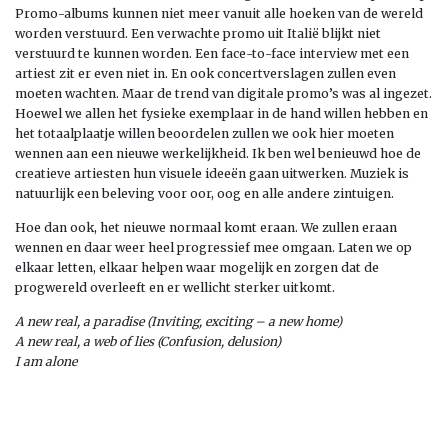
Promo-albums kunnen niet meer vanuit alle hoeken van de wereld
worden verstuurd. Een verwachte promo uit Italië blijkt niet
verstuurd te kunnen worden. Een face-to-face interview met een
artiest zit er even niet in. En ook concertverslagen zullen even
moeten wachten. Maar de trend van digitale promo’s was al ingezet.
Hoewel we allen het fysieke exemplaar in de hand willen hebben en
het totaalplaatje willen beoordelen zullen we ook hier moeten
wennen aan een nieuwe werkelijkheid. Ik ben wel benieuwd hoe de
creatieve artiesten hun visuele ideeën gaan uitwerken. Muziek is
natuurlijk een beleving voor oor, oog en alle andere zintuigen.
Hoe dan ook, het nieuwe normaal komt eraan. We zullen eraan
wennen en daar weer heel progressief mee omgaan. Laten we op
elkaar letten, elkaar helpen waar mogelijk en zorgen dat de
progwereld overleeft en er wellicht sterker uitkomt.
A new real, a paradise (Inviting, exciting – a new home)
A new real, a web of lies (Confusion, delusion)
I am alone