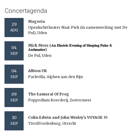
Concertagenda
Magoria
29
Openluchttheater Naat Piek (in samenwerking met De
AUG
Pul), Uden
Mick Moss (𝐀𝐧 𝐄𝐥𝐞𝐜𝐭𝐫𝐢𝐜 𝐄𝐯𝐞𝐧𝐢𝐧𝐠 𝐨𝐟 𝐒𝐥𝐞𝐞𝐩𝐢𝐧𝐠 𝐏𝐮𝐥𝐬𝐞 &
04
𝐀𝐧𝐭𝐢𝐦𝐚𝐭𝐭𝐞𝐫)
SEP
De Pul, Uden
04
Albion UK
Parkvilla, Alphen aan den Rijn
SEP
09
The Samurai Of Prog
Poppodium Boerderij, Zoetermeer
SEP
10
Colin Edwin and John Wesley’s VOYAGE 35
TivoliVredenburg, Utrecht
SEP