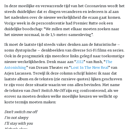
In deze moeilijke en verwarrende tijd van het Coronavirus wordt het
steeds duidelijker dat er dingen veranderen en iedereen is al aan
het nadenken over de nieuwe werkelijkheid die eraan gaat komen.
Vorige week in de persconferentie had Premier Rutte ook een
duidelijke boodschap: “We zullen met elkaar moeten zoeken naar
het nieuwe normaal, in de 1,5-meter-samenleving”.
Ik moet de laatste tijd steeds vaker denken aan de futuristische –
soms dystopische – denkbeelden van diverse Sci-Fi films en series.
Ook in de progmuziek zijn meerdere links gelegd naar toekomstige
nieuwe werkelijkheden. Denk maar aan “
2112
” van Rush, “
The
Astonishing
” van Dream Theater en “
Lost In The New Real
” van
Arjen Lucassen. Terwijl ik deze column schrijf luister ik naar dat
laatste album en de teksten (zie cursieve quotes) lijken geschreven
te zijn voor deze situatie waarin we ons allen bevinden. Met name
de teksten van
Don’t Switch Me Off
zijn erg confronterend, als we
erover na moeten denken welke moeilijke keuzen we wellicht op
korte termijn moeten maken:
Don’t switch me off
I’m not sleepy
I’ll stay with you