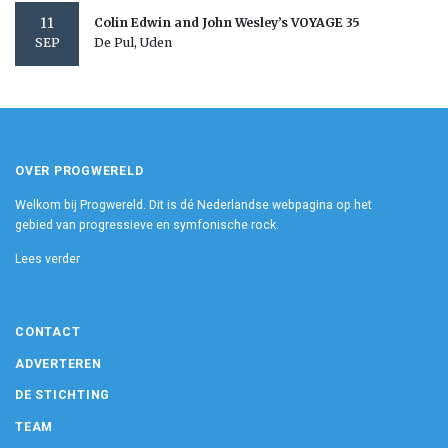
11
Colin Edwin and John Wesley’s VOYAGE 35
De Pul, Uden
SEP
OVER PROGWERELD
Welkom bij Progwereld. Dit is dé Nederlandse webpagina op het
gebied van progressieve en symfonische rock.
Lees verder
CONTACT
ADVERTEREN
DE STICHTING
TEAM