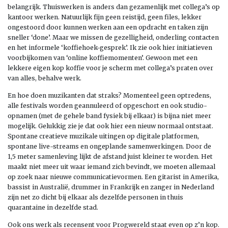
belangrijk. Thuiswerken is anders dan gezamenlijk met collega’s op
kantoor werken. Natuurlijk fijn geen reistijd, geen files, lekker
ongestoord door kunnen werken aan een opdracht en taken zijn
sneller ‘done’. Maar we missen de gezelligheid, onderling contacten
en het informele ‘koffiehoek-gesprek’. Ik zie ook hier initiatieven
voorbijkomen van ‘online koffiemomenten’. Gewoon met een
lekkere eigen kop koffie voor je scherm met collega’s praten over
van alles, behalve werk.
En hoe doen muzikanten dat straks? Momenteel geen optredens,
alle festivals worden geannuleerd of opgeschort en ook studio-
opnamen (met de gehele band fysiek bij elkaar) is bijna niet meer
mogelijk. Gelukkig zie je dat ook hier een nieuw normaal ontstaat.
Spontane creatieve muzikale uitingen op digitale platformen,
spontane live-streams en ongeplande samenwerkingen. Door de
1,5 meter samenleving lijkt de afstand juist kleiner te worden. Het
maakt niet meer uit waar iemand zich bevindt, we moeten allemaal
op zoek naar nieuwe communicatievormen. Een gitarist in Amerika,
bassist in Australië, drummer in Frankrijk en zanger in Nederland
zijn net zo dicht bij elkaar als dezelfde personen in thuis
quarantaine in dezelfde stad.
Ook ons werk als recensent voor Progwereld staat even op z’n kop.