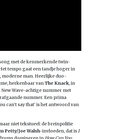
song met de kenmerkende twin-
Het tempo gaat een tandje hoger in
e, moderne man. Heerlijke duo-
tme, herkenbaar van
The Knack
, in
dit New Wave-achtige nummer met
voorafgaande nummer. Een prima
can’t say that’ is het antwoord van
maar niet tekstueel: de breinpolitie
m Petty/Joe Walsh-
invloeden, dat is
I
ge drums domineren in
How Can You