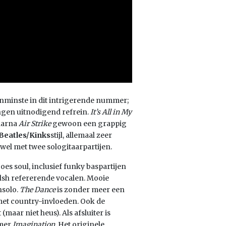
minste in dit intrigerende nummer;
ngen uitnodigend refrein.
It’s All in My
Waarna
Air Strike
gewoon een grappig
Beatles/Kinks
stijl, allemaal zeer
wel met twee sologitaarpartijen.
oes soul, inclusief funky baspartijen
alsh refererende vocalen. Mooie
hsolo.
The Dance
is zonder meer een
 met country-invloeden. Ook de
maar niet heus). Als afsluiter is
mmer
Imagination
. Het originele