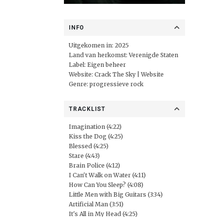
INFO
Uitgekomen in: 2025
Land van herkomst: Verenigde Staten
Label:
Eigen beheer
Website:
Crack The Sky | Website
Genre: progressieve rock
TRACKLIST
Imagination (4:22)
Kiss the Dog (4:25)
Blessed (4:25)
Stare (4:43)
Brain Police (4:12)
I Can't Walk on Water (4:11)
How Can You Sleep? (4:08)
Little Men with Big Guitars (3:34)
Artificial Man (3:51)
It's All in My Head (4:25)