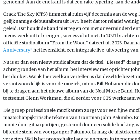
genoemd. Aan de ene kant is dat een rake typering, aan de ande
Crack The Sky (CTS) timmert al ruim vijf decennia aan de weg.
gelijknamige debuutalbum uit 1975 heeft dat tot relatief weini
geleid. Dat houdt de band niet tegen om met onverminderd en
nieuw werk uit te brengen, succesvol of niet. In 2021 brachten
officiële studioalbum “From the Wood” dateert uit 2023. Daarn
Anniversary”
het levenslicht, een integrale live-uitvoering van
Nu is er dan een nieuw studioalbum dat de titel “Blessed” draag
achtergronden van het album, het interview met oprichter John
het donker. Wat ik hier wel kan vertellen is dat dezelfde bezetti
verantwoordelijk is voor de muziek, minus Bill Hubauer die d
bij te dragen aan het nieuwe album van de Neal Morse Band. 
toetsenist Glenn Workman, die al eerder voor CTS werkzaam w
Die groep professionele muzikanten zorgt voor een fijne muz
maatschappijkritische teksten van frontman John Palumbo. Er zi
mooie duo-gitaarpartijen, gesteund door een solide backing v
bijtende stem van voorganger Palumbo. Ik mag de uitstekende
vergeten. Wel is het proggehalte laag te noemen, in toenemen