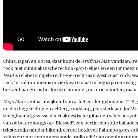
China, Japan en Korea, daar komt de
Artificial Man
vandaan. Ten
rock met minimalistische techno-pop trekjes en een tot meezi
Head
is relatief simpele recht-toe-recht-aan West coast rock. 
rock ‘n’ rollnummer is in vierkwartsmaat in begin jaren zestig
herkenbaar. Het is het kortste nummer, net drie minuten, maar 
Mojo Man
is totaal afwijkend van al het eerder gebodene; CTS g
en dito begeleiding en achtergrondzang, plus sterk aan Joe W
slidegitaar afgewisseld met akoestische gitaar en scherpe synt
van de betere songs op “Blessed”, een beetje een softe ballade
teksten zijn minder bijtend, eerder liefdevol; Palumbo goes soft (
gekozen voor een zogenaamde ‘radio edit’ van openingsnu