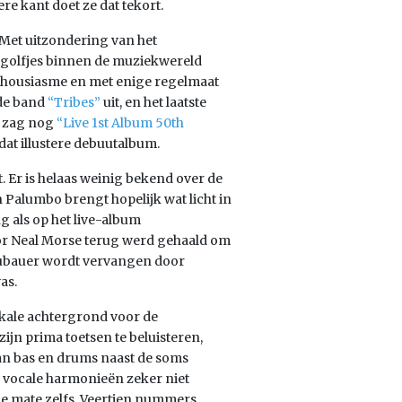
re kant doet ze dat tekort.
 Met uitzondering van het
g golfjes binnen de muziekwereld
thousiasme en met enige regelmaat
 de band
“Tribes”
uit, en het laatste
a zag nog
“Live 1st Album 50th
 dat illustere debuutalbum.
t. Er is helaas weinig bekend over de
 Palumbo brengt hopelijk wat licht in
ng als op het live-album
oor Neal Morse terug werd gehaald om
Hubauer wordt vervangen door
as.
ikale achtergrond voor de
jn prima toetsen te beluisteren,
an bas en drums naast de soms
 vocale harmonieën zeker niet
de mate zelfs. Veertien nummers