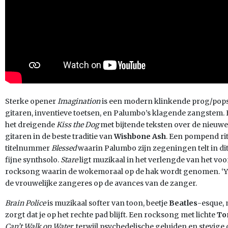
Sterke opener
Imagination
is een modern klinkende prog/pop
gitaren, inventieve toetsen, en Palumbo’s klagende zangstem. 
het dreigende
Kiss the Dog
met bijtende teksten over de nieuw
gitaren in de beste traditie van
Wishbone Ash
. Een pompend ri
titelnummer
Blessed
waarin Palumbo zijn zegeningen telt in 
fijne synthsolo.
Stare
ligt muzikaal in het verlengde van het 
rocksong waarin de wokemoraal op de hak wordt genomen. ‘You 
de vrouwelijke zangeres op de avances van de zanger.
Brain Police
is muzikaal softer van toon, beetje
Beatles
-esque, 
zorgt dat je op het rechte pad blijft. Een rocksong met lichte
To
Can’t Walk on Water
, terwijl psychedelische geluiden en stevi