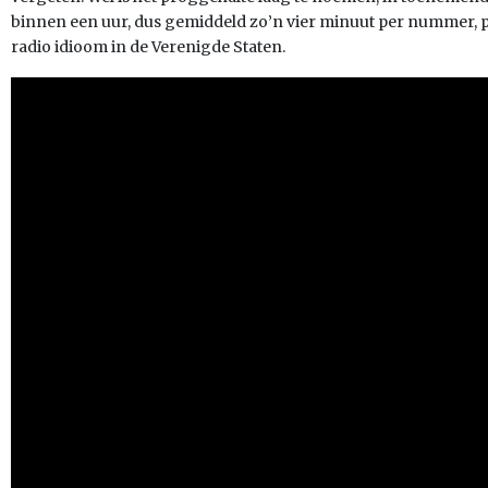
binnen een uur, dus gemiddeld zo’n vier minuut per nummer, p
radio idioom in de Verenigde Staten.