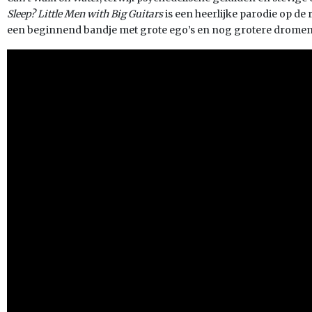
Sleep? Little Men with Big Guitars
is een heerlijke parodie op de
een beginnend bandje met grote ego’s en nog grotere dromen