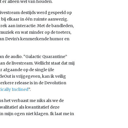
 er alleen wel van houden.
 livestream destijds werd gespeeld op
 bij elkaar in één ruimte aanwezig.
brek aan interactie. Met de bandleden,
 muziek en wat minder op de toeters,
l van Devin’s kenmerkende humor en
an de audio. “Galactic Quarantine”
 de livestream. Wellicht staat dat mij
ar afgaande op de single (de
deOut is vrijgegeven, kan ik veilig
erkere release is in de Devolution
ically Inclined
”.
 het verbaast me niks als we de
alitatief als kwantitatief deze
n mijn ogen niet klagen. Ik laat me in