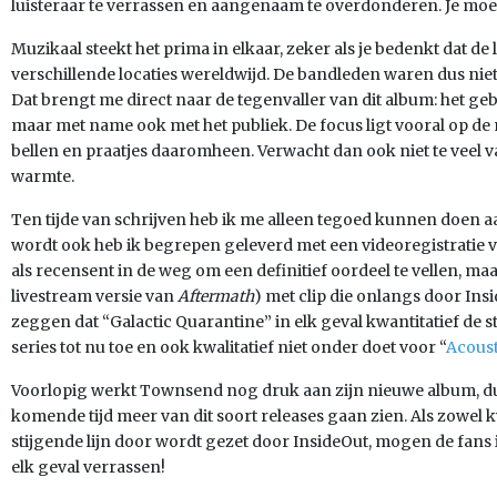
luisteraar te verrassen en aangenaam te overdonderen. Je moet
Muzikaal steekt het prima in elkaar, zeker als je bedenkt dat de
verschillende locaties wereldwijd. De bandleden waren dus niet
Dat brengt me direct naar de tegenvaller van dit album: het ge
maar met name ook met het publiek. De focus ligt vooral op de
bellen en praatjes daaromheen. Verwacht dan ook niet te vee
warmte.
Ten tijde van schrijven heb ik me alleen tegoed kunnen doen a
wordt ook heb ik begrepen geleverd met een videoregistratie van
als recensent in de weg om een definitief oordeel te vellen, ma
livestream versie van
Aftermath
) met clip die onlangs door Insi
zeggen dat “Galactic Quarantine” in elk geval kwantitatief de st
series tot nu toe en ook kwalitatief niet onder doet voor “
Acoust
Voorlopig werkt Townsend nog druk aan zijn nieuwe album, dus
komende tijd meer van dit soort releases gaan zien. Als zowel kw
stijgende lijn door wordt gezet door InsideOut, mogen de fans i
elk geval verrassen!