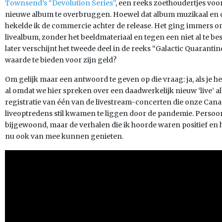
Townsend’s “Devolution Series”
, een reeks zoethoudertjes voo
nieuwe album te overbruggen. Hoewel dat album muzikaal en qu
hekelde ik de commercie achter de release. Het ging immers o
livealbum, zonder het beeldmateriaal en tegen een niet al te b
later verschijnt het tweede deel in de reeks “Galactic Quaranti
waarde te bieden voor zijn geld?
Om gelijk maar een antwoord te geven op die vraag: ja, als je het
al omdat we hier spreken over een daadwerkelijk nieuw ‘live’ a
registratie van één van de livestream-concerten die onze Cana
liveoptredens stil kwamen te liggen door de pandemie. Persoonl
bijgewoond, maar de verhalen die ik hoorde waren positief en he
nu ook van mee kunnen genieten.