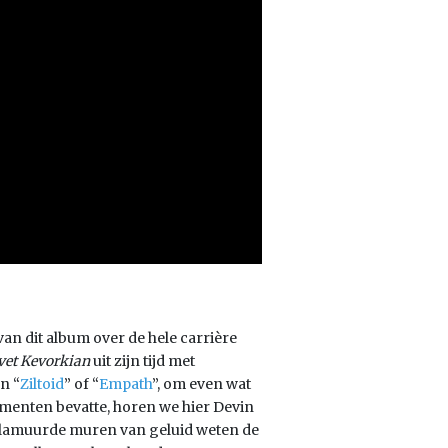
t van dit album over de hele carrière
vet Kevorkian
uit zijn tijd met
n “
Ziltoid
” of “
Empath
”, om even wat
menten bevatte, horen we hier Devin
plamuurde muren van geluid weten de