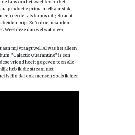
r de fans om het wachten op het
a productie prima in elkaar stak,
m een eerder als bonus uitgebracht
escheiden prijs. Zo’n drie maanden
ne”. Weet deze dan wel wat meer
 aan mij vraagt wel. Al was het alleen
lbum. “Galactic Quarantine” is een
dese vriend heeft gegeven toen alle
ijk heb ik die stream niet
t is fijn dat ook mensen zoals ik hier