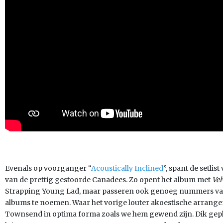
Evenals op voorganger “
Acoustically Inclined
”, spant de setlis
van de prettig gestoorde Canadees. Zo opent het album met
Vel
Strapping Young Lad, maar passeren ook genoeg nummers va
albums te noemen. Waar het vorige louter akoestische arrange
Townsend in optima forma zoals we hem gewend zijn. Dik ge