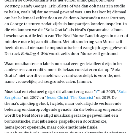
Gezien de Covid-situatie was het echter onmogelijk om Mike
Portnoy, Randy George, Eric Gilette of wie dan ook naar zijn studio
te halen, zoals hij dat normaal gewend was. Dus besloot hij ditmaal
om het helemaal zelf te doen en de demo-bestanden naar Portnoy
en George te sturen zodat zij thuis hun partijen konden inspelen. In
die zin kunnen we dit “Sola Gratia” als Neal’s Quarantaine-album
beschouwen. Alle leden van The Neal Morse Band dragen in meer of
mindere mate bij aan dit album. Met uitzondering van Morse zelf
heeft ditmaal niemand compositorische of zangbijdragen geleverd.
De track
Building A Wall
wordt zelfs door Morse zelf gedrumd.
Waar muzikanten en labels normaal zeer gedetailleerd zijn in het
aanleveren van credits, moet ik helaas constateren dat op “Sola
Gratia” niet wordt vermeld wie verantwoordelijk is voor de, met
name vrouwelijke, achtergrondvocalen. Jammer.
Muzikaal en tekstueel grijpt dit album terug naar “
?
” uit 2005, “
Sola
Scriptura
” uit 2007 en “
Jesus Christ: The Exorcist
” uit 2019. De
thema’s zijn diep geloof, twijfels, maar ook altijd de verlossende
bekering en daaropvolgende genade. En die bekering en genade
wordt bij Neal Morse altijd muzikaal gestalte gegeven met een
bombastische, met jubelende gospelkoren doordrenkte,
hemelpoort openende, maar ook emotionele finale.