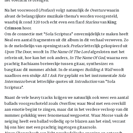
het voetlicht te brengen.
Na het voorwoord (
Preface
) volgt natuurlijk de
Overture
waarin
alvast de belangrijkste muzikale thema’s worden voorgesteld,
waarbij ik rond 3:20 toch echt even een flard
Starless
van
King
Crimson
hoor.
Om de connectie met “Sola Scriptura” onvermijdelijk te maken heeft
Neal een aantal fragmenten uit dit album in dit verhaal verweven. Zo
is de melodielijn van openingstrack
Preface
letterlijk gekopieerd uit
Upon The Door
, wordt In
The Name Of The Lord
afgesloten met het
refrein uit, hoe kan het ook anders,
In The Name Of God
, waarna een
prachtig Bachiaans breiwerkje tussen gitaar, synthesizer en
basgitaar dit nummer afsluit. In de stamper
Building A Wall
wordt
naadloos een stukje
All I Ask For
geplakt en het instrumentale
Sola
Intermezzo
bevat letterlijke quotes uit
Introduction
van “Sola
Scriptura”.
Naast de vele heavy tracks krijgen we natuurlijk ook weer een aantal
ballads voorgeschoteld zoals
Overflow
, waar Neal met een overkill
aan emotie begint te zingen, maar dat in het verdere verloop van dit
nummer gelukkig weer fenomenaal wegpoetst. Waar Morse vaak de
neiging heeft een ballad volledig op te blazen aan het eind, verrast
hij ons hier met een prachtig ingetogen gitaarsolo.