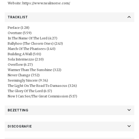
Website:
https://www.nealmorse.com/
TRACKLIST
Preface (1:28)
Overture (5:59)
In The Name Of The Lord (4:27)
Ballyhoo (The Chosen Ones) (2:43)
March Of The Pharisees (1:40)
Building A Wall (5:01)
Sola Intermezzo (2:10)
Overflow (6:27)
Warmer Than The Sunshine (3:22)
Never Change (7:52)
Seemingly Sincere (9:34)
The Light On The Road To Damascus (3:26)
The Glory Of The Lord (6:17)
Now I Can See/The Great Commission (5:17)
BEZETTING
DISCOGRAFIE