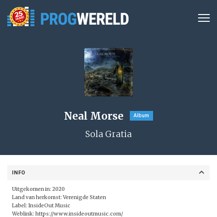
Neal Morse
Album
Sola Gratia
INFO
Uitgekomen in: 2020
Land van herkomst: Verenigde Staten
Label: InsideOut Music
Weblink:
https://www.insideoutmusic.com/