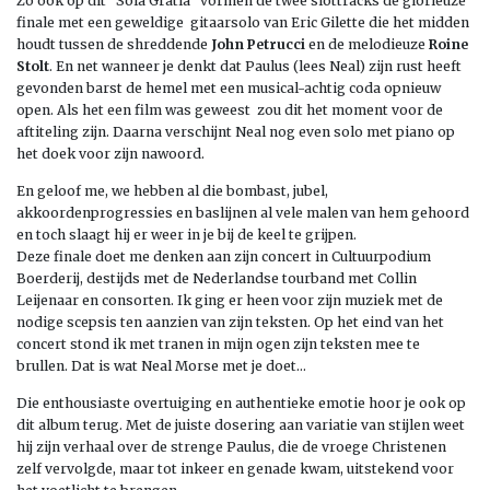
Zo ook op dit “Sola Gratia” vormen de twee slottracks de glorieuze
finale met een geweldige gitaarsolo van Eric Gilette die het midden
houdt tussen de shreddende
John Petrucci
en de melodieuze
Roine
Stolt
. En net wanneer je denkt dat Paulus (lees Neal) zijn rust heeft
gevonden barst de hemel met een musical-achtig coda opnieuw
open. Als het een film was geweest zou dit het moment voor de
aftiteling zijn. Daarna verschijnt Neal nog even solo met piano op
het doek voor zijn nawoord.
En geloof me, we hebben al die bombast, jubel,
akkoordenprogressies en baslijnen al vele malen van hem gehoord
en toch slaagt hij er weer in je bij de keel te grijpen.
Deze finale doet me denken aan zijn concert in Cultuurpodium
Boerderij, destijds met de Nederlandse tourband met Collin
Leijenaar en consorten. Ik ging er heen voor zijn muziek met de
nodige scepsis ten aanzien van zijn teksten. Op het eind van het
concert stond ik met tranen in mijn ogen zijn teksten mee te
brullen. Dat is wat Neal Morse met je doet…
Die enthousiaste overtuiging en authentieke emotie hoor je ook op
dit album terug. Met de juiste dosering aan variatie van stijlen weet
hij zijn verhaal over de strenge Paulus, die de vroege Christenen
zelf vervolgde, maar tot inkeer en genade kwam, uitstekend voor