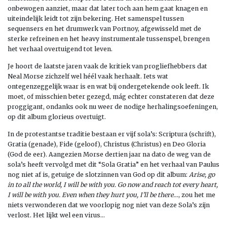
onbewogen aanziet, maar dat later toch aan hem gaat knagen en
uiteindelijk leidt tot zijn bekering. Het samenspel tussen
sequensers en het drumwerk van Portnoy, afgewisseld met de
sterke refreinen en het heavy instrumentale tussenspel, brengen
het verhaal overtuigend tot leven.
Je hoort de laatste jaren vaak de kritiek van progliefhebbers dat
Neal Morse zichzelf wel héél vaak herhaalt. Iets wat
ontegenzeggelijk waar is en wat bij ondergetekende ook leeft. Ik
moet, of misschien beter gezegd, mág echter constateren dat deze
proggigant, ondanks ook nu weer de nodige herhalingsoefeningen,
op dit album glorieus overtuigt.
In de protestantse traditie bestaan er vijf sola’s: Scriptura (schrift),
Gratia (genade), Fide (geloof), Christus (Christus) en Deo Gloria
(God de eer). Aangezien Morse dertien jaar na dato de weg van de
sola’s heeft vervolgd met dit “Sola Gratia” en het verhaal van Paulus
nog niet af is, getuige de slotzinnen van God op dit album:
Arise, go
in to all the world, I will be with you. Go now and reach tot every heart,
I will be with you. Even when they hurt you, I’ll be there…
, zou het me
niets verwonderen dat we voorlopig nog niet van deze Sola’s zijn
verlost. Het lijkt wel een virus…