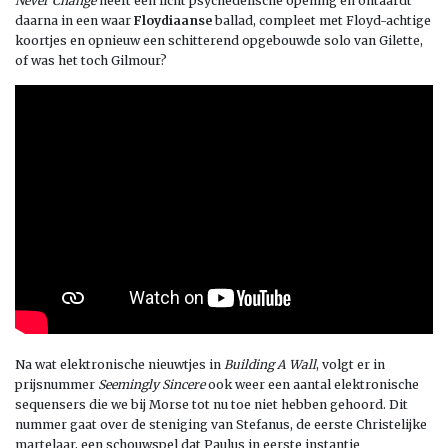
Never Change
heeft een licht psychedelische opening en ontaardt
daarna in een waar
Floydiaanse
ballad, compleet met Floyd-achtige
koortjes en opnieuw een schitterend opgebouwde solo van Gilette,
of was het toch Gilmour?
Na wat elektronische nieuwtjes in
Building A Wall
, volgt er in
prijsnummer
Seemingly Sincere
ook weer een aantal elektronische
sequensers die we bij Morse tot nu toe niet hebben gehoord. Dit
nummer gaat over de steniging van Stefanus, de eerste Christelijke
martelaar, een schouwspel dat Paulus in eerste instantie