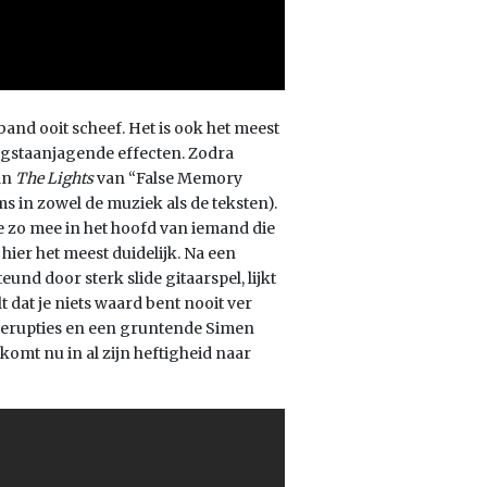
and ooit scheef. Het is ook het meest
angstaanjagende effecten. Zodra
an
The Lights
van “False Memory
s in zowel de muziek als de teksten).
 zo mee in het hoofd van iemand die
 hier het meest duidelijk. Na een
d door sterk slide gitaarspel, lijkt
t dat je niets waard bent nooit ver
arerupties en een gruntende Simen
komt nu in al zijn heftigheid naar