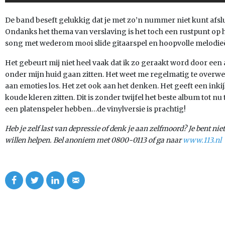
De band beseft gelukkig dat je met zo’n nummer niet kunt afslui
Ondanks het thema van verslaving is het toch een rustpunt op 
song met wederom mooi slide gitaarspel en hoopvolle melodie
Het gebeurt mij niet heel vaak dat ik zo geraakt word door een
onder mijn huid gaan zitten. Het weet me regelmatig te overwe
aan emoties los. Het zet ook aan het denken. Het geeft een inkijk
koude kleren zitten. Dit is zonder twijfel het beste album tot nu 
een platenspeler hebben…de vinylversie is prachtig!
Heb je zelf last van depressie of denk je aan zelfmoord? Je bent nie
willen helpen. Bel anoniem met 0800-0113 of ga naar
www.113.nl