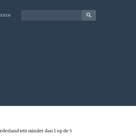
search
EREN
 Nederland iets minder dan 1 op de 5