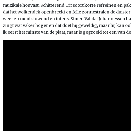
muzikale houvast. Schitterend. Dit soort korte refreinen en 
dat het wolkendek openbreekt en felle zonnestralen de duister
weer zo mooi stuwend en intens. Simen Valldal Johannessen haalt 
zingt wat vaker hoger en dat doet hij geweldig, maar hij kan 
ik eerst het minste van de plaat, maar is gegroeid tot een van de