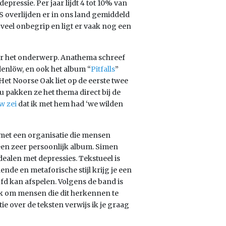
pressie. Per jaar lijdt 4 tot 10% van
S overlijden er in ons land gemiddeld
 veel onbegrip en ligt er vaak nog een
or het onderwerp. Anathema schreef
denlöw, en ook het album “
Pitfalls
”
et Noorse Oak liet op de eerste twee
 pakken ze het thema direct bij de
w zei
dat ik met hem had ‘we wilden
met een organisatie die mensen
k een zeer persoonlijk album. Simen
ealen met depressies. Tekstueel is
nde en metaforische stijl krijg je een
ofd kan afspelen. Volgens de band is
k om mensen die dit herkennen te
 over de teksten verwijs ik je graag