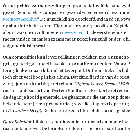
Op het gebied van songwriting en productie heeft de band we
gezet. De muziek is compacter geworden en er wordt wat mind
Memory Archive
”. De muziek klinkt doorleefd, gelaagd en opv
op shuffle te beluisteren. Hier moet je voor gaan zitten. Koptele
album waar je in zult moeten
investeren
. Bij de eerste beluiste
moest vinden, maar langzaam maar zeker kruipt hij onder je hu
volgende luistersessie.
Qua composities kun je vergelijkingen trekken met
Gazpacho
gelaagdheid gaat moet ik vaak aan
Anathema
denken. Vooral
terugdenken naar de band uit Liverpool. De thematiek is belad
toch zit er veel hoop in het album. Dat zit in flarden van de tek
zanglijnen en krachtige refreinen.
Highest Tower, Deepest Well
met briljant basspel van Øystein Sootholtet. Het korte refrein is
de dag in je hoofd genesteld. De gitaarmuur die aan
Soup
doet 
het einde hoor je een gesmoorde growl die kippenvel op je rug 
in
Dreamless Sleep
). De donkere gedachten of de storm ligt stee
Quiet Rebellion
blinkt uit door inventief drumspel en mooie toe
maar ook hoopvol. De terugkerende zin ‘The promise of winter 