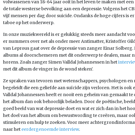
volwassenen van 18-64 jaar ooit in het leven te maken met een de
de totale westerse bevolking aan een depressie. Volgens het CB
vijf mensen per dag door suicide. Ondanks de hoge cijfers is er
taboe op het onderwerp.
In onze muziekwereld is er gelukkig steeds meer aandacht vo
er nummers over net als onder meer Antimatter, Kristoffer Gil
van Leprous gaat over de depressie van zanger Einar Solberg. H
albums al doorschemeren met dit onderwerp te dealen, maar nu
horens. Zoals zanger Simen Valldal Johannessen in het
intervie
met dit album de vinger in de wond steken’.
Ze spraken van tevoren met wetenschappers, psychologen en 
begeleidt die een geliefde aan suïcide zijn verloren. Het is oo
Valldal Johannessen heeft er nooit een geheim van gemaakt te d
het album dan ook behoorlijk beladen. Door de poëtische, beelde
goed beeld van wat depressie doet en wat er zich dan in het ho
het doel van het album om bewustwording te creëren, maar oo
stimuleren om hulp te zoeken. Voor meer achtergrondinformatie
naar het
eerdergenoemde interview
.