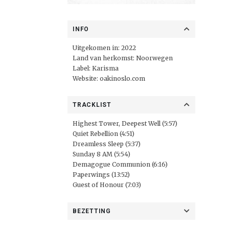
INFO
Uitgekomen in: 2022
Land van herkomst: Noorwegen
Label: Karisma
Website:
oakinoslo.com
TRACKLIST
Highest Tower, Deepest Well (5:57)
Quiet Rebellion (4:51)
Dreamless Sleep (5:37)
Sunday 8 AM (5:54)
Demagogue Communion (6:16)
Paperwings (13:52)
Guest of Honour (7:03)
BEZETTING