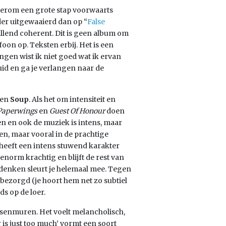
derom een grote stap voorwaarts
er uitgewaaierd dan op “
False
allend coherent. Dit is geen album om
foon op. Teksten erbij. Het is een
ringen wist ik niet goed wat ik ervan
id en ga je verlangen naar de
en
Soup
. Als het om intensiteit en
Paperwings
en
Guest Of Honour
doen
en en ook de muziek is intens, maar
sten, maar vooral in de prachtige
heeft een intens stuwend karakter
 enorm krachtig en blijft de rest van
denken sleurt je helemaal mee. Tegen
bezorgd (je hoort hem net zo subtiel
ds op de loer.
tsenmuren. Het voelt melancholisch,
is just too much’ vormt een soort