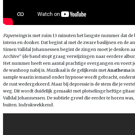
Paperwings
is met ruim 13 minuten het langste nummer dat de b
intens en donker. Dat begint al met de zware baslijnen en de 
Simen Valldal Johannessen begint de zingen moet je denken a
Archive” (de band stopt graag verwijzingen naar eerdere album
Het nummer heeft een aantal prachtige overgangen en voert je
de wanhoop nabij is. Muzikaal is de gelijkenis met
Anathema
is
sample waarin iemand onder hypnose wordt gebracht, ondersteun
de rust wedergekeerd. Maar bij depressie is de stem die je vertel
weg. Dit wordt duidelijk gemaakt met plotselinge heftige gita
Valldal Johannessen. De subtiele growl die eerder te horen was, 
buiten. Indrukwekkend.