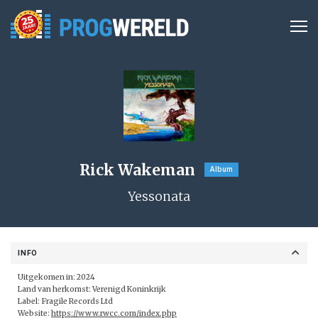
Rick Wakeman
Album
Yessonata
INFO
Uitgekomen in: 2024
Land van herkomst: Verenigd Koninkrijk
Label: Fragile Records Ltd
Website:
https://www.rwcc.com/index.php