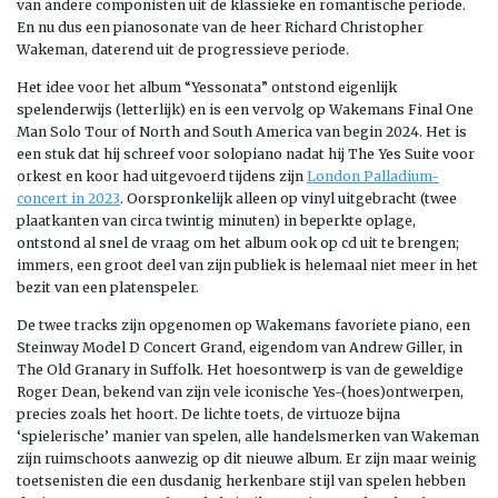
van andere componisten uit de klassieke en romantische periode.
En nu dus een pianosonate van de heer Richard Christopher
Wakeman, daterend uit de progressieve periode.
Het idee voor het album “Yessonata” ontstond eigenlijk
spelenderwijs (letterlijk) en is een vervolg op Wakemans Final One
Man Solo Tour of North and South America van begin 2024. Het is
een stuk dat hij schreef voor solopiano nadat hij The Yes Suite voor
orkest en koor had uitgevoerd tijdens zijn
London Palladium-
concert in 2023
. Oorspronkelijk alleen op vinyl uitgebracht (twee
plaatkanten van circa twintig minuten) in beperkte oplage,
ontstond al snel de vraag om het album ook op cd uit te brengen;
immers, een groot deel van zijn publiek is helemaal niet meer in het
bezit van een platenspeler.
De twee tracks zijn opgenomen op Wakemans favoriete piano, een
Steinway Model D Concert Grand, eigendom van Andrew Giller, in
The Old Granary in Suffolk. Het hoesontwerp is van de geweldige
Roger Dean, bekend van zijn vele iconische Yes-(hoes)ontwerpen,
precies zoals het hoort. De lichte toets, de virtuoze bijna
‘spielerische’ manier van spelen, alle handelsmerken van Wakeman
zijn ruimschoots aanwezig op dit nieuwe album. Er zijn maar weinig
toetsenisten die een dusdanig herkenbare stijl van spelen hebben