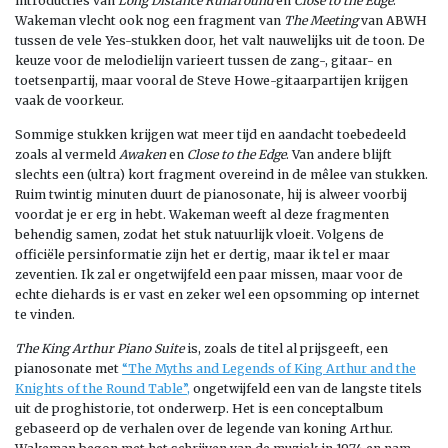
introducties van
Long Distance Runaround
en
Close to the Edge
.
Wakeman vlecht ook nog een fragment van
The Meeting
van ABWH
tussen de vele Yes-stukken door, het valt nauwelijks uit de toon. De
keuze voor de melodielijn varieert tussen de zang-, gitaar- en
toetsenpartij, maar vooral de Steve Howe-gitaarpartijen krijgen
vaak de voorkeur.
Sommige stukken krijgen wat meer tijd en aandacht toebedeeld
zoals al vermeld
Awaken
en
Close to the Edge
. Van andere blijft
slechts een (ultra) kort fragment overeind in de mêlee van stukken.
Ruim twintig minuten duurt de pianosonate, hij is alweer voorbij
voordat je er erg in hebt. Wakeman weeft al deze fragmenten
behendig samen, zodat het stuk natuurlijk vloeit. Volgens de
officiële persinformatie zijn het er dertig, maar ik tel er maar
zeventien. Ik zal er ongetwijfeld een paar missen, maar voor de
echte diehards is er vast en zeker wel een opsomming op internet
te vinden.
The King Arthur Piano Suite
is, zoals de titel al prijsgeeft, een
pianosonate met
“The Myths and Legends of King Arthur and the
Knights of the Round Table”,
ongetwijfeld een van de langste titels
uit de proghistorie, tot onderwerp. Het is een conceptalbum
gebaseerd op de verhalen over de legende van koning Arthur.