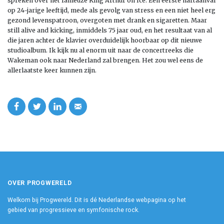
spreken over het fameuze King Arthur on Ice. Een eerste hartaanval
op 24-jarige leeftijd, mede als gevolg van stress en een niet heel erg
gezond levenspatroon, overgoten met drank en sigaretten. Maar
still alive and kicking, inmiddels 75 jaar oud, en het resultaat van al
die jaren achter de klavier overduidelijk hoorbaar op dit nieuwe
studioalbum. Ik kijk nu al enorm uit naar de concertreeks die
Wakeman ook naar Nederland zal brengen. Het zou wel eens de
allerlaatste keer kunnen zijn.
OVER PROGWERELD
Welkom bij Progwereld. Dit is dé Nederlandse webpagina op het
gebied van progressieve en symfonische rock.