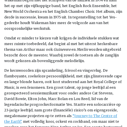
Wakeman begon met het schrijven van de muziek in 1974 en nam
het op met zijn vijfkoppige band, het English Rock Ensemble, het
New World Orchestra en het English Chamber Choir. Het album, zijn
derde in successie, kwam in 1975 uit. In tegenstelling tot het Yes-
gedeelte houdt Wakeman hier meer de volgorde aan van het
oorspronkelijke werkstuk.
Omdat er minder te kiezen valt krijgen de individuele stukken wat
meer ruimte toebedeeld, dat begint al met het uiterst herkenbare
thema van
Arthur
maar ook
Guinevere
en
Merlin
worden uitgebreid
bezocht door de meester. Waarbij zowel de toetsen als de zanglijn
wordt gekozen als bovenliggende melodielijn.
De kernwoorden zijn sprankeling, frivool en vingervlug. De
flamboyante, roekeloze persoonlijkheid, met zijn glinsterende cape
en lange blonde haren, ooit kort studerend aan het Royal College of
Music, is een fenomeen. Een groot talent, op jonge leeftijd al een
gerespecteerd sessiemuzikant voor onder andere Cat Stevens,
David Bowie, Elton John, Marc Bolan en Lou Reed, lid van de
legendarische progrockerformatie Yes. Startte een solocarrière op
23-jarige leeftijd, nam grote (financiële) risico’s om eigengereide,
megalomane projecten op te zetten als
“Journey to The Centre of
the Earth”,
met volledig koor, orkest en rockband, om maar niet te